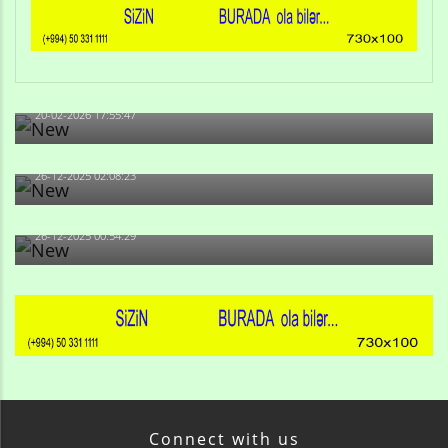
Qulu Məhərrəmli: Sosial şəbəkələrdə söyüş niyə artıb?
20-02-2026 17:55:47
Məni bura NAZİR GÖNDƏRİB - 1937-ci ildən fəaliyyətdə
olan və...
26-12-2025 02:08:23
-Ay qız, sən məhkəməni udmayacaqsan... Sən bilirsən
də, məni...
26-12-2025 00:54:29
Connect with us