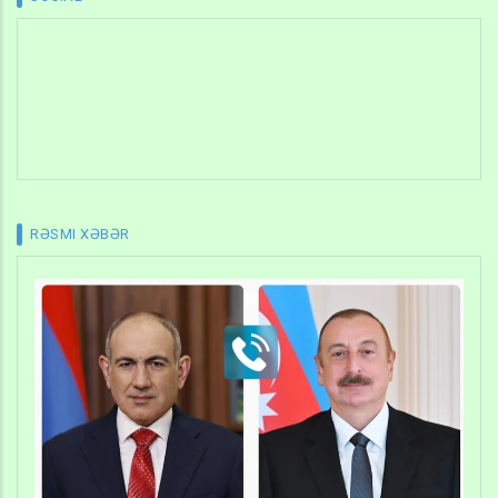
RƏSMI XƏBƏR