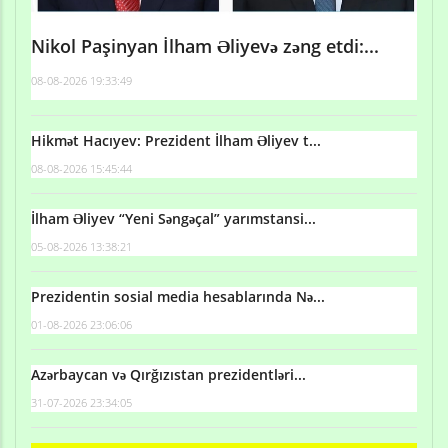
Nikol Paşinyan İlham Əliyevə zəng etdi:...
08-08-2026 19:33:49
Hikmət Hacıyev: Prezident İlham Əliyev t...
08-08-2026 15:45:44
İlham Əliyev “Yeni Səngəçal” yarımstansi...
05-08-2026 13:38:21
Prezidentin sosial media hesablarında Nə...
01-08-2026 23:06:06
Azərbaycan və Qırğızıstan prezidentləri...
31-07-2026 23:34:05