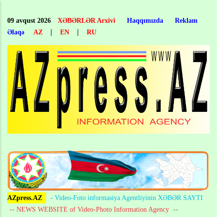
Skip
to
09 avqust 2026
XƏBƏRLƏR Arxivi
Haqqımızda
Reklam
main
|
|
Əlaqə
AZ
EN
RU
content
AZpress.AZ
- Video-Foto informasiya Agentliyinin XƏBƏR SAYTI
-- NEWS WEBSITE of Video-Photo Information Agency
--