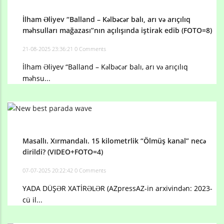
İlham Əliyev “Balland – Kəlbəcər balı, arı və arıçılıq
məhsulları mağazası”nın açılışında iştirak edib (FOTO=8)
21-08-2025 23:36:21
0 Comments
İlham Əliyev “Balland – Kəlbəcər balı, arı və arıçılıq
məhsu...
Masallı. Xırmandalı. 15 kilometrlik “Ölmüş kanal” necə
dirildi? (VIDEO+FOTO=4)
07-07-2025 20:22:42
0 Comments
YADA DÜŞƏR XATİRƏLƏR (AZpressAZ-in arxivindən: 2023-
cü il...