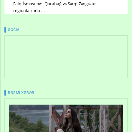
Faiq İsmayılov: Qarabağ və Şərqi Zəngəzur
regionlarında ...
SOCIAL
RƏSMI XƏBƏR