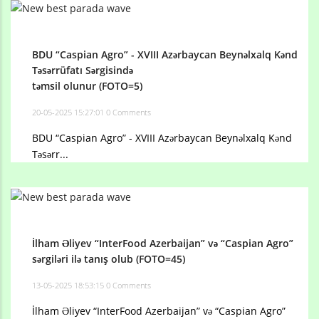
BDU “Caspian Agro” - XVIII Azərbaycan Beynəlxalq Kənd
Təsərrüfatı Sərgisində
təmsil olunur (FOTO=5)
20-05-2025 15:27:01
0 Comments
BDU “Caspian Agro” - XVIII Azərbaycan Beynəlxalq Kənd
Təsərr...
İlham Əliyev “InterFood Azerbaijan” və “Caspian Agro”
sərgiləri ilə tanış olub (FOTO=45)
13-05-2025 18:53:15
0 Comments
İlham Əliyev “InterFood Azerbaijan” və “Caspian Agro”