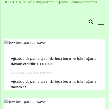
НОВОСТНОЙ САЙТ Видео-Фото информационного агентства
MAIN
NAVIGATION
Skip
to
Breadcrumb
main
content
Ağcabədidə pambıq sahələrində becərmə işləri uğurla
davam etdirilir +FOTO=29
26-06-2026 17:00:28
0 Comments
Ağcabədidə pambıq sahələrində becərmə işləri uğurla
davam et...