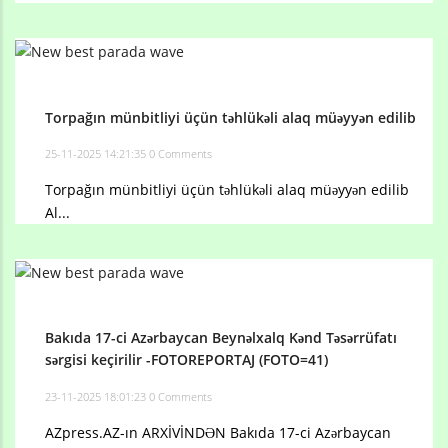
Torpağın münbitliyi üçün təhlükəli alaq müəyyən edilib
25-11-2025 14:21:35
0 Comments
Torpağın münbitliyi üçün təhlükəli alaq müəyyən edilib
Al...
Bakıda 17-ci Azərbaycan Beynəlxalq Kənd Təsərrüfatı
sərgisi keçirilir -FOTOREPORTAJ (FOTO=41)
23-11-2025 18:01:23
0 Comments
AZpress.AZ-ın ARXİVİNDƏN Bakıda 17-ci Azərbaycan