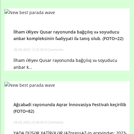
İlham Əliyev Qusar rayonunda bağçılıq və soyuducu
anbar kompleksinin fəaliyyəti ilə tanış olub. (FOTO=22)
30-04-2025 12:32:20
0 Comments
İlham Əliyev Qusar rayonunda bağçılıq və soyuducu
anbar k...
Ağcabədi rayonunda Aqrar İnnovasiya Festivalı keçirilib
(FOTO=82)
29-03-2025 23:58:45
0 Comments
YADA DÜŞƏR XATİRƏLƏR (AZpressAZ-in arxivindən: 2023-