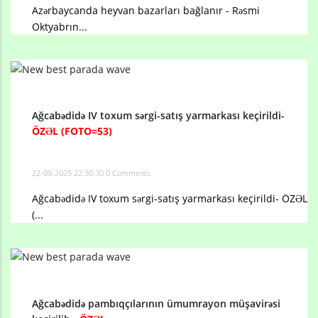
Azərbaycanda heyvan bazarları bağlanır - Rəsmi
Oktyabrın...
Ağcabədidə IV toxum sərgi-satış yarmarkası keçirildi-
ÖZƏL (FOTO=53)
22-09-2025 22:30:30
0 Comments
Ağcabədidə IV toxum sərgi-satış yarmarkası keçirildi- ÖZƏL
(...
Ağcabədidə pambıqçılarının ümumrayon müşavirəsi