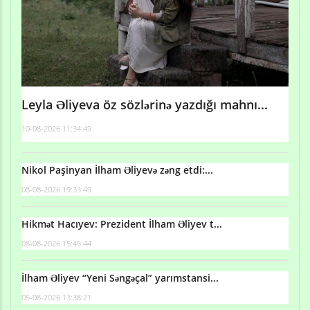
Leyla Əliyeva öz sözlərinə yazdığı mahnı...
10-08-2026 11:34:49
Nikol Paşinyan İlham Əliyevə zəng etdi:...
08-08-2026 19:33:49
Hikmət Hacıyev: Prezident İlham Əliyev t...
08-08-2026 15:45:44
İlham Əliyev “Yeni Səngəçal” yarımstansi...
05-08-2026 13:38:21