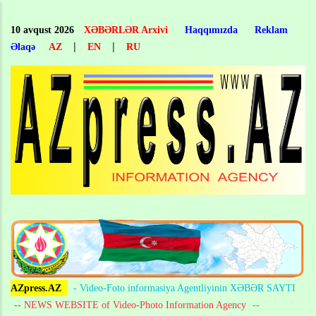
Skip
to
10 avqust 2026
XƏBƏRLƏR Arxivi
Haqqımızda
Reklam
main
|
|
Əlaqə
AZ
EN
RU
content
AZpress.AZ
- Video-Foto informasiya Agentliyinin XƏBƏR SAYTI
-- NEWS WEBSITE of Video-Photo Information Agency
--