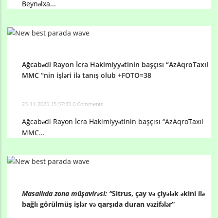
Beynəlxa...
Ağcabədi Rayon İcra Hakimiyyətinin başçısı “AzAqroTaxıl
MMC “nin işləri ilə tanış olub +FOTO=38
23-11-2025 15:37:33
0 Comments
Ağcabədi Rayon İcra Hakimiyyətinin başçısı “AzAqroTaxıl
MMC...
Masallıda zona müşavirəsi: “
Sitrus, çay və çiyələk əkini ilə
bağlı görülmüş işlər və qarşıda duran vəzifələr”