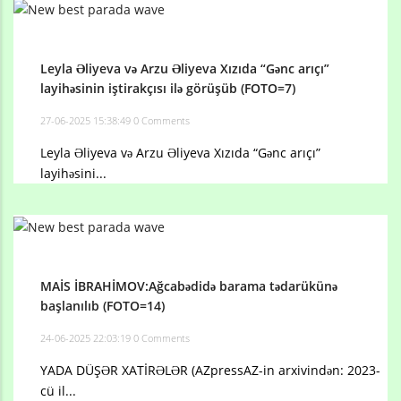
Leyla Əliyeva və Arzu Əliyeva Xızıda “Gənc arıçı”
layihəsinin iştirakçısı ilə görüşüb (FOTO=7)
27-06-2025 15:38:49
0 Comments
Leyla Əliyeva və Arzu Əliyeva Xızıda “Gənc arıçı”
layihəsini...
MAİS İBRAHİMOV:Ağcabədidə barama tədarükünə
başlanılıb (FOTO=14)
24-06-2025 22:03:19
0 Comments
YADA DÜŞƏR XATİRƏLƏR (AZpressAZ-in arxivindən: 2023-
cü il...