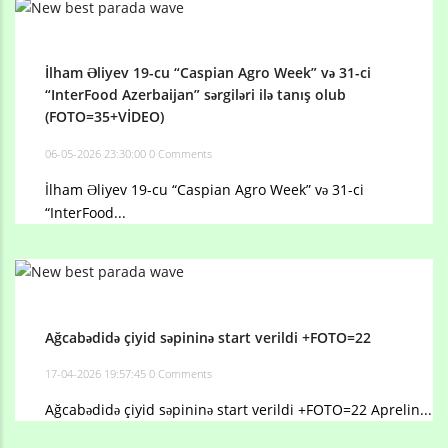
İlham Əliyev 19-cu “Caspian Agro Week” və 31-ci
“InterFood Azerbaijan” sərgiləri ilə tanış olub
(FOTO=35+VİDEO)
06-05-2026 23:30:00
0 Comments
İlham Əliyev 19-cu “Caspian Agro Week” və 31-ci
“InterFood...
Ağcabədidə çiyid səpininə start verildi +FOTO=22
17-04-2026 19:57:45
0 Comments
Ağcabədidə çiyid səpininə start verildi +FOTO=22 Aprelin...