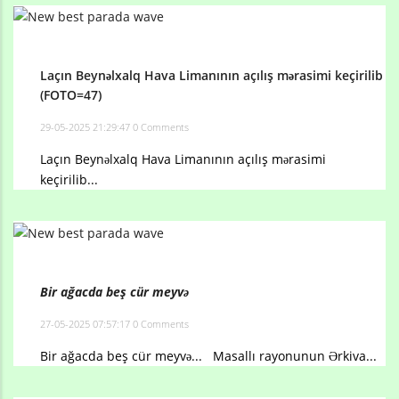
Laçın Beynəlxalq Hava Limanının açılış mərasimi keçirilib
(FOTO=47)
29-05-2025 21:29:47
0 Comments
Laçın Beynəlxalq Hava Limanının açılış mərasimi
keçirilib...
Bir ağacda beş cür meyvə
27-05-2025 07:57:17
0 Comments
Bir ağacda beş cür meyvə... Masallı rayonunun Ərkiva...