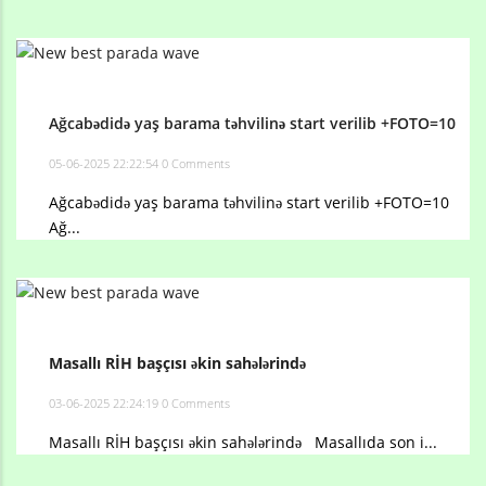
Ağcabədidə yaş barama təhvilinə start verilib +FOTO=10
05-06-2025 22:22:54
0 Comments
Ağcabədidə yaş barama təhvilinə start verilib +FOTO=10
Ağ...
Masallı RİH başçısı əkin sahələrində
03-06-2025 22:24:19
0 Comments
Masallı RİH başçısı əkin sahələrində Masallıda son i...