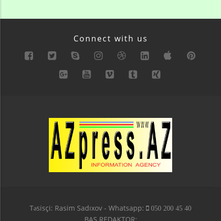
Connect with us
Təsisçi: Rasim Sadıxov - Whatsapp:
050 200 45 40
BAŞ REDAKTOR: