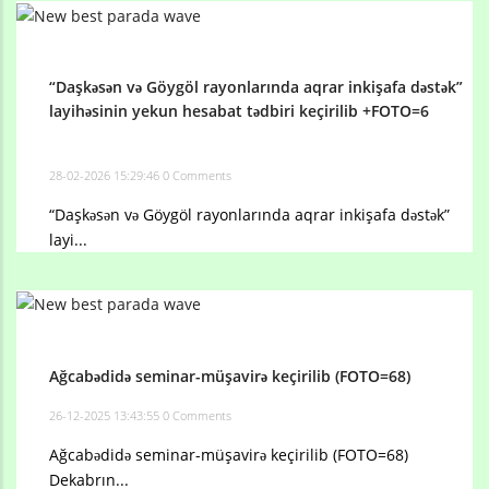
“Daşkəsən və Göygöl rayonlarında aqrar inkişafa dəstək”
layihəsinin yekun hesabat tədbiri keçirilib +FOTO=6
28-02-2026 15:29:46
0 Comments
“Daşkəsən və Göygöl rayonlarında aqrar inkişafa dəstək”
layi...
Ağcabədidə seminar-müşavirə keçirilib (FOTO=68)
26-12-2025 13:43:55
0 Comments
Ağcabədidə seminar-müşavirə keçirilib (FOTO=68)
Dekabrın...