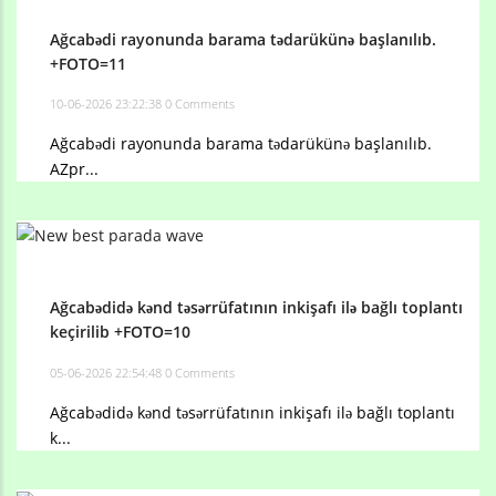
Ağcabədi rayonunda barama tədarükünə başlanılıb.
+FOTO=11
10-06-2026 23:22:38
0 Comments
Ağcabədi rayonunda barama tədarükünə başlanılıb.
AZpr...
Ağcabədidə kənd təsərrüfatının inkişafı ilə bağlı toplantı
keçirilib +FOTO=10
05-06-2026 22:54:48
0 Comments
Ağcabədidə kənd təsərrüfatının inkişafı ilə bağlı toplantı
k...