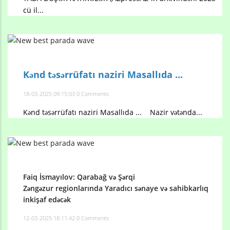
cü il...
Kənd təsərrüfatı naziri Masallıda ...
18-03-2025 09:15:03
0 Comments
Kənd təsərrüfatı naziri Masallıda ... Nazir vətənda...
Faiq İsmayılov: Qarabağ və Şərqi
Zəngəzur regionlarında Yaradıcı sənaye və sahibkarlıq
inkişaf edəcək
12-03-2025 18:11:42
0 Comments