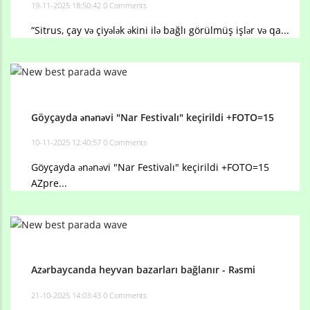
19-11-2025 18:50:42
0 Comments
“Sitrus, çay və çiyələk əkini ilə bağlı görülmüş işlər və qa...
Göyçayda ənənəvi "Nar Festivalı" keçirildi +FOTO=15
10-11-2025 12:40:57
0 Comments
Göyçayda ənənəvi "Nar Festivalı" keçirildi +FOTO=15
AZpre...
Azərbaycanda heyvan bazarları bağlanır - Rəsmi
21-10-2025 14:03:43
0 Comments