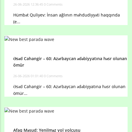
26-06-2026 12:36:45
0 Comments
Hümbət Quliyev: İnsan ağlının məhdudiyyəti haqqında
(e...
Əsəd Cahangir – 60: Azərbaycan ədəbiyyatına həsr olunan
ömür
26-06-2026 01:01:40
0 Comments
Əsəd Cahangir – 60: Azərbaycan ədəbiyyatına həsr olunan
ömür...
Afaq Məsud: Yenilməz yol yolçusu