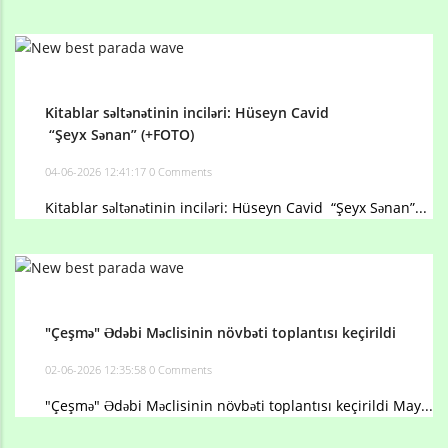
Kitablar səltənətinin inciləri: Hüseyn Cavid
“Şeyx Sənan” (+FOTO)
04-06-2026 12:41:17
0 Comments
Kitablar səltənətinin inciləri: Hüseyn Cavid “Şeyx Sənan”...
"Çeşmə" Ədəbi Məclisinin növbəti toplantısı keçirildi
02-06-2026 12:35:58
0 Comments
"Çeşmə" Ədəbi Məclisinin növbəti toplantısı keçirildi May...