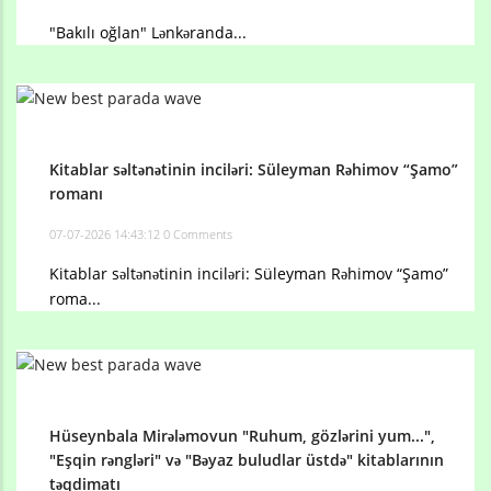
"Bakılı oğlan" Lənkəranda...
Kitablar səltənətinin inciləri: Süleyman Rəhimov “Şamo”
romanı
07-07-2026 14:43:12
0 Comments
Kitablar səltənətinin inciləri: Süleyman Rəhimov “Şamo”
roma...
Hüseynbala Mirələmovun "Ruhum, gözlərini yum...",
"Eşqin rəngləri" və "Bəyaz buludlar üstdə" kitablarının
təqdimatı