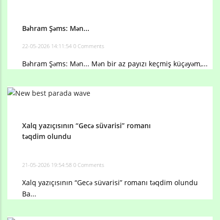
Bəhram Şəms: Mən...
22-05-2026 14:11:54
0 Comments
Bəhram Şəms: Mən... Mən bir az payızı keçmiş küçəyəm,...
Xalq yazıçısının “Gecə süvarisi” romanı
təqdim olundu
21-05-2026 19:54:58
0 Comments
Xalq yazıçısının “Gecə süvarisi” romanı təqdim olundu
Ba...