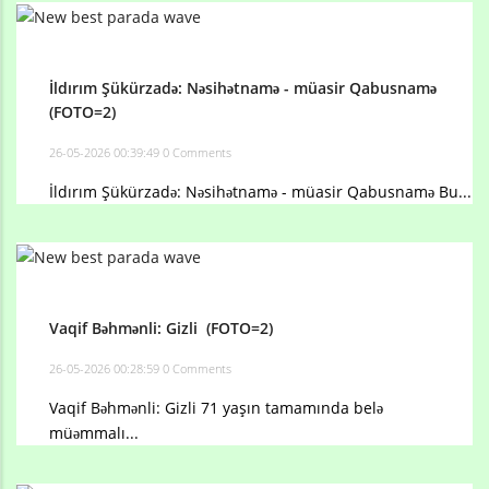
İldırım Şükürzadə: Nəsihətnamə - müasir Qabusnamə
(FOTO=2)
26-05-2026 00:39:49
0 Comments
İldırım Şükürzadə: Nəsihətnamə - müasir Qabusnamə Bu...
Vaqif Bəhmənli: Gizli (FOTO=2)
26-05-2026 00:28:59
0 Comments
Vaqif Bəhmənli: Gizli 71 yaşın tamamında belə
müəmmalı...