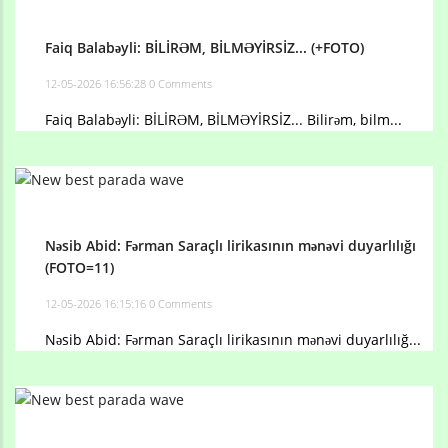
Faiq Balabəyli: BİLİRƏM, BİLMƏYİRSİZ... (+FOTO)
12-05-2026 16:56:28
0 Comments
Faiq Balabəyli: BİLİRƏM, BİLMƏYİRSİZ... Bilirəm, bilm...
Nəsib Abid: Fərman Saraçlı lirikasının mənəvi duyarlılığı
(FOTO=11)
12-05-2026 16:15:16
0 Comments
Nəsib Abid: Fərman Saraçlı lirikasının mənəvi duyarlılığ...