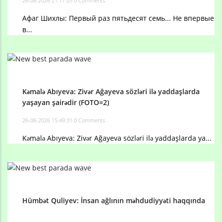
26-06-2026 21:11:03
0 Comments
Афаг Шихлы: Первый раз пятьдесят семь... Не впервые
в...
Kəmalə Abıyeva: Zivər Ağayeva sözləri ilə yaddaşlarda
yaşayan şairədir (FOTO=2)
26-06-2026 15:49:31
0 Comments
Kəmalə Abıyeva: Zivər Ağayeva sözləri ilə yaddaşlarda ya...
Hümbət Quliyev: İnsan ağlının məhdudiyyəti haqqında