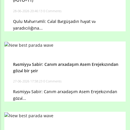
(FOTO=11)
28-06-2026 20:46:13
0 Comments
Qulu Məhərrəmli: Cəlal Bərgüşadın həyat və
yaradıcılığına...
Rəsmiyyə Sabir: Canım arxadaşım Asem Erejekızından
gözəl bir şeir
27-06-2026 17:58:23
0 Comments
Rəsmiyyə Sabir: Canım arxadaşım Asem Erejekızından
gözəl...