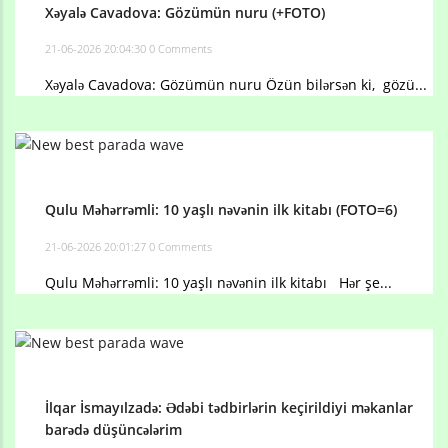
Xəyalə Cavadova: Gözümün nuru (+FOTO)
21-06-2026 20:04:30
0 Comments
Xəyalə Cavadova: Gözümün nuru Özün bilərsən ki, gözü...
Qulu Məhərrəmli: 10 yaşlı nəvənin ilk kitabı (FOTO=6)
21-06-2026 20:01:27
0 Comments
Qulu Məhərrəmli: 10 yaşlı nəvənin ilk kitabı Hər şe...
İlqar İsmayılzadə: Ədəbi tədbirlərin keçirildiyi məkanlar
barədə düşüncələrim