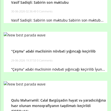
Vasif Sadiqli: Sabirin son məktubu
30-06-2026 02:36:49
0 Comments
Vasif Sadiqli: Sabirin son məktubu Sabirin son məktub...
“Çeşmə” ədəbi məclisinin növbəti yığıncağı keçirilib
29-06-2026 19:37:53
0 Comments
“Çeşmə” ədəbi məclisinin növbəti yığıncağı keçirilib İyun...
Qulu Məhərrəmli: Cəlal Bərgüşadın həyat və yaradıcılığına
həsr olunan monoqrafiyanın təqdimatı keçirildi