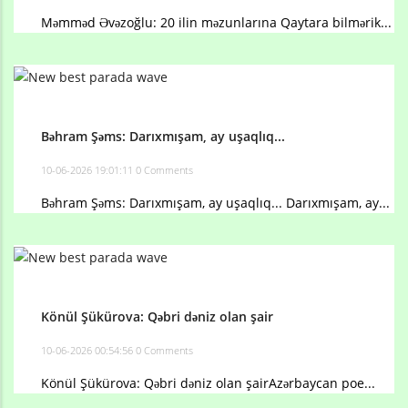
Məmməd Əvəzoğlu: 20 ilin məzunlarına Qaytara bilmərik...
Bəhram Şəms: Darıxmışam, ay uşaqlıq...
10-06-2026 19:01:11
0 Comments
Bəhram Şəms: Darıxmışam, ay uşaqlıq... Darıxmışam, ay...
Könül Şükürova: Qəbri dəniz olan şair
10-06-2026 00:54:56
0 Comments
Könül Şükürova: Qəbri dəniz olan şair ​Azərbaycan poe...