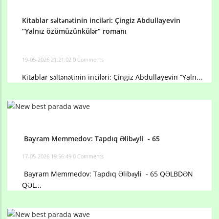
Kitablar səltənətinin inciləri: Çingiz Abdullayevin
“Yalnız özümüzünkülər” romanı
19-05-2026 21:21:02
0 Comments
Kitablar səltənətinin inciləri: Çingiz Abdullayevin “Yaln...
Bayram Memmedov: Tapdıq Əlibəyli - 65
17-05-2026 19:56:49
0 Comments
Bayram Memmedov: Tapdıq Əlibəyli - 65 QƏLBDƏN
QƏL...