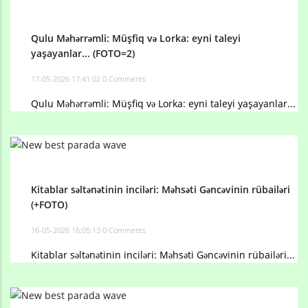
Qulu Məhərrəmli: Müşfiq və Lorka: eyni taleyi
yaşayanlar... (FOTO=2)
17-05-2026 17:41:02
0 Comments
Qulu Məhərrəmli: Müşfiq və Lorka: eyni taleyi yaşayanlar...
Kitablar səltənətinin inciləri: Məhsəti Gəncəvinin rübailəri
(+FOTO)
16-05-2026 16:05:13
0 Comments
Kitablar səltənətinin inciləri: Məhsəti Gəncəvinin rübailəri...