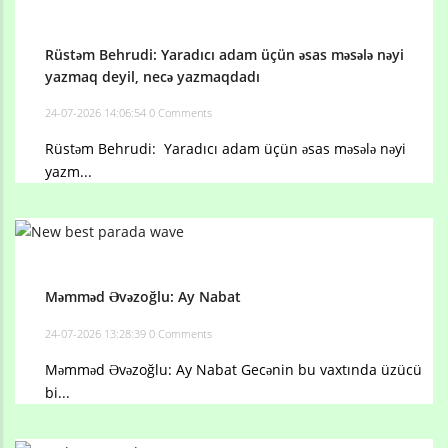
Rüstəm Behrudi: Yaradıcı adam üçün əsas məsələ nəyi
yazmaq deyil, necə yazmaqdadı
24-07-2026 14:06:54
0 Comments
Rüstəm Behrudi: Yaradıcı adam üçün əsas məsələ nəyi
yazm...
Məmməd Əvəzoğlu: Ay Nabat
24-07-2026 13:28:39
0 Comments
Məmməd Əvəzoğlu: Ay Nabat Gecənin bu vaxtında üzücü
bi...