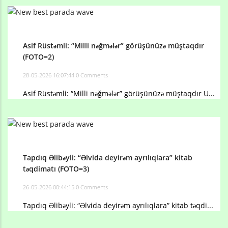
Asif Rüstəmli: “Milli nəğmələr” görüşünüzə müştaqdır
(FOTO=2)
28-05-2026 16:07:44
0 Comments
Asif Rüstəmli: “Milli nəğmələr” görüşünüzə müştaqdır U...
Tapdıq Əlibəyli: “Əlvida deyirəm ayrılıqlara” kitab
təqdimatı (FOTO=3)
26-05-2026 00:44:15
0 Comments
Tapdıq Əlibəyli: “Əlvida deyirəm ayrılıqlara” kitab təqdi...