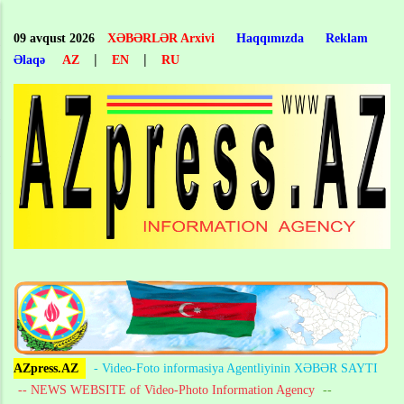
Skip
to
09 avqust 2026
XƏBƏRLƏR Arxivi
Haqqımızda
Reklam
main
|
|
Əlaqə
AZ
EN
RU
content
AZpress.AZ
- Video-Foto informasiya Agentliyinin XƏBƏR SAYTI
-- NEWS WEBSITE of Video-Photo Information Agency
--