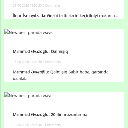
21-06-2026 19:56:23
0 Comments
İlqar İsmayılzadə: Ədəbi tədbirlərin keçirildiyi məkanla...
Məmməd Əvəzoğlu: Qalmışıq
16-06-2026 14:21:30
0 Comments
Məmməd Əvəzoğlu: Qalmışıq Sabir baba, qarşında
xəcalət...
Məmməd Əvəzoğlu: 20 ilin məzunlarına
15-06-2026 13:24:48
0 Comments