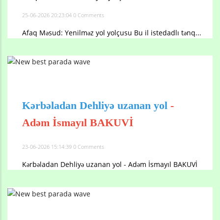
25-06-2026 20:23:04
0 Comments
Afaq Məsud: Yenilməz yol yolçusu Bu il istedadlı tənq...
Kərbəladan Dehliyə uzanan yol
-
Adəm İsmayıl BAKUVİ
23-06-2026 15:14:39
0 Comments
Kərbəladan Dehliyə uzanan yol - Adəm İsmayıl BAKUVİ