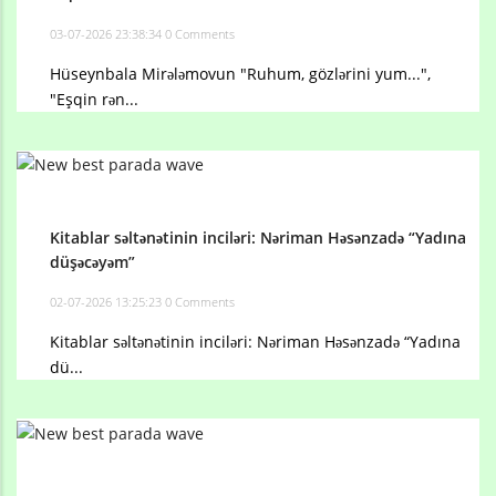
03-07-2026 23:38:34
0 Comments
Hüseynbala Mirələmovun "Ruhum, gözlərini yum...",
"Eşqin rən...
Kitablar səltənətinin inciləri: Nəriman Həsənzadə “Yadına
düşəcəyəm”
02-07-2026 13:25:23
0 Comments
Kitablar səltənətinin inciləri: Nəriman Həsənzadə “Yadına
dü...