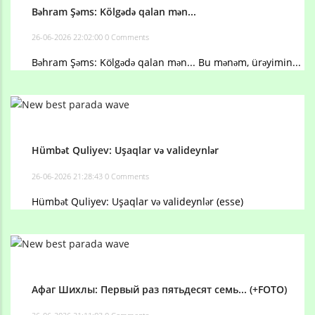
Bəhram Şəms: Kölgədə qalan mən...
26-06-2026 22:02:00
0 Comments
Bəhram Şəms: Kölgədə qalan mən... Bu mənəm, ürəyimin...
Hümbət Quliyev: Uşaqlar və valideynlər
26-06-2026 21:28:43
0 Comments
Hümbət Quliyev: Uşaqlar və valideynlər (esse)
Афаг Шихлы: Первый раз пятьдесят семь... (+FOTO)