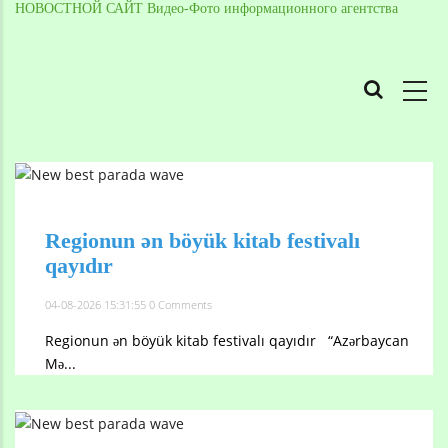
НОВОСТНОЙ САЙТ Видео-Фото информационного агентства
MAIN
NAVIGATION
Skip
to
Breadcrumb
main
content
Regionun ən böyük kitab festivalı
qayıdır
04-08-2026 15:31:55
0 Comments
Regionun ən böyük kitab festivalı qayıdır “Azərbaycan
Mə...