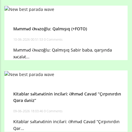
Məmməd Əvəzoğlu: Qalmışıq (+FOTO)
10-06-2026 00:51:53
0 Comments
Məmməd Əvəzoğlu: Qalmışıq Sabir baba, qarşında
xəcalət...
Kitablar səltənətinin inciləri: Əhməd Cavad “Çırpınırdın
Qara dəniz”
09-06-2026 18:03:46
0 Comments
Kitablar səltənətinin inciləri: Əhməd Cavad “Çırpınırdın
Qar...