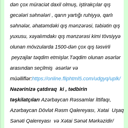
dən çox müraciət daxil olmuş, iştirakçılar qış
gecələri səhnələri , qarın yartığı ruhiyyə, qarlı
səhnələr, əhatəmdəki qış mənzərəsi, təbiətin qış
yuxusu, xəyalımdakı qış mənzərəsi kimi tövsiyyə
olunan mövzularda 1500-dən çox qış təsvirli
peyzajlar təqdim etmişlər.Təqdim olunan əsərlər
arasından seçilmiş əsərlər və
müəlliflər:
https://online.fliphtml5.com/udgyq/uplk/
Nəzərinizə çatdıraq ki , tədbirin
təşkilatçıları
Azərbaycan Rəssamlar İttifaqı,
Azərbaycan Dövlət Rəsm Qalereyası, Xətai Uşaq
Sənəti Qalereyası və Xətai Sənət Mərkəzidir/