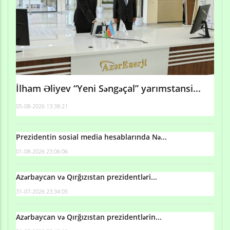
İlham Əliyev “Yeni Səngəçal” yarımstansi...
05-08-2026 13:38:21
Prezidentin sosial media hesablarında Nə...
01-08-2026 23:06:06
Azərbaycan və Qırğızıstan prezidentləri...
31-07-2026 23:34:05
Azərbaycan və Qırğızıstan prezidentlərin...