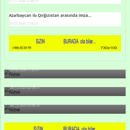
31-07-2026 22:40:10
Azərbaycan ilə Qırğızıstan arasında imza...
31-07-2026 21:05:21
Qulu Məhərrəmli: Sosial şəbəkələrdə söyüş niyə artıb?
20-02-2026 17:55:47
Məni bura NAZİR GÖNDƏRİB - 1937-ci ildən fəaliyyətdə
olan və...
26-12-2025 02:08:23
-Ay qız, sən məhkəməni udmayacaqsan... Sən bilirsən
də, məni...
26-12-2025 00:54:29