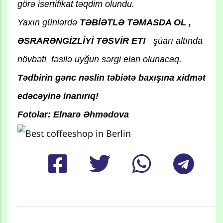
görə isertifikat təqdim olundu.
Yaxın günlərdə
TƏBİƏTLƏ TƏMASDA OL ,
ƏSRARƏNGİZLİYİ TƏSVİR ET!
şüarı altında
növbəti fəsilə uyğun sərgi elan olunacaq.
Tədbirin gənc nəslin təbiətə baxışına xidmət
edəcəyinə inanırıq!
Fotolar: Elnarə Əhmədova