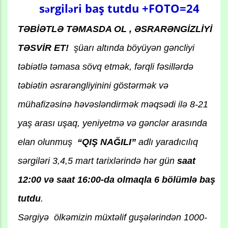
sərgiləri baş tutdu +FOTO=24
TƏBİƏTLƏ TƏMASDA OL , ƏSRARƏNGİZLİYİ
TƏSVİR ET!
şüarı altında böyüyən gəncliyi
təbiətlə təmasa sövq etmək, fərqli fəsillərdə
təbiətin əsrarəngliyinini göstərmək və
mühafizəsinə həvəsləndirmək məqsədi ilə 8-21
yaş arası uşaq, yeniyetmə və gənclər arasında
elan olunmuş
“QIŞ NAĞILI”
adlı yaradıcılıq
sərgiləri 3,4,5 mart tarixlərində hər gün
saat
12:00 və saat 16:00-da olmaqla 6 bölümlə baş
tutdu
.
Sərgiyə ölkəmizin müxtəlif guşələrindən 1000-