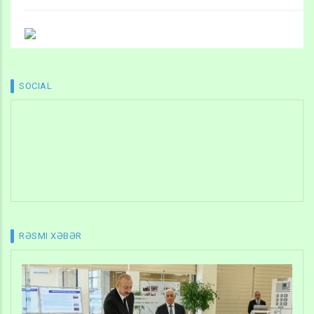
SOCIAL
RƏSMI XƏBƏR