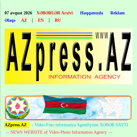
Skip
to
07 avqust 2026
XƏBƏRLƏR Arxivi
Haqqımızda
Reklam
main
|
|
Əlaqə
AZ
EN
RU
content
AZpress.AZ
- Video-Foto informasiya Agentliyinin XƏBƏR SAYTI
-- NEWS WEBSITE of Video-Photo Information Agency
--