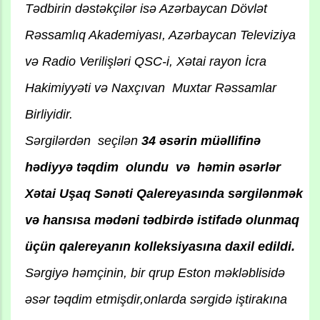
Tədbirin dəstəkçilər isə Azərbaycan Dövlət
Rəssamlıq Akademiyası, Azərbaycan Televiziya
və Radio Verilişləri QSC-i, Xətai rayon İcra
Hakimiyyəti və Naxçıvan Muxtar Rəssamlar
Birliyidir.
Sərgilərdən seçilən
34 əsərin müəllifinə
hədiyyə təqdim olundu və həmin əsərlər
Xətai Uşaq Sənəti Qalereyasında sərgilənmək
və hansısa mədəni tədbirdə istifadə olunmaq
üçün qalereyanın kolleksiyasına daxil edildi.
Sərgiyə həmçinin, bir qrup Eston məkləblisidə
əsər təqdim etmişdir,onlarda sərgidə iştirakına