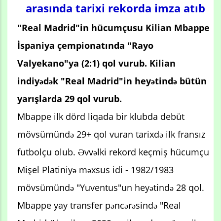
arasında tarixi rekorda imza atıb
"Real Madrid"in hücumçusu Kilian Mbappe
İspaniya çempionatında "Rayo
Valyekano"ya (2:1) qol vurub. Kilian
indiyədək "Real Madrid"in heyətində bütün
yarışlarda 29 qol vurub.
Mbappe ilk dörd liqada bir klubda debüt
mövsümündə 29+ qol vuran tarixdə ilk fransız
futbolçu olub. Əvvəlki rekord keçmiş hücumçu
Mişel Platiniyə məxsus idi - 1982/1983
mövsümündə "Yuventus"un heyətində 28 qol.
Mbappe yay transfer pəncərəsində "Real