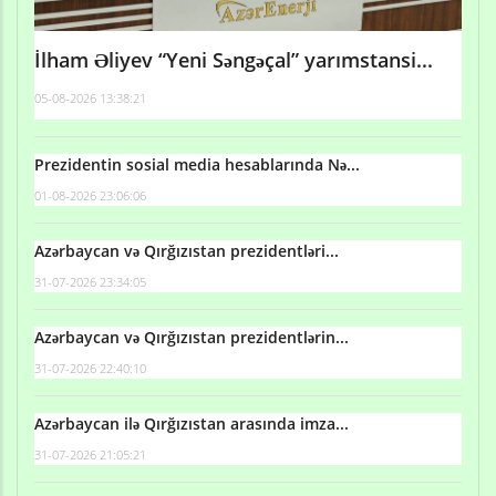
İlham Əliyev “Yeni Səngəçal” yarımstansi...
05-08-2026 13:38:21
Prezidentin sosial media hesablarında Nə...
01-08-2026 23:06:06
Azərbaycan və Qırğızıstan prezidentləri...
31-07-2026 23:34:05
Azərbaycan və Qırğızıstan prezidentlərin...
31-07-2026 22:40:10
Azərbaycan ilə Qırğızıstan arasında imza...
31-07-2026 21:05:21