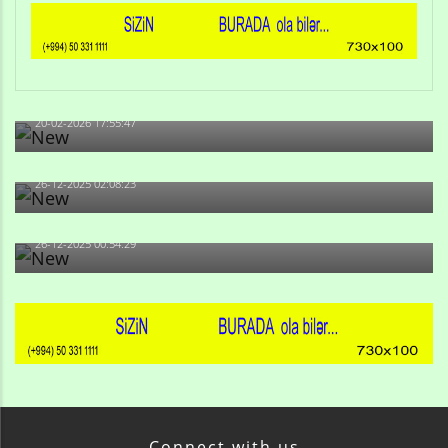
Qulu Məhərrəmli: Sosial şəbəkələrdə söyüş niyə artıb?
20-02-2026 17:55:47
Məni bura NAZİR GÖNDƏRİB - 1937-ci ildən fəaliyyətdə
olan və...
26-12-2025 02:08:23
-Ay qız, sən məhkəməni udmayacaqsan... Sən bilirsən
də, məni...
26-12-2025 00:54:29
Connect with us