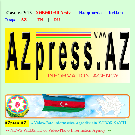
Skip
to
07 avqust 2026
XƏBƏRLƏR Arxivi
Haqqımızda
Reklam
main
|
|
Əlaqə
AZ
EN
RU
content
AZpress.AZ
- Video-Foto informasiya Agentliyinin XƏBƏR SAYTI
-- NEWS WEBSITE of Video-Photo Information Agency
--