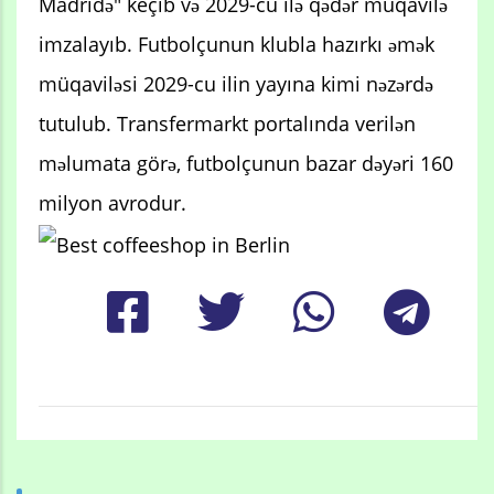
Madridə" keçib və 2029-cu ilə qədər müqavilə
imzalayıb. Futbolçunun klubla hazırkı əmək
müqaviləsi 2029-cu ilin yayına kimi nəzərdə
tutulub. Transfermarkt portalında verilən
məlumata görə, futbolçunun bazar dəyəri 160
milyon avrodur.