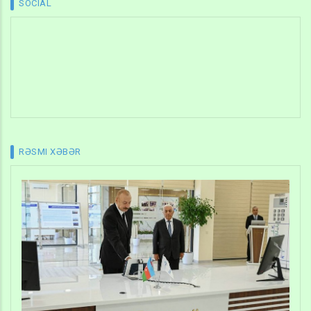
SOCIAL
RƏSMI XƏBƏR