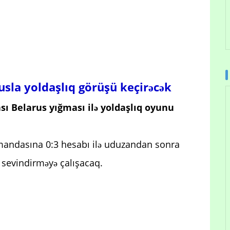
usla yoldaşlıq görüşü keçirəcək
ı Belarus yığması ilə yoldaşlıq oyunu
andasına 0:3 hesabı ilə uduzandan sonra
i sevindirməyə çalışacaq.