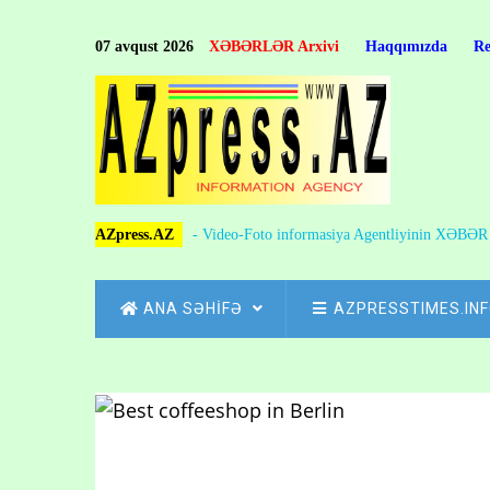
Skip
to
07 avqust 2026
XƏBƏRLƏR Arxivi
Haqqımızda
R
main
content
AZpress.AZ
- Video-Foto informasiya Agentliyinin XƏBƏ
MAIN
ANA SƏHİFƏ
AZPRESSTIMES.IN
NAVIGATION
Skip
to
Breadcrumb
main
content