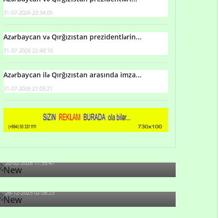
31-07-2026 23:34:05
Azərbaycan və Qırğızıstan prezidentlərin...
31-07-2026 22:40:10
Azərbaycan ilə Qırğızıstan arasında imza...
31-07-2026 21:05:21
Qulu Məhərrəmli: Sosial şəbəkələrdə söyüş niyə
artıb?
20-02-2026 17:55:47
Məni bura NAZİR GÖNDƏRİB - 1937-ci ildən
fəaliyyətdə olan və...
26-12-2025 02:08:23
-Ay qız, sən məhkəməni udmayacaqsan... Sən
bilirsən də, məni...