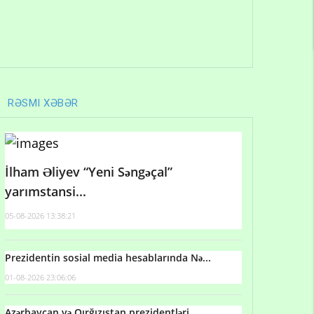
RƏSMI XƏBƏR
İlham Əliyev “Yeni Səngəçal”
yarımstansi...
05-08-2026 13:38:21
Prezidentin sosial media hesablarında Nə...
01-08-2026 23:06:06
Azərbaycan və Qırğızıstan prezidentləri...