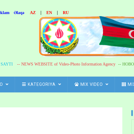
|
|
eklam
Əlaqə
AZ
EN
RU
R SAYTI
-- NEWS WEBSITE of Video-Photo Information Agency
-- НОВО
FO
KATEGORIYA
MIX VIDEO
MI