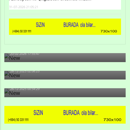
31-07-2026 21:05:21
Qulu Məhərrəmli: Sosial şəbəkələrdə söyüş niyə artıb?
20-02-2026 17:55:47
Məni bura NAZİR GÖNDƏRİB - 1937-ci ildən fəaliyyətdə
olan və...
26-12-2025 02:08:23
-Ay qız, sən məhkəməni udmayacaqsan... Sən bilirsən
də, məni...
26-12-2025 00:54:29