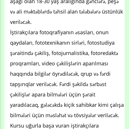
aşağı olan 18-30 yaş aralığında gənclərə, peşə
və ali məktəblərdə təhsil alan tələbələrə üstünlük
veriləcək.
İştirakçılara fotoqrafiyanın əsasları, onun
qaydaları, fototexnikanın sirləri, fotostudiya
şəraitində çəkiliş, fotojurnalistika, fotoredaktə
proqramları, video çəkilişlərin aparılması
haqqında bilgilər öyrədiləcək, qrup və fərdi
tapşırıqlar veriləcək. Fərdi şəkildə sərbəst
çəkilişlər apara bilmələri üçün şərait
yaradılacaq, gələcəkdə kiçik sahibkar kimi çalışa
bilmələri üçün məsləhət və tövsiyələr veriləcək.
Kursu uğurla başa vuran iştirakçılara