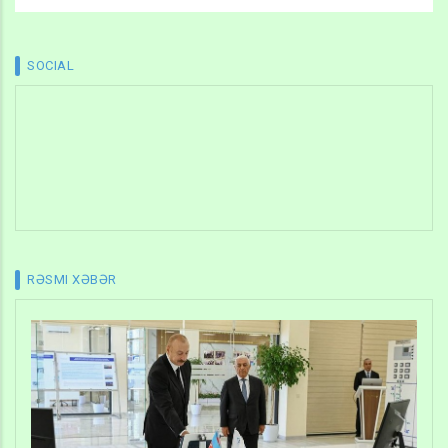
SOCIAL
RƏSMI XƏBƏR