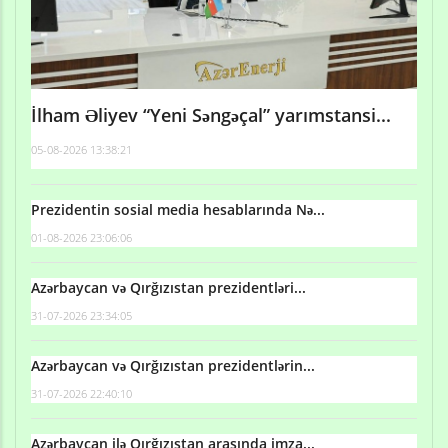
İlham Əliyev “Yeni Səngəçal” yarımstansi...
05-08-2026 13:38:21
Prezidentin sosial media hesablarında Nə...
01-08-2026 23:06:06
Azərbaycan və Qırğızıstan prezidentləri...
31-07-2026 23:34:05
Azərbaycan və Qırğızıstan prezidentlərin...
31-07-2026 22:40:10
Azərbaycan ilə Qırğızıstan arasında imza...