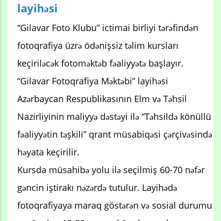
layihəsi
“Gilavar Foto Klubu” ictimai birliyi tərəfindən
fotoqrafiya üzrə ödənişsiz təlim kursları
keçiriləcək fotoməktəb fəaliyyətə başlayır.
“Gilavar Fotoqrafiya Məktəbi” layihəsi
Azərbaycan Respublikasının Elm və Təhsil
Nazirliyinin maliyyə dəstəyi ilə “Təhsildə könüllü
fəaliyyətin təşkili” qrant müsabiqəsi çərçivəsində
həyata keçirilir.
Kursda müsahibə yolu ilə seçilmiş 60-70 nəfər
gəncin iştirakı nəzərdə tutulur. Layihədə
fotoqrafiyaya maraq göstərən və sosial durumu