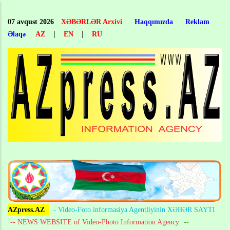
Skip
to
07 avqust 2026
XƏBƏRLƏR Arxivi
Haqqımızda
Reklam
main
|
|
Əlaqə
AZ
EN
RU
content
AZpress.AZ
- Video-Foto informasiya Agentliyinin XƏBƏR SAYTI
-- NEWS WEBSITE of Video-Photo Information Agency
--