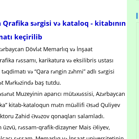
rafika sərgisi və kataloq - kitabının
atı keçirilib
zərbaycan Dövlət Memarlıq və İnşaat
afika rəssamı, karikatura və eksilibris ustası
əqdimatı və “Qara rəngin zəhmi” adlı sərgisi
nət Mərkəzində baş tutdu.
ncəsənət Muzeyinin aparıcı mütəxəssisi, Azərbaycan
ka” kitab-kataloqun mətn müəllifi Əsəd Quliyev
rektoru Zahid Əvəzov qonaqları salamladı.
n üzvü, rəssam-qrafik-dizayner Mais Əliyev,
lçaçı rəssam, Memarlıq və İnşaat universitetinin