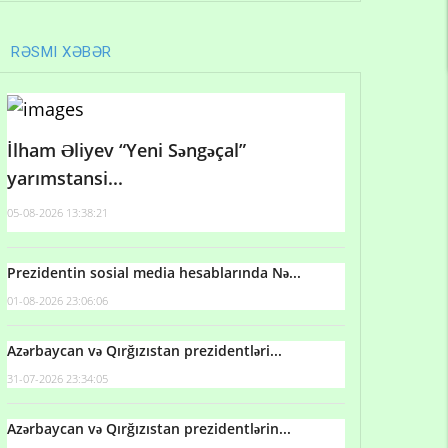
RƏSMI XƏBƏR
İlham Əliyev “Yeni Səngəçal”
yarımstansi...
05-08-2026 13:38:21
Prezidentin sosial media hesablarında Nə...
01-08-2026 23:06:06
Azərbaycan və Qırğızıstan prezidentləri...
31-07-2026 23:34:05
Azərbaycan və Qırğızıstan prezidentlərin...