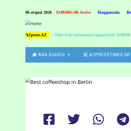
Skip
to
06 avqust 2026
XƏBƏRLƏR Arxivi
Haqqımızda
R
main
content
AZpress.AZ
- Video-Foto informasiya Agentliyinin XƏBƏ
MAIN
ANA SƏHİFƏ
AZPRESSTIMES.IN
NAVIGATION
Skip
to
Breadcrumb
main
content