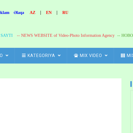
|
|
eklam
Əlaqə
AZ
EN
RU
R SAYTI
-- NEWS WEBSITE of Video-Photo Information Agency
-- НОВО
FO
KATEGORIYA
MIX VIDEO
MI