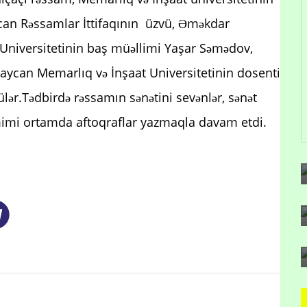
can Rəssamlar İttifaqının üzvü, Əməkdar
Universitetinin baş müəllimi Yaşar Səmədov,
rbaycan Memarlıq və İnşaat Universitetinin dosenti
lər.Tədbirdə rəssamın sənətini sevənlər, sənət
 səmimi ortamda aftoqraflar yazmaqla davam etdi.