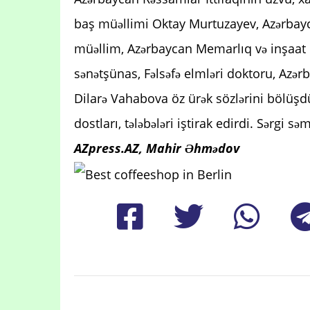
baş müəllimi Oktay Murtuzayev, Azərbay
müəllim, Azərbaycan Memarlıq və inşaat 
sənətşünas, Fəlsəfə elmləri doktoru, Azə
Dilarə Vahabova öz ürək sözlərini bölüşdü
dostları, tələbələri iştirak edirdi. Sərgi
AZpress.AZ, Mahir Əhmədov