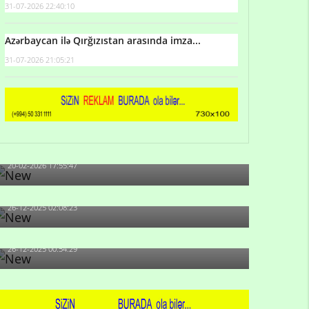
31-07-2026 22:40:10
Azərbaycan ilə Qırğızıstan arasında imza...
31-07-2026 21:05:21
Qulu Məhərrəmli: Sosial şəbəkələrdə söyüş niyə
artıb?
20-02-2026 17:55:47
Məni bura NAZİR GÖNDƏRİB - 1937-ci ildən
fəaliyyətdə olan və...
26-12-2025 02:08:23
-Ay qız, sən məhkəməni udmayacaqsan... Sən
bilirsən də, məni...
26-12-2025 00:54:29