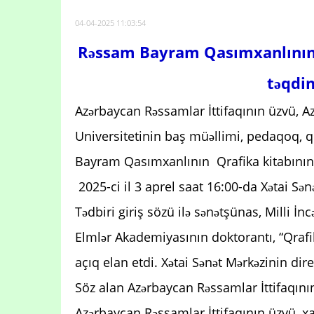
04-04-2025 11:03:54
Rəssam Bayram Qasımxanlının Q
təqdim
Azərbaycan Rəssamlar İttifaqının üzvü, A
Universitetinin baş müəllimi, pedaqoq, qr
Bayram Qasımxanlının Qrafika kitabının t
2025-ci il 3 aprel saat 16:00-da Xətai Sə
Tədbiri giriş sözü ilə sənətşünas, Milli İ
Elmlər Akademiyasının doktorantı, “Qrafi
açıq elan etdi. Xətai Sənət Mərkəzinin di
Söz alan Azərbaycan Rəssamlar İttifaqını
Azərbaycan Rəssamlar İttifaqının üzvü, xa