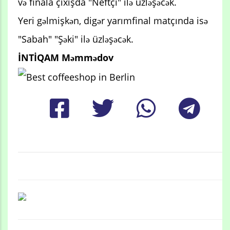
və finala çıxışda "Neftçi" ilə üzləşəcək.
Yeri gəlmişkən, digər yarımfinal matçında isə
"Sabah" "Şəki" ilə üzləşəcək.
İNTİQAM Məmmədov