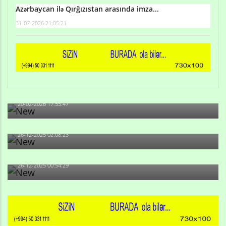
Azərbaycan ilə Qırğızıstan arasında imza...
31-07-2026 21:05:21
Qulu Məhərrəmli: Sosial şəbəkələrdə söyüş niyə artıb?
20-02-2026 17:55:47
Məni bura NAZİR GÖNDƏRİB - 1937-ci ildən fəaliyyətdə
olan və...
26-12-2025 02:08:23
-Ay qız, sən məhkəməni udmayacaqsan... Sən bilirsən
də, məni...
26-12-2025 00:54:29