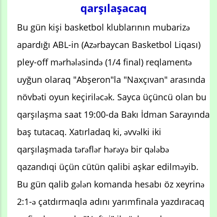
qarşılaşacaq
Bu gün kişi basketbol klublarının mubarizə
apardığı ABL-in (Azərbaycan Basketbol Liqası)
pley-off mərhələsində (1/4 final) reqlamentə
uyğun olaraq "Abşeron"la "Naxçıvan" arasında
növbəti oyun keçiriləcək. Sayca üçüncü olan bu
qarşılaşma saat 19:00-da Bakı İdman Sarayında
baş tutacaq. Xatırladaq ki, əvvəlki iki
qarşılaşmada tərəflər hərəyə bir qələbə
qazandıqi üçün cütün qalibi aşkar edilməyib.
Bu gün qalib gələn komanda hesabı öz xeyrinə
2:1-ə çatdırmaqla adını yarımfinala yazdıracaq