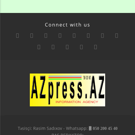
Connect with us
Təsisçi: Rasim Sadıxov - Whatsapp:
050 200 45 40