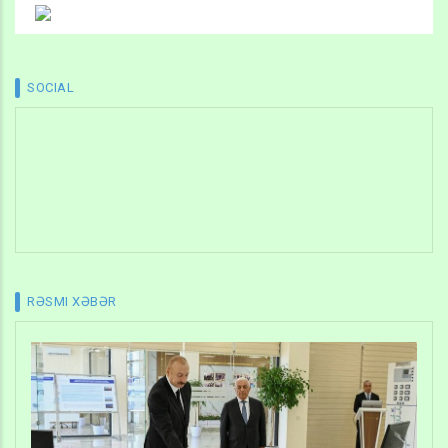
SOCIAL
RƏSMI XƏBƏR