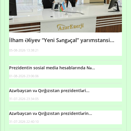
İlham Əliyev “Yeni Səngəçal” yarımstansi...
05-08-2026 13:38:21
Prezidentin sosial media hesablarında Nə...
01-08-2026 23:06:06
Azərbaycan və Qırğızıstan prezidentləri...
31-07-2026 23:34:05
Azərbaycan və Qırğızıstan prezidentlərin...
31-07-2026 22:40:10