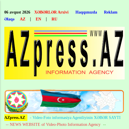
Skip
to
06 avqust 2026
XƏBƏRLƏR Arxivi
Haqqımızda
Reklam
main
|
|
Əlaqə
AZ
EN
RU
content
AZpress.AZ
- Video-Foto informasiya Agentliyinin XƏBƏR SAYTI
-- NEWS WEBSITE of Video-Photo Information Agency
--