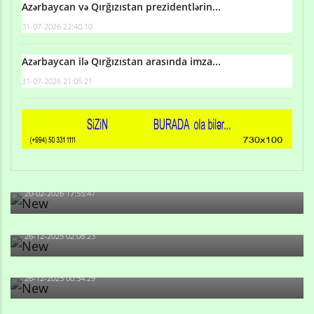
Azərbaycan və Qırğızıstan prezidentlərin...
31-07-2026 22:40:10
Azərbaycan ilə Qırğızıstan arasında imza...
31-07-2026 21:05:21
Qulu Məhərrəmli: Sosial şəbəkələrdə söyüş niyə artıb?
20-02-2026 17:55:47
Məni bura NAZİR GÖNDƏRİB - 1937-ci ildən fəaliyyətdə
olan və...
26-12-2025 02:08:23
-Ay qız, sən məhkəməni udmayacaqsan... Sən bilirsən
də, məni...
26-12-2025 00:54:29