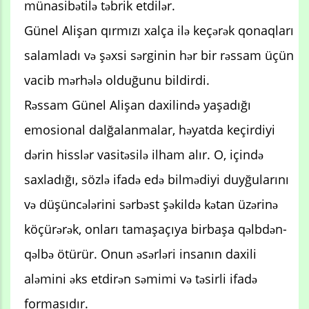
münasibətilə təbrik etdilər.
Günel Alişan qırmızı xalça ilə keçərək qonaqları
salamladı və şəxsi sərginin hər bir rəssam üçün
vacib mərhələ olduğunu bildirdi.
Rəssam Günel Alişan daxilində yaşadığı
emosional dalğalanmalar, həyatda keçirdiyi
dərin hisslər vasitəsilə ilham alır. O, içində
saxladığı, sözlə ifadə edə bilmədiyi duyğularını
və düşüncələrini sərbəst şəkildə kətan üzərinə
köçürərək, onları tamaşaçıya birbaşa qəlbdən-
qəlbə ötürür. Onun əsərləri insanın daxili
aləmini əks etdirən səmimi və təsirli ifadə
formasıdır.