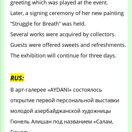
greeting which was played at the event.
Later, a signing ceremony of her new painting
“Struggle for Breath” was held.
Several works were acquired by collectors.
Guests were offered sweets and refreshments.
The exhibition will continue for three days.
RUS:
В арт-галерее «AYDANI» состоялось
открытие первой персональной выставки
молодой азербайджанской художницы
Гюнель Алишан под названием «Салам,