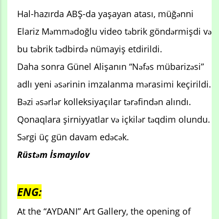
Hal-hazırda ABŞ-da yaşayan atası, müğənni
Elariz Məmmədoğlu video təbrik göndərmişdi və
bu təbrik tədbirdə nümayiş etdirildi.
Daha sonra Günel Alişanın “Nəfəs mübarizəsi”
adlı yeni əsərinin imzalanma mərasimi keçirildi.
Bəzi əsərlər kolleksiyaçılar tərəfindən alındı.
Qonaqlara şirniyyatlar və içkilər təqdim olundu.
Sərgi üç gün davam edəcək.
Rüstəm İsmayılov
ENG:
At the “AYDANI” Art Gallery, the opening of