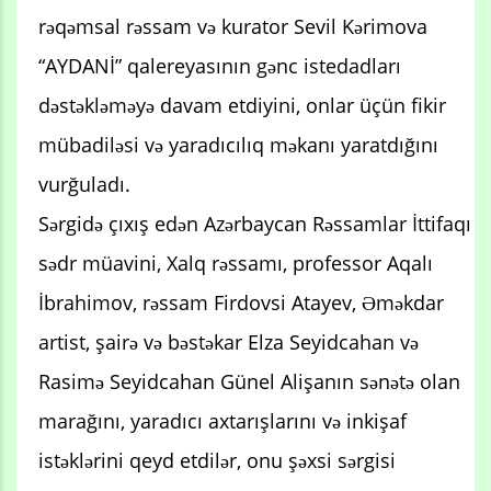
rəqəmsal rəssam və kurator Sevil Kərimova
“AYDANİ” qalereyasının gənc istedadları
dəstəkləməyə davam etdiyini, onlar üçün fikir
mübadiləsi və yaradıcılıq məkanı yaratdığını
vurğuladı.
Sərgidə çıxış edən Azərbaycan Rəssamlar İttifaqı
sədr müavini, Xalq rəssamı, professor Aqalı
İbrahimov, rəssam Firdovsi Atayev, Əməkdar
artist, şairə və bəstəkar Elza Seyidcahan və
Rasimə Seyidcahan Günel Alişanın sənətə olan
marağını, yaradıcı axtarışlarını və inkişaf
istəklərini qeyd etdilər, onu şəxsi sərgisi