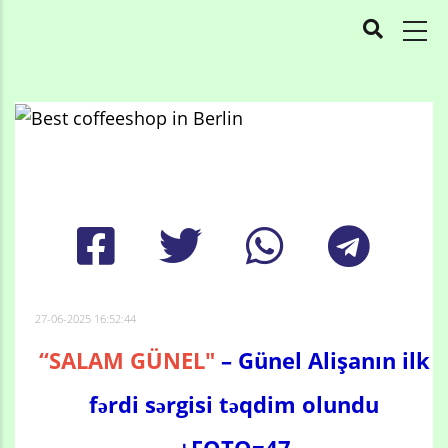
MAIN
NAVIGATION
Skip
to
Breadcrumb
main
content
27-06-2025 16:52:44
“SALAM GÜNEL"
– Günel Alişanın ilk
fərdi sərgisi təqdim olundu