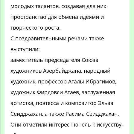
молодых талантов, создавая для них
пространство для обмена идеями и
творческого роста.
С поздравительными речами также
выступили:
заместитель председателя Союза
художников Азербайджана, народный
художник, профессор Агалы Ибрагимов,
художник Фирдовси Атаев, заслуженная
артистка, поэтесса и композитор Эльза
Сеидджахан, а также Расима Сеидджахан.
Они отметили интерес Гюнель к искусству,