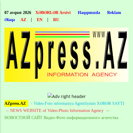
Skip
to
07 avqust 2026
XƏBƏRLƏR Arxivi
Haqqımızda
Reklam
main
|
|
Əlaqə
AZ
EN
RU
content
AZpress.AZ
- Video-Foto informasiya Agentliyinin XƏBƏR SAYTI
-- NEWS WEBSITE of Video-Photo Information Agency
--
НОВОСТНОЙ САЙТ Видео-Фото информационного агентства