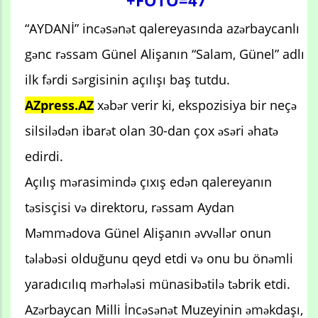
+FOTO=47
“AYDANİ” incəsənət qalereyasında azərbaycanlı
gənc rəssam Günel Alişanın “Salam, Günel” adlı
ilk fərdi sərgisinin açılışı baş tutdu.
AZpress.AZ
xəbər verir ki, ekspozisiya bir neçə
silsilədən ibarət olan 30-dan çox əsəri əhatə
edirdi.
Açılış mərasimində çıxış edən qalereyanın
təsisçisi və direktoru, rəssam Aydan
Məmmədova Günel Alişanın əvvəllər onun
tələbəsi olduğunu qeyd etdi və onu bu önəmli
yaradıcılıq mərhələsi münasibətilə təbrik etdi.
Azərbaycan Milli İncəsənət Muzeyinin əməkdaşı,