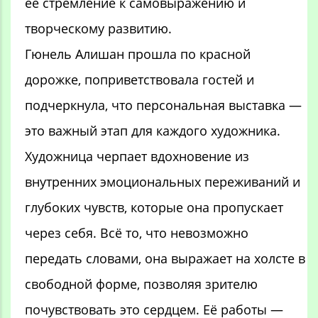
её стремление к самовыражению и
творческому развитию.
Гюнель Алишан прошла по красной
дорожке, поприветствовала гостей и
подчеркнула, что персональная выставка —
это важный этап для каждого художника.
Художница черпает вдохновение из
внутренних эмоциональных переживаний и
глубоких чувств, которые она пропускает
через себя. Всё то, что невозможно
передать словами, она выражает на холсте в
свободной форме, позволяя зрителю
почувствовать это сердцем. Её работы —