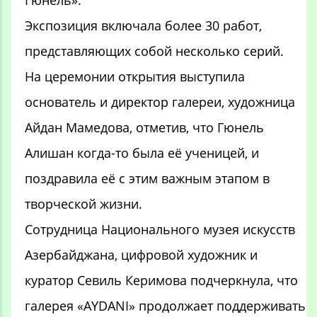
Гюнель».
Экспозиция включала более 30 работ,
представляющих собой несколько серий.
На церемонии открытия выступила
основатель и директор галереи, художница
Айдан Мамедова, отметив, что Гюнель
Алишан когда-то была её ученицей, и
поздравила её с этим важным этапом в
творческой жизни.
Сотрудница Национального музея искусств
Азербайджана, цифровой художник и
куратор Севиль Керимова подчеркнула, что
галерея «AYDANI» продолжает поддерживать