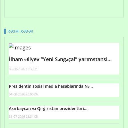
RƏSMI XƏBƏR
İlham Əliyev “Yeni Səngəçal” yarımstansi...
05-08-2026 13:38:21
Prezidentin sosial media hesablarında Nə...
01-08-2026 23:06:06
Azərbaycan və Qırğızıstan prezidentləri...
31-07-2026 23:34:05