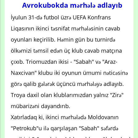
Avrokubokda mərhələ adlayıb
İyulun 31-də futbol üzrə UEFA Konfrans
Liqasının ikinci təsnifat mərhələsinin cavab
oyunları keçirilib. Həmin gün bu turnirdə
ölkəmizi təmsil edən üç klub cavab matçına
çıxıb. Triomuzdan ikisi - "Sabah" və "Araz-
Naxcivan" klubu iki oyunun ümumi nəticəsinə
görə qalib gələrək üçüncü mərhələyə adlayıb.
Troya daxil olan klublarımızdan yalnız "Zirə"
mübarizəni dayandırıb.
Xatırladaq ki, ikinci mərhələdə Moldovanın
"Petrokub"u ilə qarşılaşan "Sabah" səfərdə