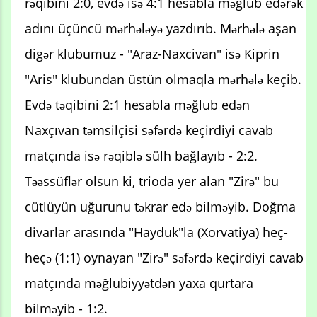
rəqibini 2:0, evdə isə 4:1 hesabla məğlub edərək
adını üçüncü mərhələyə yazdırıb. Mərhələ aşan
digər klubumuz - "Araz-Naxcivan" isə Kiprin
"Aris" klubundan üstün olmaqla mərhələ keçib.
Evdə təqibini 2:1 hesabla məğlub edən
Naxçıvan təmsilçisi səfərdə keçirdiyi cavab
matçında isə rəqiblə sülh bağlayıb - 2:2.
Təəssüflər olsun ki, trioda yer alan "Zirə" bu
cütlüyün uğurunu təkrar edə bilməyib. Doğma
divarlar arasında "Hayduk"la (Xorvatiya) heç-
heçə (1:1) oynayan "Zirə" səfərdə keçirdiyi cavab
matçında məğlubiyyətdən yaxa qurtara
bilməyib - 1:2.