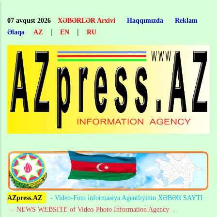
Skip
to
07 avqust 2026
XƏBƏRLƏR Arxivi
Haqqımızda
Reklam
main
|
|
Əlaqə
AZ
EN
RU
content
AZpress.AZ
- Video-Foto informasiya Agentliyinin XƏBƏR SAYTI
-- NEWS WEBSITE of Video-Photo Information Agency
--