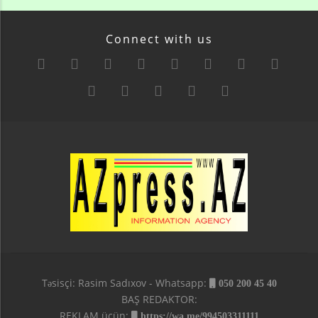
Connect with us
Təsisçi: Rasim Sadıxov - Whatsapp:
050 200 45 40
BAŞ REDAKTOR:
REKLAM üçün:
https://wa.me/994503311111