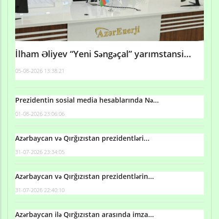
İlham Əliyev “Yeni Səngəçal” yarımstansi...
05-08-2026 13:38:21
Prezidentin sosial media hesablarında Nə...
01-08-2026 23:06:06
Azərbaycan və Qırğızıstan prezidentləri...
31-07-2026 23:34:05
Azərbaycan və Qırğızıstan prezidentlərin...
31-07-2026 22:40:10
Azərbaycan ilə Qırğızıstan arasında imza...