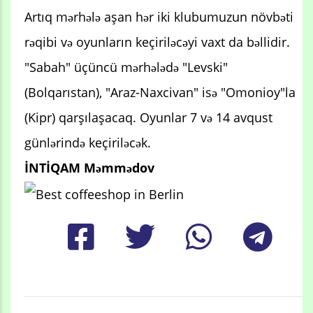
Artıq mərhələ aşan hər iki klubumuzun növbəti
rəqibi və oyunların keçiriləcəyi vaxt da bəllidir.
"Sabah" üçüncü mərhələdə "Levski"
(Bolqarıstan), "Araz-Naxcivan" isə "Omonioy"la
(Kipr) qarşılaşacaq. Oyunlar 7 və 14 avqust
günlərində keçiriləcək.
İNTİQAM Məmmədov