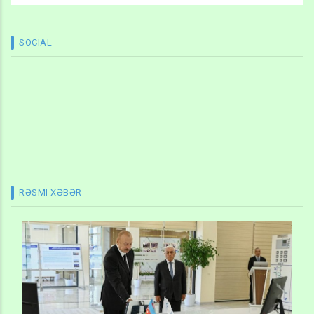
SOCIAL
RƏSMI XƏBƏR