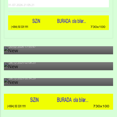
31-07-2026 21:05:21
Qulu Məhərrəmli: Sosial şəbəkələrdə söyüş niyə artıb?
20-02-2026 17:55:47
Məni bura NAZİR GÖNDƏRİB - 1937-ci ildən fəaliyyətdə
olan və...
26-12-2025 02:08:23
-Ay qız, sən məhkəməni udmayacaqsan... Sən bilirsən
də, məni...
26-12-2025 00:54:29