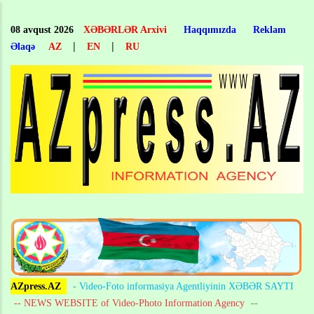
Skip
to
08 avqust 2026
XƏBƏRLƏR Arxivi
Haqqımızda
Reklam
main
|
|
Əlaqə
AZ
EN
RU
content
AZpress.AZ
- Video-Foto informasiya Agentliyinin XƏBƏR SAYTI
-- NEWS WEBSITE of Video-Photo Information Agency
--