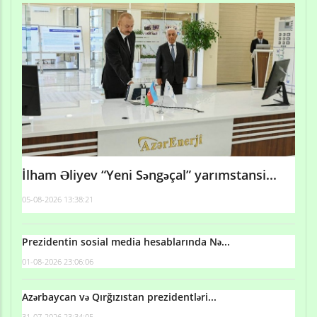
İlham Əliyev “Yeni Səngəçal” yarımstansi...
05-08-2026 13:38:21
Prezidentin sosial media hesablarında Nə...
01-08-2026 23:06:06
Azərbaycan və Qırğızıstan prezidentləri...
31-07-2026 23:34:05