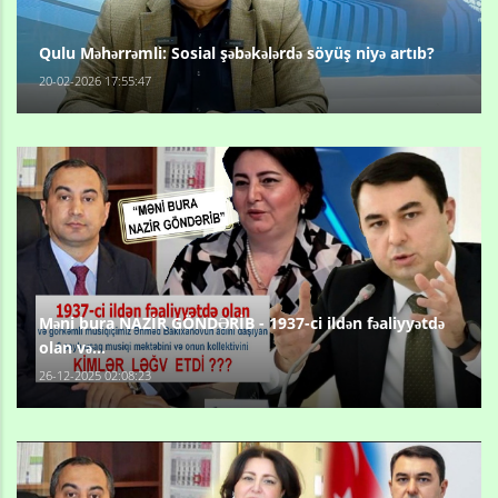
Qulu Məhərrəmli: Sosial şəbəkələrdə söyüş niyə artıb?
20-02-2026 17:55:47
Məni bura NAZİR GÖNDƏRİB - 1937-ci ildən fəaliyyətdə
olan və...
26-12-2025 02:08:23