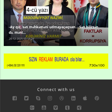
-Ay qız, sən məhkəməni udmayacaqsan... Sən bilirsən
də, məni...
26-12-2025 00:54:29
Connect with us