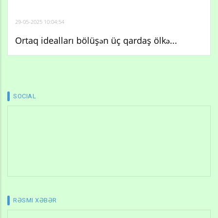
29-05-2025 10:04:54
Ortaq idealları bölüşən üç qardaş ölkə...
SOCIAL
RƏSMI XƏBƏR