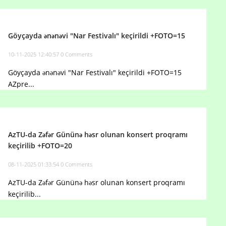
Göyçayda ənənəvi "Nar Festivalı" keçirildi +FOTO=15
10-11-2025 12:40:57
0 Comments
Göyçayda ənənəvi "Nar Festivalı" keçirildi +FOTO=15
AZpre...
AzTU-da Zəfər Gününə həsr olunan konsert proqramı
keçirilib +FOTO=20
08-11-2025 01:33:54
0 Comments
AzTU-da Zəfər Gününə həsr olunan konsert proqramı
keçirilib...