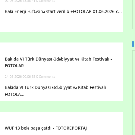
02-06-2026 13:38:41
0 Comments
Bakı Enerji Həftəsinə start verilib +FOTOLAR 01.06.2026-c...
Bakıda VI Türk Dünyası Ədəbiyyat və Kitab Festivalı -
FOTOLAR
24-05-2026 00:06:53
0 Comments
Bakıda VI Türk Dünyası Ədəbiyyat və Kitab Festivalı -
FOTOLA...
WUF 13 belə başa çatdı - FOTOREPORTAJ