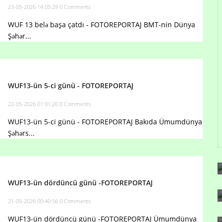
23-05-2026 14:05:29
0 Comments
WUF 13 belə başa çatdı - FOTOREPORTAJ BMT-nin Dünya
Şəhər...
WUF13-ün 5-ci günü - FOTOREPORTAJ
22-05-2026 01:01:20
0 Comments
WUF13-ün 5-ci günü - FOTOREPORTAJ Bakıda Ümumdünya
Şəhərs...
WUF13-ün dördüncü günü -FOTOREPORTAJ
21-05-2026 00:40:56
0 Comments
WUF13-ün dördüncü günü -FOTOREPORTAJ Ümumdünya