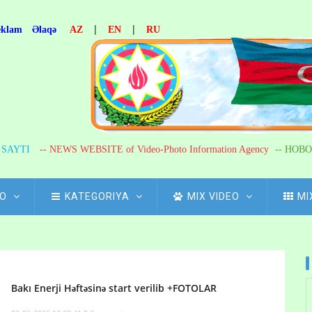
|
|
eklam
Əlaqə
AZ
EN
RU
R SAYTI
-- NEWS WEBSITE of Video-Photo Information Agency
-- НОВО
FO
KATEGORIYA
MIX VIDEO
MI
Bakı Enerji Həftəsinə start verilib +FOTOLAR