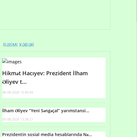
RƏSMI XƏBƏR
Hikmət Hacıyev: Prezident İlham
Əliyev t...
08-08-2026 15:45:44
İlham Əliyev “Yeni Səngəçal” yarımstansi...
05-08-2026 13:38:21
Prezidentin sosial media hesablarında Nə...