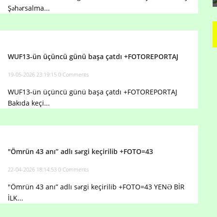
Şəhərsalma...
WUF13-ün üçüncü günü başa çatdı +FOTOREPORTAJ
19-05-2026 23:19:15
0 Comments
WUF13-ün üçüncü günü başa çatdı +FOTOREPORTAJ
Bakıda keçi...
"Ömrün 43 anı” adlı sərgi keçirilib +FOTO=43
22-04-2026 18:14:53
0 Comments
"Ömrün 43 anı” adlı sərgi keçirilib +FOTO=43 YENƏ BİR
İLK...