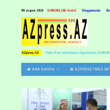
Skip
to
08 avqust 2026
XƏBƏRLƏR Arxivi
Haqqımızda
R
main
content
AZpress.AZ
- Video-Foto informasiya Agentliyinin XƏBƏ
MAIN
ANA SƏHİFƏ
AZPRESSTIMES.IN
NAVIGATION
Skip
to
Breadcrumb
main
content