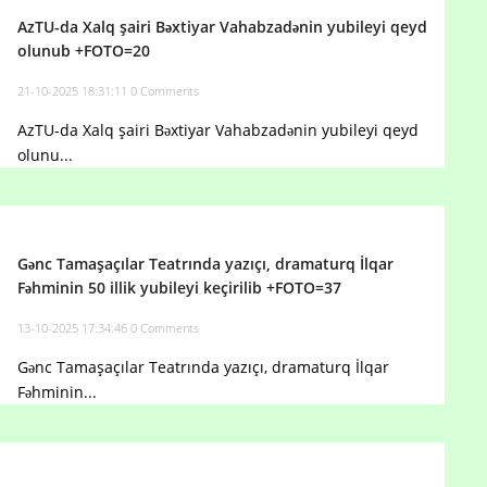
AzTU-da Xalq şairi Bəxtiyar Vahabzadənin yubileyi qeyd
olunub +FOTO=20
21-10-2025 18:31:11
0 Comments
AzTU-da Xalq şairi Bəxtiyar Vahabzadənin yubileyi qeyd
olunu...
Gənc Tamaşaçılar Teatrında yazıçı, dramaturq İlqar
Fəhminin 50 illik yubileyi keçirilib +FOTO=37
13-10-2025 17:34:46
0 Comments
Gənc Tamaşaçılar Teatrında yazıçı, dramaturq İlqar
Fəhminin...