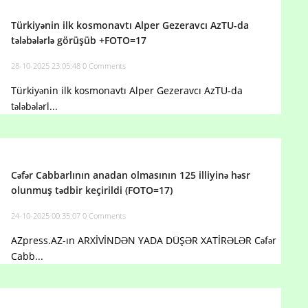
Türkiyənin ilk kosmonavtı Alper Gezeravcı AzTU-da
tələbələrlə görüşüb +FOTO=17
28-10-2025 23:05:48
0 Comments
Türkiyənin ilk kosmonavtı Alper Gezeravcı AzTU-da
tələbələrl...
Cəfər Cabbarlının anadan olmasının 125 illiyinə həsr
olunmuş tədbir keçirildi (FOTO=17)
24-10-2025 00:35:07
0 Comments
AZpress.AZ-ın ARXİVİNDƏN YADA DÜŞƏR XATİRƏLƏR Cəfər
Cabb...