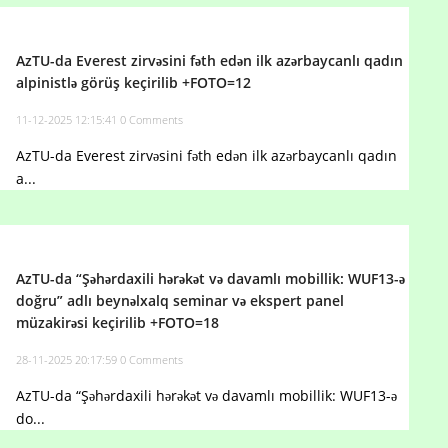
AzTU-da Everest zirvəsini fəth edən ilk azərbaycanlı qadın
alpinistlə görüş keçirilib +FOTO=12
11-12-2025 12:15:41
0 Comments
AzTU-da Everest zirvəsini fəth edən ilk azərbaycanlı qadın
a...
AzTU-da “Şəhərdaxili hərəkət və davamlı mobillik: WUF13-ə
doğru” adlı beynəlxalq seminar və ekspert panel
müzakirəsi keçirilib +FOTO=18
28-11-2025 20:17:59
0 Comments
AzTU-da “Şəhərdaxili hərəkət və davamlı mobillik: WUF13-ə
do...