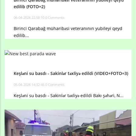
edilib (FOTO=2)
06-04-2026 22:58:10
0 Comments
Birinci Qarabağ müharibəsi veteranının yubileyi qeyd
edilib...
Keşləni su basdı - Sakinlər təxliyə edildi (VIDEO+FOTO=3)
05-04-2026 14:32:46
0 Comments
Keşləni su basdı - Sakinlər təxliyə edildi Bakı şəhəri, N...