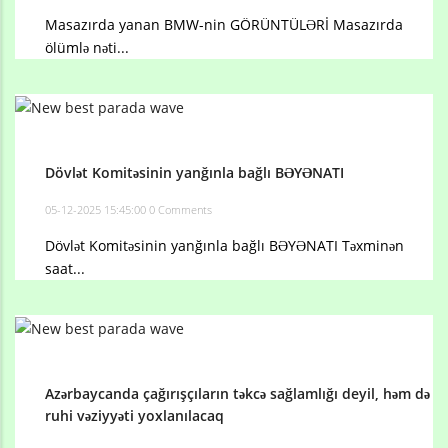
Masazırda yanan BMW-nin GÖRÜNTÜLƏRİ Masazırda
ölümlə nəti...
Dövlət Komitəsinin yanğınla bağlı BƏYƏNATI
05-12-2025 15:45:00
0 Comments
Dövlət Komitəsinin yanğınla bağlı BƏYƏNATI Təxminən
saat...
Azərbaycanda çağırışçıların təkcə sağlamlığı deyil, həm də
ruhi vəziyyəti yoxlanılacaq