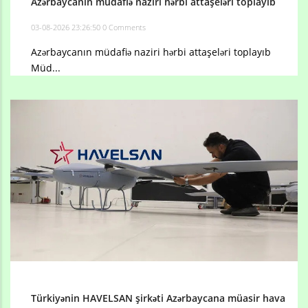
Azərbaycanın müdafiə naziri hərbi attaşeləri toplayıb
03-08-2026 23:26:50
0 Comments
Azərbaycanın müdafiə naziri hərbi attaşeləri toplayıb
Müd...
Türkiyənin HAVELSAN şirkəti Azərbaycana müasir hava