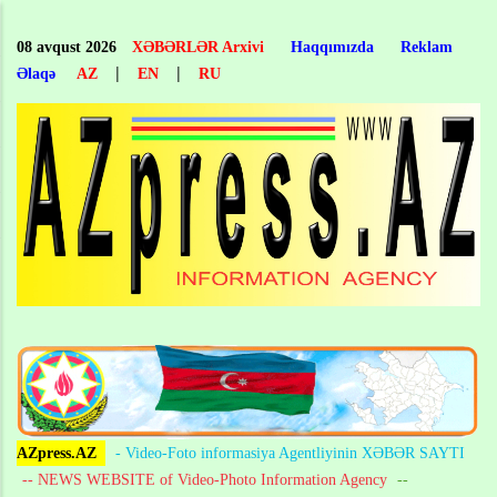
Skip
to
08 avqust 2026
XƏBƏRLƏR Arxivi
Haqqımızda
Reklam
main
|
|
Əlaqə
AZ
EN
RU
content
AZpress.AZ
- Video-Foto informasiya Agentliyinin XƏBƏR SAYTI
-- NEWS WEBSITE of Video-Photo Information Agency
--