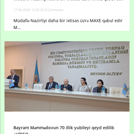
17-04-2026 15:52:25
0 Comments
Müdafiə Nazirliyi daha bir ixtisas üzrə MAXE qəbul edir
M...
Bayram Məmmədovun 70 illik yubileyi qeyd edilib