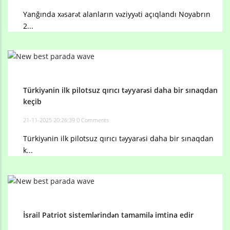
Yanğında xəsarət alanların vəziyyəti açıqlandı Noyabrın
2...
Türkiyənin ilk pilotsuz qırıcı təyyarəsi daha bir sınaqdan
keçib
21-11-2025 20:26:39
0 Comments
Türkiyənin ilk pilotsuz qırıcı təyyarəsi daha bir sınaqdan
k...
İsrail Patriot sistemlərindən tamamilə imtina edir