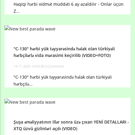
Həqiqi hərbi xidmət müddəti 6 ay azaldılır - Onlar üçün
Z...
"C-130" hərbi yük təyyarəsində həlak olan türkiyəli
hərbçilərlə vida mərasimi keçirilib (VIDEO+FOTO)
14-11-2025 14:03:36
0 Comments
"C-130" hərbi yük təyyarəsində həlak olan türkiyəli
hərbçilə...
Şuşa əməliyyatının illər sonra üzə çıxan YENİ DETALLARI -
XTQ üzvü gizlinləri açdı (VIDEO)