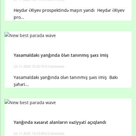
Heydər Əliyev prospektində maşın yandı Heydər Əliyev
pro...
Yasamaldakı yanğında ölən tanınmış şəxs imiş
22-11-2025 15:32:19
0 Comments
Yasamaldakı yanğında ölən tanınmış şəxs imiş Bakı
şəhəri...
Yanğında xəsarət alanların vəziyyəti açıqlandı
22-11-2025 15:23:49
0 Comments