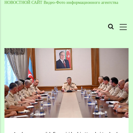
НОВОСТНОЙ САЙТ Видео-Фото информационного агентства
MAIN
NAVIGATION
Skip
to
Breadcrumb
main
content