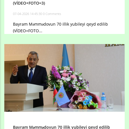
(VİDEO+FOTO=3)
07-04-2026 14:45:30
0 Comments
Bayram Məmmədovun 70 illik yubileyi qeyd edilib
(VİDEO+FOTO...
Bayram Məmmədovun 70 illik yubileyi qeyd edilib