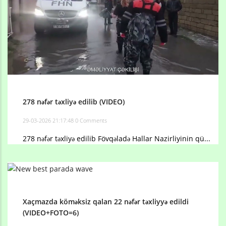
278 nəfər təxliyə edilib (VIDEO)
29-03-2026 21:17:48
0 Comments
278 nəfər təxliyə edilib Fövqəladə Hallar Nazirliyinin qü...
Xaçmazda köməksiz qalan 22 nəfər təxliyyə edildi
(VIDEO+FOTO=6)