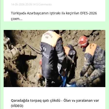
14-05-2026 20:39:14
0 Comments
Türkiyədə Azərbaycanın iştirakı ilə keçirilən EFES-2026
çoxm...
Qaradağda torpaq qatı çökdü - Ölən və yaralanan var
(VİDEO)