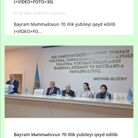
(+VİDEO+FOTO=30)
07-04-2026 14:58:09
0 Comments
Bayram Məmmədovun 70 illik yubileyi qeyd edilib
(+VİDEO+FO...
Bayram Məmmədovun 70 illik yubileyi qeyd edilib