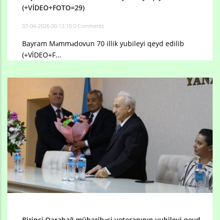
(+VİDEO+FOTO=29)
07-04-2026 00:13:10
0 Comments
Bayram Məmmədovun 70 illik yubileyi qeyd edilib
(+VİDEO+F...
Birinci Qarabağ müharibəsi veteranının yubileyi qeyd