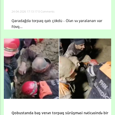
24-04-2026 17:13:17
0 Comments
Qaradağda torpaq qatı çökdü - Ölən və yaralanan var
Fövq...
Qobustanda baş verən torpaq sürüşməsi nəticəsində bir