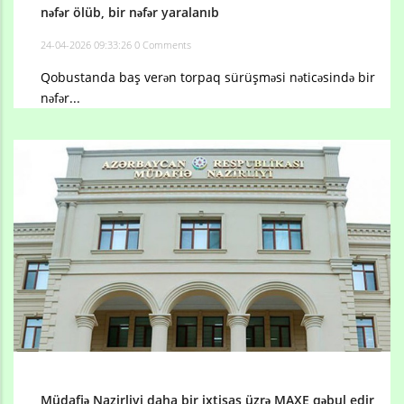
nəfər ölüb, bir nəfər yaralanıb
24-04-2026 09:33:26
0 Comments
Qobustanda baş verən torpaq sürüşməsi nəticəsində bir
nəfər...
Müdafiə Nazirliyi daha bir ixtisas üzrə MAXE qəbul edir