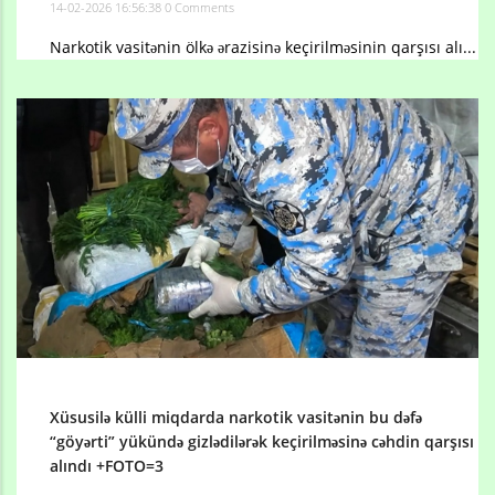
14-02-2026 16:56:38
0 Comments
Narkotik vasitənin ölkə ərazisinə keçirilməsinin qarşısı alı...
Xüsusilə külli miqdarda narkotik vasitənin bu dəfə
“göyərti” yükündə gizlədilərək keçirilməsinə cəhdin qarşısı
alındı +FOTO=3