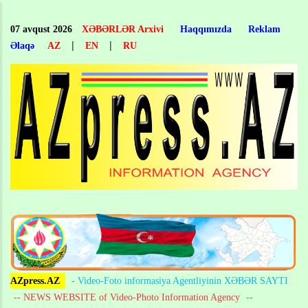
Skip
to
07 avqust 2026
XƏBƏRLƏR Arxivi
Haqqımızda
Reklam
main
|
|
Əlaqə
AZ
EN
RU
content
AZpress.AZ
- Video-Foto informasiya Agentliyinin XƏBƏR SAYTI
-- NEWS WEBSITE of Video-Photo Information Agency
--