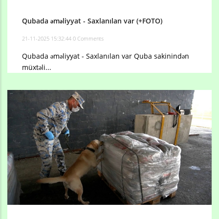
Qubada əməliyyat - Saxlanılan var (+FOTO)
21-11-2025 15:32:44
0 Comments
Qubada əməliyyat - Saxlanılan var Quba sakinindən
müxtəli...