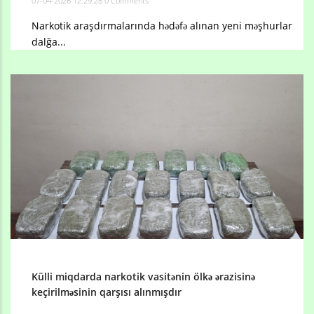
07-04-2026 12:29:28
0 Comments
Narkotik araşdırmalarında hədəfə alınan yeni məşhurlar
dalğa...
Külli miqdarda narkotik vasitənin ölkə ərazisinə
keçirilməsinin qarşısı alınmışdır