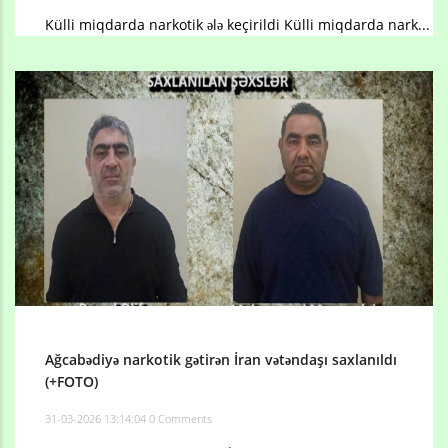
Külli miqdarda narkotik ələ keçirildi Külli miqdarda nark...
Ağcabədiyə narkotik gətirən İran vətəndaşı saxlanıldı
(+FOTO)
31-03-2026 13:14:04
0 Comments