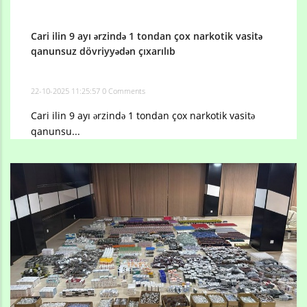
Cari ilin 9 ayı ərzində 1 tondan çox narkotik vasitə
qanunsuz dövriyyədən çıxarılıb
22-10-2025 11:25:57
0 Comments
Cari ilin 9 ayı ərzində 1 tondan çox narkotik vasitə
qanunsu...