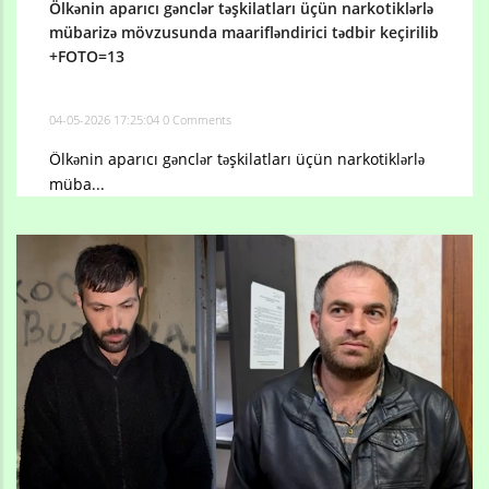
Ölkənin aparıcı gənclər təşkilatları üçün narkotiklərlə
mübarizə mövzusunda maarifləndirici tədbir keçirilib
+FOTO=13
04-05-2026 17:25:04
0 Comments
Ölkənin aparıcı gənclər təşkilatları üçün narkotiklərlə
müba...