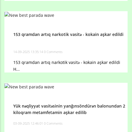
153 qramdan artıq narkotik vasitə - kokain aşkar edildi
14-09-2025 13:35:14
0 Comments
153 qramdan artıq narkotik vasitə - kokain aşkar edildi
H...
Yük nəqliyyat vasitəsinin yanğınsöndürən balonundan 2
kiloqram metamfetamin aşkar edilib
03-09-2025 12:46:01
0 Comments