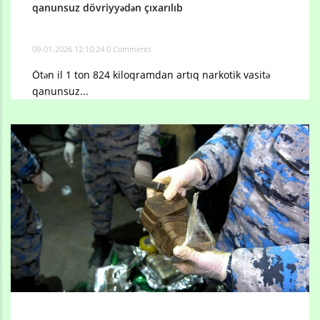
qanunsuz dövriyyədən çıxarılıb
09-01-2026 12:10:24
0 Comments
Ötən il 1 ton 824 kiloqramdan artıq narkotik vasitə
qanunsuz...