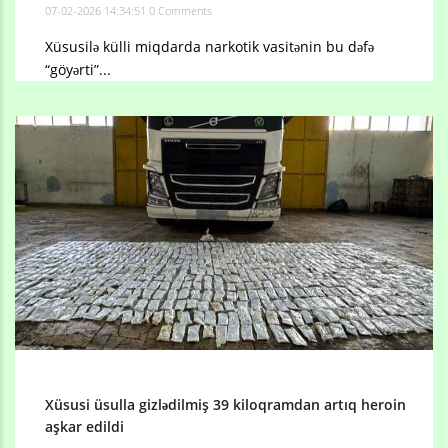
07-02-2026 14:34:51
0 Comments
Xüsusilə külli miqdarda narkotik vasitənin bu dəfə
“göyərti”...
Xüsusi üsulla gizlədilmiş 39 kiloqramdan artıq heroin
aşkar edildi