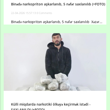
Binədə narkopriton aşkarlanıb, 5 nəfər saxlanılıb (+FOTO)
22-04-2026 15:57:13
0 Comments
Binədə narkopriton aşkarlanıb, 5 nəfər saxlanılıb Xəzər...
Külli miqdarda narkotiki ölkəyə keçirmək istədi -
SAXLANILDI (+FOTO)