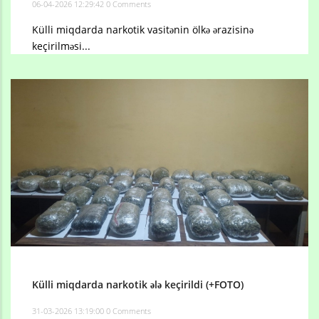
06-04-2026 12:29:42
0 Comments
Külli miqdarda narkotik vasitənin ölkə ərazisinə
keçirilməsi...
Külli miqdarda narkotik ələ keçirildi (+FOTO)
31-03-2026 13:19:00
0 Comments