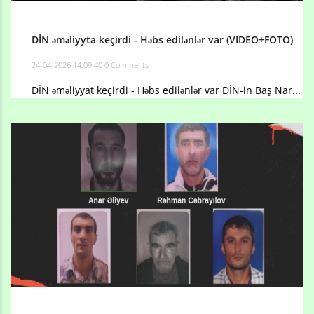
DİN əməliyyta keçirdi - Həbs edilənlər var (VIDEO+FOTO)
24-04-2026 14:09:40
0 Comments
DİN əməliyyat keçirdi - Həbs edilənlər var DİN-in Baş Nar...