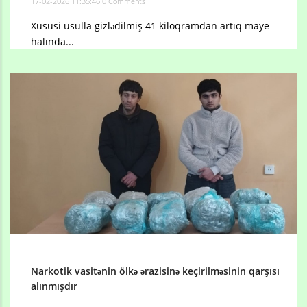
17-02-2026 11:35:46
0 Comments
Xüsusi üsulla gizlədilmiş 41 kiloqramdan artıq maye
halında...
Narkotik vasitənin ölkə ərazisinə keçirilməsinin qarşısı
alınmışdır