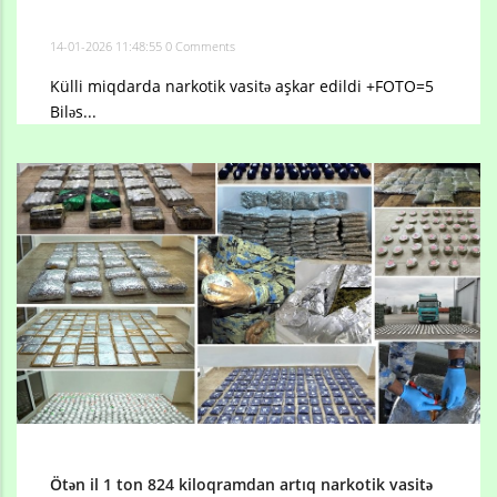
14-01-2026 11:48:55
0 Comments
Külli miqdarda narkotik vasitə aşkar edildi +FOTO=5
Biləs...
Ötən il 1 ton 824 kiloqramdan artıq narkotik vasitə