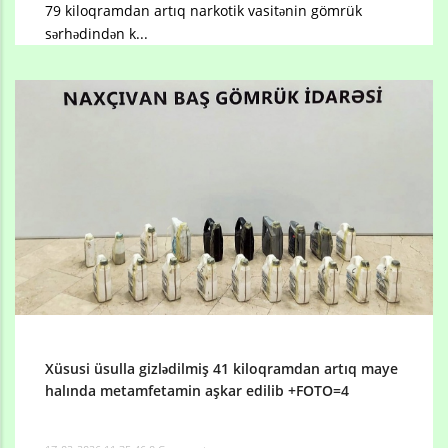
79 kiloqramdan artıq narkotik vasitənin gömrük
sərhədindən k...
Xüsusi üsulla gizlədilmiş 41 kiloqramdan artıq maye
halında metamfetamin aşkar edilib +FOTO=4