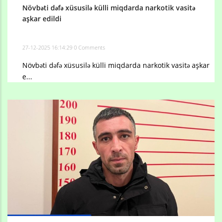
Növbəti dəfə xüsusilə külli miqdarda narkotik vasitə
aşkar edildi
27-12-2025 16:14:29
0 Comments
Növbəti dəfə xüsusilə külli miqdarda narkotik vasitə aşkar
e...