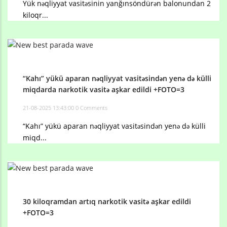
Yük nəqliyyat vasitəsinin yanğınsöndürən balonundan 2
kiloqr...
“Kahı” yükü aparan nəqliyyat vasitəsindən yenə də külli
miqdarda narkotik vasitə aşkar edildi +FOTO=3
21-08-2025 13:43:00
0 Comments
“Kahı” yükü aparan nəqliyyat vasitəsindən yenə də külli
miqd...
30 kiloqramdan artıq narkotik vasitə aşkar edildi
+FOTO=3