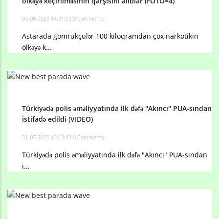
ölkəyə keçirilməsinin qarşısını alıblar (FOTO=4)
03-08-2025 14:31:03
0 Comments
Astarada gömrükçülər 100 kiloqramdan çox narkotikin
ölkəyə k...
Türkiyədə polis əməliyyatında ilk dəfə "Akıncı" PUA-sından
istifadə edildi (VIDEO)
31-07-2025 13:12:43
0 Comments
Türkiyədə polis əməliyyatında ilk dəfə "Akıncı" PUA-sından
i...