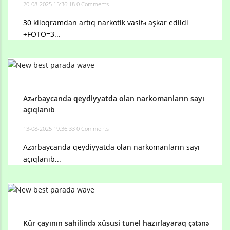
20-08-2025 15:36:18
0 Comments
30 kiloqramdan artıq narkotik vasitə aşkar edildi
+FOTO=3...
Azərbaycanda qeydiyyatda olan narkomanların sayı
açıqlanıb
13-08-2025 19:36:33
0 Comments
Azərbaycanda qeydiyyatda olan narkomanların sayı
açıqlanıb...
Kür çayının sahilində xüsusi tunel hazırlayaraq çətənə