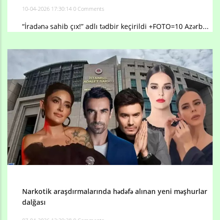
10-04-2026 17:30:14
0 Comments
“İradənə sahib çıx!” adlı tədbir keçirildi +FOTO=10 Azərb...
Narkotik araşdırmalarında hədəfə alınan yeni məşhurlar
dalğası