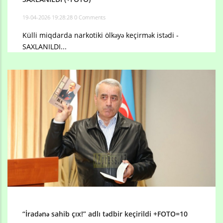
19-04-2026 19:28:28
0 Comments
Külli miqdarda narkotiki ölkəyə keçirmək istədi -
SAXLANILDI...
“İradənə sahib çıx!” adlı tədbir keçirildi +FOTO=10