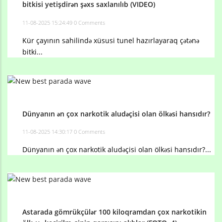
bitkisi yetişdirən şəxs saxlanılıb (VIDEO)
11-08-2025 15:24:49
0 Comments
Kür çayının sahilində xüsusi tunel hazırlayaraq çətənə
bitki...
Dünyanın ən çox narkotik aludəçisi olan ölkəsi hansıdır?
11-08-2025 14:30:17
0 Comments
Dünyanın ən çox narkotik aludəçisi olan ölkəsi hansıdır?...
Astarada gömrükçülər 100 kiloqramdan çox narkotikin