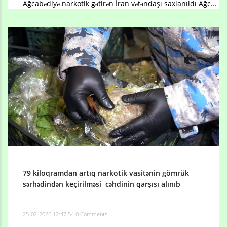
Ağcabədiyə narkotik gətirən İran vətəndaşı saxlanıldı Ağc...
79 kiloqramdan artıq narkotik vasitənin gömrük
sərhədindən keçirilməsi cəhdinin qarşısı alınıb
25-02-2026 12:47:54
0 Comments