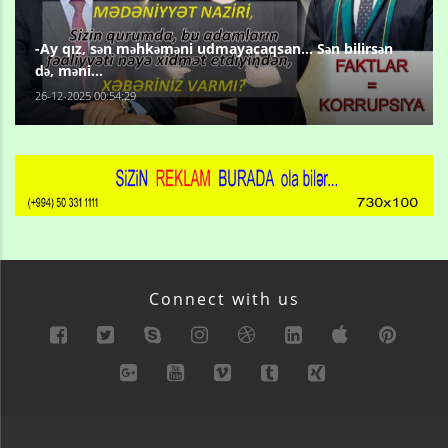
-Ay qız, sən məhkəməni udmayacaqsan... Sən bilirsən
də, məni...
26-12-2025 00:54:29
Connect with us