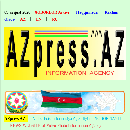
Skip
to
09 avqust 2026
XƏBƏRLƏR Arxivi
Haqqımızda
Reklam
main
|
|
Əlaqə
AZ
EN
RU
content
AZpress.AZ
- Video-Foto informasiya Agentliyinin XƏBƏR SAYTI
-- NEWS WEBSITE of Video-Photo Information Agency
--