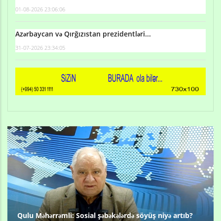
01-08-2026 23:06:06
Azərbaycan və Qırğızıstan prezidentləri...
31-07-2026 23:34:05
Qulu Məhərrəmli: Sosial şəbəkələrdə söyüş niyə artıb?