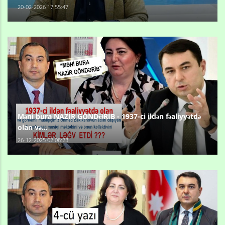
20-02-2026 17:55:47
Məni bura NAZİR GÖNDƏRİB - 1937-ci ildən fəaliyyətdə
olan və...
26-12-2025 02:08:23