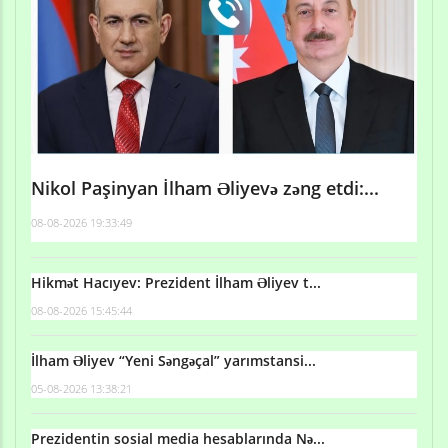
Nikol Paşinyan İlham Əliyevə zəng etdi:...
08-08-2026 19:33:49
Hikmət Hacıyev: Prezident İlham Əliyev t...
08-08-2026 15:45:44
İlham Əliyev “Yeni Səngəçal” yarımstansi...
05-08-2026 13:38:21
Prezidentin sosial media hesablarında Nə...