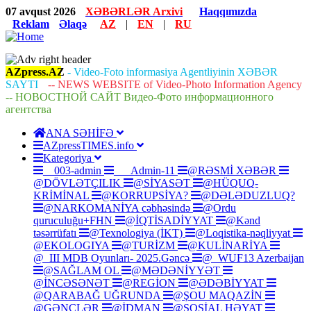
Skip
07 avqust 2026
XƏBƏRLƏR Arxivi
Haqqımızda
to
Reklam
Əlaqə
AZ
|
EN
|
RU
main
content
AZpress.AZ
- Video-Foto informasiya Agentliyinin XƏBƏR
SAYTI
-- NEWS WEBSITE of Video-Photo Information Agency
-- НОВОСТНОЙ САЙТ Видео-Фото информационного
агентства
ANA SƏHİFƏ
AZpressTIMES.info
Main
Kategoriya
navigation
__003-admin
___Admin-11
@RƏSMİ XƏBƏR
@DÖVLƏTÇILIK
@SİYASƏT
@HÜQUQ-
KRİMİNAL
@KORRUPSİYA?
@DƏLƏDUZLUQ?
@NARKOMANİYA cəbhəsində
@Ordu
quruculuğu+FHN
@İQTİSADİYYAT
@Kənd
təsərrüfatı
@Texnologiya (İKT)
@Loqistika-nəqliyyat
@EKOLOGIYA
@TURİZM
@KULİNARİYA
@_III MDB Oyunları- 2025.Gəncə
@_WUF13 Azerbaijan
@SAĞLAM OL
@MƏDƏNİYYƏT
@İNCƏSƏNƏT
@REGİON
@ƏDƏBİYYAT
@QARABAĞ UĞRUNDA
@ŞOU MAQAZİN
@GƏNCLƏR
@İDMAN
@SOSİAL HƏYAT