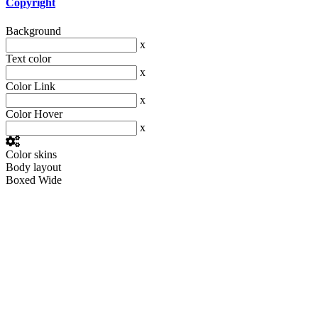
Copyright
Background
x
Text color
x
Color Link
x
Color Hover
x
Color skins
Body layout
Boxed
Wide