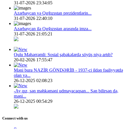
31-07-2026 23:34:05
Azərbaycan və Qırğızıstan prezidentlərin...
31-07-2026 22:40:10
Azərbaycan ilə Qırğızıstan arasında imza...
31-07-2026 21:05:21
Qulu Məhərrəmli: Sosial şəbəkələrdə söyüş niyə artıb?
20-02-2026 17:55:47
Məni bura NAZİR GÖNDƏRİB - 1937-ci ildən fəaliyyətdə
olan və...
26-12-2025 02:08:23
-Ay qız, sən məhkəməni udmayacaqsan... Sən bilirsən də,
məni...
26-12-2025 00:54:29
Connect with us