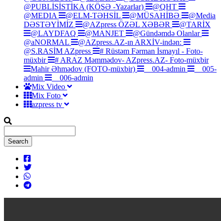
@PUBLİSİSTİKA (KÖŞƏ -Yazarlar)
@QHT
@MEDIA
@ELM-TƏHSİL
@MÜSAHİBƏ
@Media
DƏSTƏYİMİZ
@AZpress ÖZƏL XƏBƏR
@TARİX
@LAYDFAQ
@MANJET
@Gündəmdə Olanlar
@aNORMAL
@AZpress.AZ-ın ARXİV-indən:
@S.RASİM AZpress
# Rüstəm Fərman İsmayıl - Foto-
müxbir
# ARAZ Məmmədov- AZpress.AZ- Foto-müxbir
Mahir Əhmədov (FOTO-müxbir)
__004-admin
__005-
admin
__006-admin
Mix Video
Mix Foto
azpress tv
Search