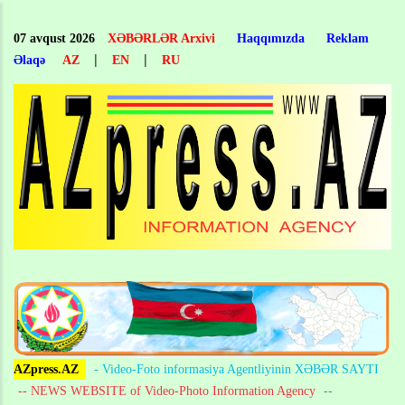
Skip
to
07 avqust 2026
XƏBƏRLƏR Arxivi
Haqqımızda
Reklam
main
|
|
Əlaqə
AZ
EN
RU
content
AZpress.AZ
- Video-Foto informasiya Agentliyinin XƏBƏR SAYTI
-- NEWS WEBSITE of Video-Photo Information Agency
--