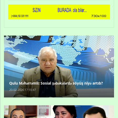
Qulu Məhərrəmli: Sosial şəbəkələrdə söyüş niyə artıb?
20-02-2026 17:55:47