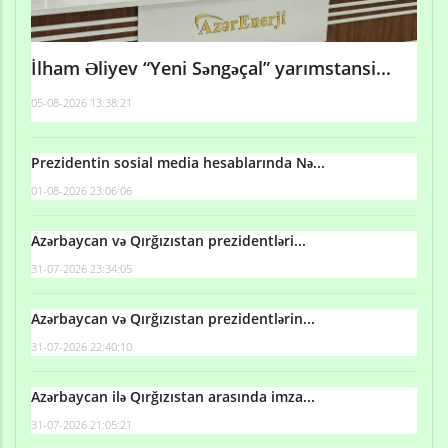
İlham Əliyev “Yeni Səngəçal” yarımstansi...
05-08-2026 13:38:21
Prezidentin sosial media hesablarında Nə...
01-08-2026 23:06:06
Azərbaycan və Qırğızıstan prezidentləri...
31-07-2026 23:34:05
Azərbaycan və Qırğızıstan prezidentlərin...
31-07-2026 22:40:10
Azərbaycan ilə Qırğızıstan arasında imza...
31-07-2026 21:05:21