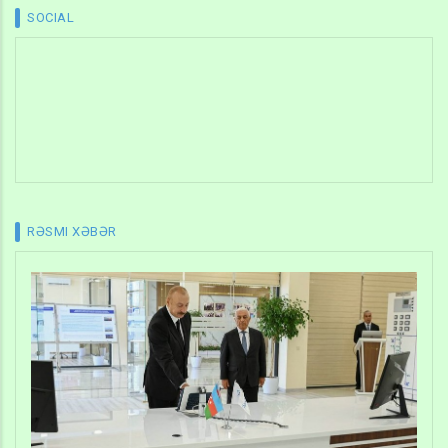
SOCIAL
RƏSMI XƏBƏR