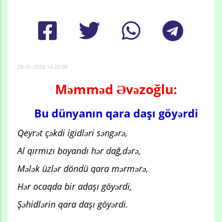
29-01-2026 14:20:08
Məmməd Əvəzoğlu:
Bu dünyanın qara daşı göyərdi
Qeyrət çəkdi igidləri səngərə,
Al qırmızı boyandı hər dağ,dərə,
Mələk üzlər döndü qara mərmərə,
Hər ocaqda bir adaşı göyərdi,
Şəhidlərin qara daşı göyərdi.