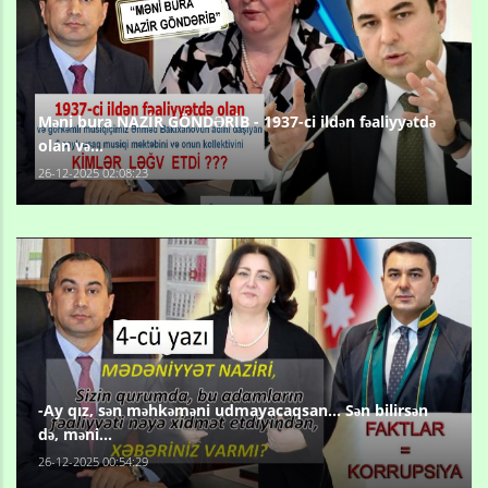
Məni bura NAZİR GÖNDƏRİB - 1937-ci ildən fəaliyyətdə
olan və...
26-12-2025 02:08:23
-Ay qız, sən məhkəməni udmayacaqsan... Sən bilirsən
də, məni...
26-12-2025 00:54:29