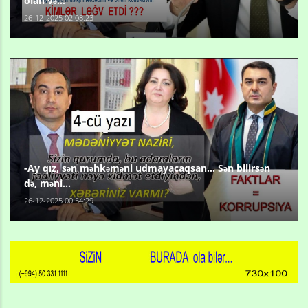
olan və...
26-12-2025 02:08:23
-Ay qız, sən məhkəməni udmayacaqsan... Sən bilirsən
də, məni...
26-12-2025 00:54:29