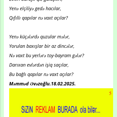
Yenə elçiliyə gedə hacılar,
Qıfıllı qapılar nə vaxt açılar?
Yenə küçələrdə quzular mələr,
Yorulan baxışlar bir az dincələr,
Nə vaxt bu yerlərə toy-bayram gələr?
Darıxan evlərdən işiq saçılar,
Bu bağlı qapılar nə vaxt açılar?
Məmməd Əvəzoğlu.18.02.2025.