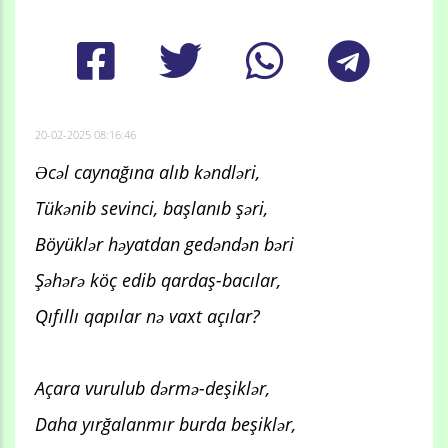
20-02-2025 08:16:46
Əcəl caynağına alıb kəndləri,
Tükənib sevinci, başlanıb şəri,
Böyüklər həyatdan gedəndən bəri
Şəhərə köç edib qardaş-bacılar,
Qıfıllı qapılar nə vaxt açılar?
Açara vurulub dərmə-deşiklər,
Daha yırğalanmır burda beşiklər,