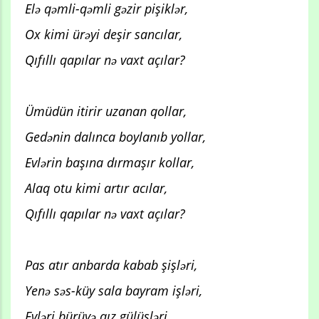
Elə qəmli-qəmli gəzir pişiklər,
Ox kimi ürəyi deşir sancılar,
Qıfıllı qapılar nə vaxt açılar?
Ümüdün itirir uzanan qollar,
Gedənin dalınca boylanıb yollar,
Evlərin başına dırmaşır kollar,
Alaq otu kimi artır acılar,
Qıfıllı qapılar nə vaxt açılar?
Pas atır anbarda kabab şişləri,
Yenə səs-küy sala bayram işləri,
Evləri bürüyə qız gülüşləri,