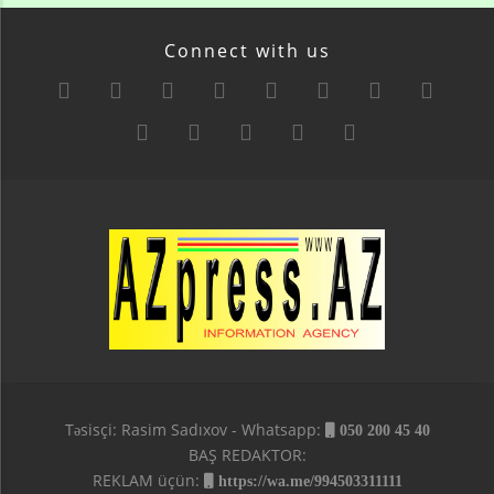
Connect with us
Təsisçi: Rasim Sadıxov - Whatsapp:
050 200 45 40
BAŞ REDAKTOR:
REKLAM üçün:
https://wa.me/994503311111