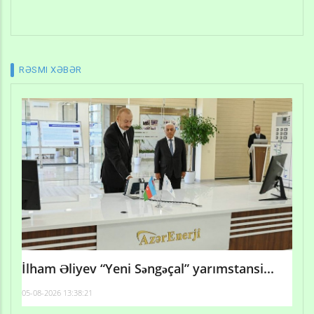
RƏSMI XƏBƏR
İlham Əliyev “Yeni Səngəçal” yarımstansi...
05-08-2026 13:38:21