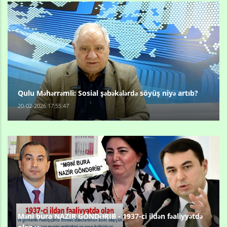
Qulu Məhərrəmli: Sosial şəbəkələrdə söyüş niyə artıb?
20-02-2026 17:55:47
Məni bura NAZİR GÖNDƏRİB - 1937-ci ildən fəaliyyətdə