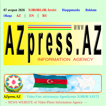
Skip
to
07 avqust 2026
XƏBƏRLƏR Arxivi
Haqqımızda
Reklam
main
|
|
Əlaqə
AZ
EN
RU
content
AZpress.AZ
- Video-Foto informasiya Agentliyinin XƏBƏR SAYTI
-- NEWS WEBSITE of Video-Photo Information Agency
--