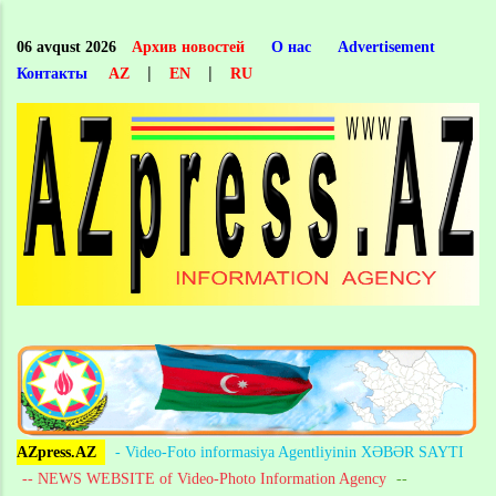
Skip
to
06 avqust 2026
Архив новостей
О нас
Advertisement
main
|
|
Контакты
AZ
EN
RU
content
AZpress.AZ
- Video-Foto informasiya Agentliyinin XƏBƏR SAYTI
-- NEWS WEBSITE of Video-Photo Information Agency
--