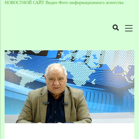
НОВОСТНОЙ САЙТ Видео-Фото информационного агентства
MAIN
NAVIGATION
Skip
to
Breadcrumb
main
content