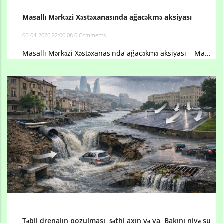
Masallı Mərkəzi Xəstəxanasında ağacəkmə aksiyası
06-04-2026 22:00:08
0 Comments
Masallı Mərkəzi Xəstəxanasında ağacəkmə aksiyası Ma...
Təbii drenajın pozulması, səthi axın və ya Bakını niyə su