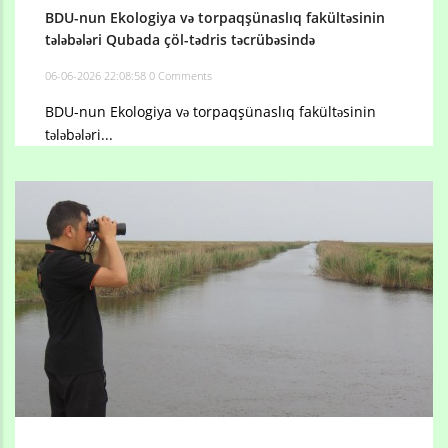
BDU-nun Ekologiya və torpaqşünaslıq fakültəsinin
tələbələri Qubada çöl-tədris təcrübəsində
06-06-2026 22:08:58
0 Comments
BDU-nun Ekologiya və torpaqşünaslıq fakültəsinin
tələbələri...