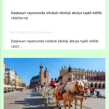
Daşkəsən rayonunda növbəti ekoloji aksiya təşkil edilib
+FOTO=10
05-12-2025 15:33:14
0 Comments
Daşkəsən rayonunda növbəti ekoloji aksiya təşkil edilib
+FOT...