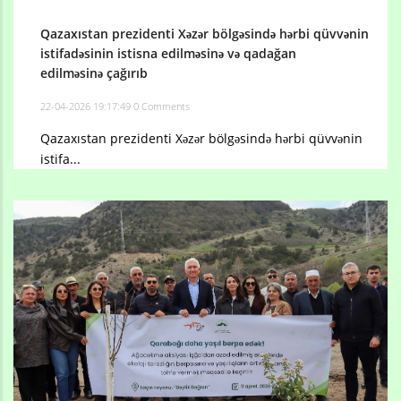
Qazaxıstan prezidenti Xəzər bölgəsində hərbi qüvvənin
istifadəsinin istisna edilməsinə və qadağan
edilməsinə çağırıb
22-04-2026 19:17:49
0 Comments
Qazaxıstan prezidenti Xəzər bölgəsində hərbi qüvvənin
istifa...