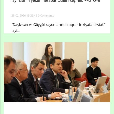
layihəsinin yekun hesabat tədbiri keçirilib +FOTO=6
28-02-2026 15:29:46
0 Comments
“Daşkəsən və Göygöl rayonlarında aqrar inkişafa dəstək”
layi...