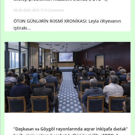
03-03-2026 18:51:17
0 Comments
ÖTƏN GÜNLƏRİN RƏSMİ XRONİKASI: Leyla Əliyevanın
iştirakı...
“Daşkəsən və Göygöl rayonlarında aqrar inkişafa dəstək”