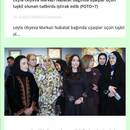
təşkil olunan tədbirdə iştirak edib (FOTO=7)
27-12-2025 14:00:54
0 Comments
Leyla Əliyeva Mərkəzi Nəbatat bağında uşaqlar üçün təşkil
ol...