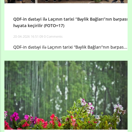
QDF-in dəstəyi ilə Laçının tarixi “Bəylik Bağları”nın bərpası
həyata keçirilir (FOTO=17)
20-04-2026 16:51:09
0 Comments
QDF-in dəstəyi ilə Laçının tarixi “Bəylik Bağları”nın bərpas...