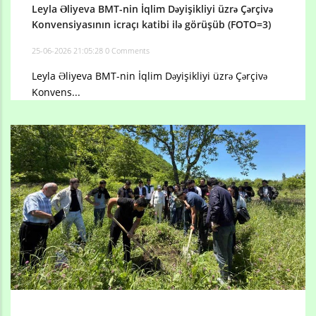
Leyla Əliyeva BMT-nin İqlim Dəyişikliyi üzrə Çərçivə
Konvensiyasının icraçı katibi ilə görüşüb (FOTO=3)
25-06-2026 21:05:28
0 Comments
Leyla Əliyeva BMT-nin İqlim Dəyişikliyi üzrə Çərçivə
Konvens...