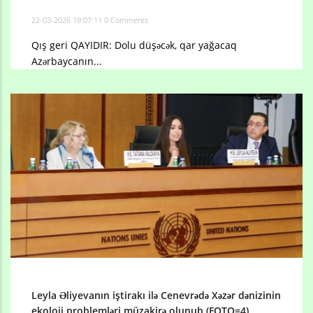
22-03-2026 19:07:11
0 Comments
Qış geri QAYIDIR: Dolu düşəcək, qar yağacaq
Azərbaycanın...
Leyla Əliyevanın iştirakı ilə Cenevrədə Xəzər dənizinin
ekoloji problemləri müzakirə olunub (FOTO=4)