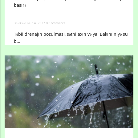
basır?
31-03-2026 14:53:27
0 Comments
Təbii drenajın pozulması, səthi axın və ya Bakını niyə su
b...