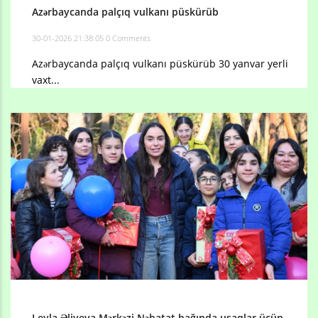
Azərbaycanda palçıq vulkanı püskürüb
30-01-2026 21:38:05
0 Comments
Azərbaycanda palçıq vulkanı püskürüb 30 yanvar yerli
vaxt...
Leyla Əliyeva Mərkəzi Nəbatat bağında uşaqlar üçün