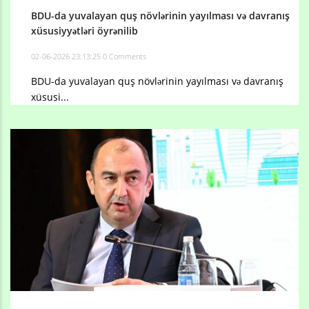
BDU-da yuvalayan quş növlərinin yayılması və davranış
xüsusiyyətləri öyrənilib
02-06-2026 23:13:25
0 Comments
BDU-da yuvalayan quş növlərinin yayılması və davranış
xüsusi...