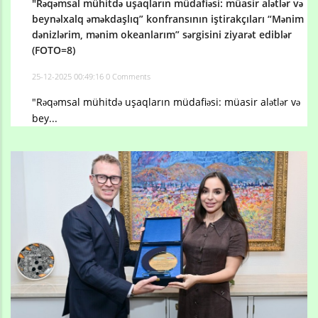
"Rəqəmsal mühitdə uşaqların müdafiəsi: müasir alətlər və
beynəlxalq əməkdaşlıq” konfransının iştirakçıları “Mənim
dənizlərim, mənim okeanlarım” sərgisini ziyarət ediblər
(FOTO=8)
25-12-2025 00:49:16
0 Comments
"Rəqəmsal mühitdə uşaqların müdafiəsi: müasir alətlər və
bey...