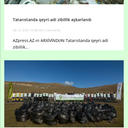
Tatarıstanda qeyri-adi zibillik aşkarlanıb
06-12-2025 16:48:58
0 Comments
AZpress.AZ-ın ARXİVİNDƏN Tatarıstanda qeyri-adi
zibillik...