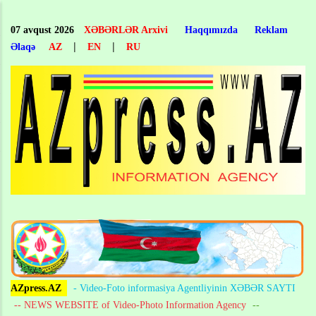
Skip
to
07 avqust 2026
XƏBƏRLƏR Arxivi
Haqqımızda
Reklam
main
|
|
Əlaqə
AZ
EN
RU
content
AZpress.AZ
- Video-Foto informasiya Agentliyinin XƏBƏR SAYTI
-- NEWS WEBSITE of Video-Photo Information Agency
--