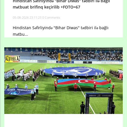
Hindistan Səfirliyində "Bihar Diwas" tədbiri ilə bağlı
mətbuat brifinq keçirilib +FOTO=67
05-08-2026 23:11:23
0 Comments
Hindistan Səfirliyində "Bihar Diwas" tədbiri ilə bağlı
mətbu...