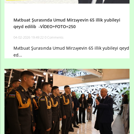
Mətbuat Şurasında Umud Mirzəyevin 65 illik yubileyi
qeyd edilib -VİDEO+FOTO=250
04-02-2026 19:49:22
0 Comments
Mətbuat Şurasında Umud Mirzəyevin 65 illik yubileyi qeyd
ed...