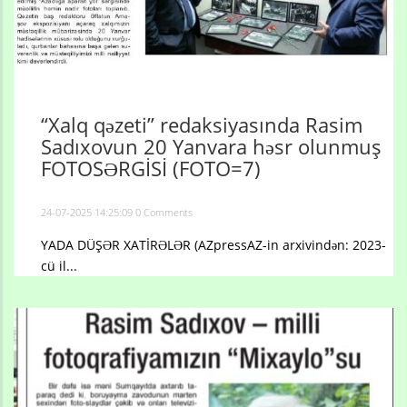
“Xalq qəzeti” redaksiyasında Rasim
Sadıxovun 20 Yanvara həsr olunmuş
FOTOSƏRGİSİ (FOTO=7)
24-07-2025 14:25:09
0 Comments
YADA DÜŞƏR XATİRƏLƏR (AZpressAZ-in arxivindən: 2023-
cü il...