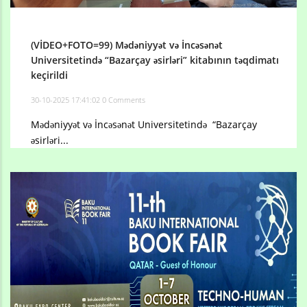
(VİDEO+FOTO=99) Mədəniyyət və İncəsənət
Universitetində “Bazarçay əsirləri” ​​kitabının təqdimatı
keçirildi
30-10-2025 17:41:02
0 Comments
Mədəniyyət və İncəsənət Universitetində “Bazarçay
əsirləri...