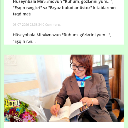
Hüseynbala Mirələmovun "Ruhum, gözlərini yum...",
"Eşqin rəngləri" və "Bəyaz buludlar üstdə" kitablarının
təqdimatı
03-07-2026 23:38:34
0 Comments
Hüseynbala Mirələmovun "Ruhum, gözlərini yum...",
"Eşqin rən...