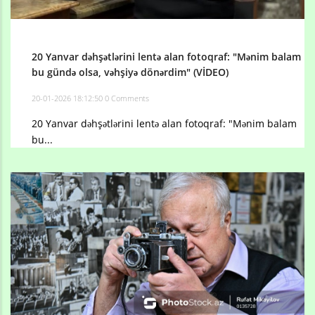
20 Yanvar dəhşətlərini lentə alan fotoqraf: "Mənim balam
bu gündə olsa, vəhşiyə dönərdim" (VİDEO)
20-01-2026 18:12:50
0 Comments
20 Yanvar dəhşətlərini lentə alan fotoqraf: "Mənim balam
bu...