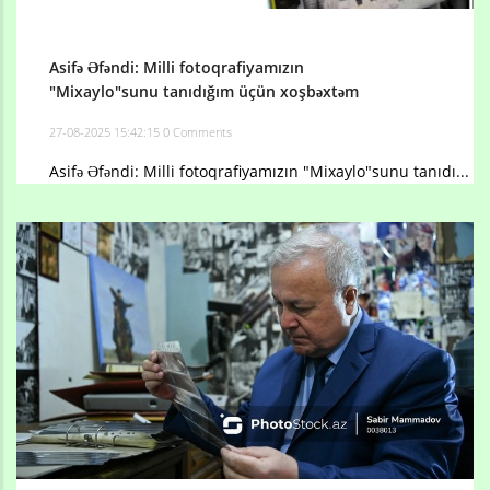
Asifə Əfəndi: Milli fotoqrafiyamızın
"Mixaylo"sunu tanıdığım üçün xoşbəxtəm
27-08-2025 15:42:15
0 Comments
Asifə Əfəndi: Milli fotoqrafiyamızın "Mixaylo"sunu tanıdı...