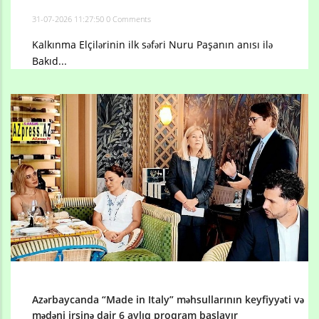
31-07-2026 11:27:50
0 Comments
Kalkınma Elçilərinin ilk səfəri Nuru Paşanın anısı ilə
Bakıd...
Azərbaycanda “Made in Italy” məhsullarının keyfiyyəti və
mədəni irsinə dair 6 aylıq proqram başlayır