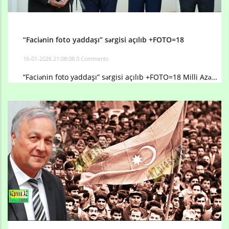
“Faciənin foto yaddaşı” sərgisi açılıb +FOTO=18
16-01-2026 21:08:08
0 Comments
“Faciənin foto yaddaşı” sərgisi açılıb +FOTO=18 Milli Azə...