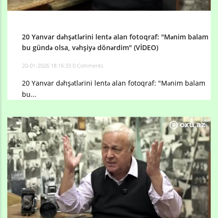
20 Yanvar dəhşətlərini lentə alan fotoqraf: "Mənim balam
bu gündə olsa, vəhşiyə dönərdim" (VİDEO)
20-01-2026 18:16:33
0 Comments
20 Yanvar dəhşətlərini lentə alan fotoqraf: "Mənim balam
bu...