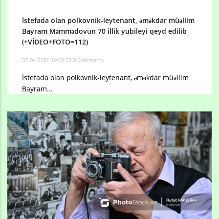
İstefada olan polkovnik-leytenant, əməkdar müəllim
Bayram Məmmədovun 70 illik yubileyi qeyd edilib
(+VİDEO+FOTO=112)
07-04-2026 19:59:53
0 Comments
İstefada olan polkovnik-leytenant, əməkdar müəllim
Bayram...