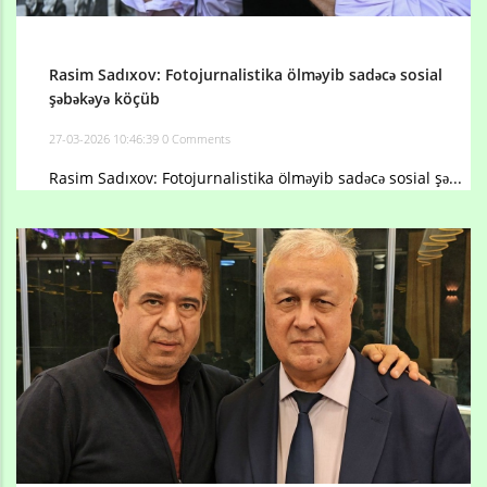
Rasim Sadıxov: Fotojurnalistika ölməyib sadəcə sosial
şəbəkəyə köçüb
27-03-2026 10:46:39
0 Comments
Rasim Sadıxov: Fotojurnalistika ölməyib sadəcə sosial şə...