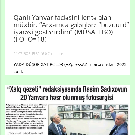
Qanlı Yanvar faciəsini lentə alan
müxbir: “Arxamca gələnlərə “bozqurd”
işarəsi göstərirdim” (MÜSAHİBƏ)
(FOTO=18)
24-07-2025 15:30:46
0 Comments
YADA DÜŞƏR XATİRƏLƏR (AZpressAZ-in arxivindən: 2023-
cü il...