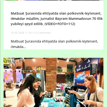
Mətbuat Şurasında ehtiyatda olan polkovnik-leytenant,
Əməkdar müəllim, jurnalist Bayram Məmmədovun 70 illik
yubileyi qeyd edilib. (VİDEO+FOTO=112)
16-03-2026 11:14:11
0 Comments
Mətbuat Şurasında ehtiyatda olan polkovnik-leytenant,
Əməkda...