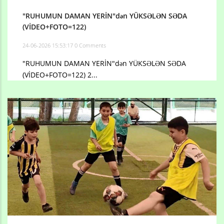
"RUHUMUN DAMAN YERİN"dən YÜKSƏLƏN SƏDA
(VİDEO+FOTO=122)
24-06-2026 15:53:17
0 Comments
"RUHUMUN DAMAN YERİN"dən YÜKSƏLƏN SƏDA
(VİDEO+FOTO=122) 2...