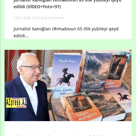
edildi (VİDEO+Foto=97)
14-07-2026 18:31:40
0 Comments
Jurnalist Xanoğlan Əhmədovun 65 illik yubileyi qeyd
edildi...