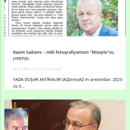
Rasim Sadıxov – milli fotoqrafiyamızın “Mixaylo”su
(+FOTO)
24-07-2025 12:47:49
0 Comments
YADA DÜŞƏR XATİRƏLƏR (AZpressAZ-in arxivindən: 2023-
cü il...