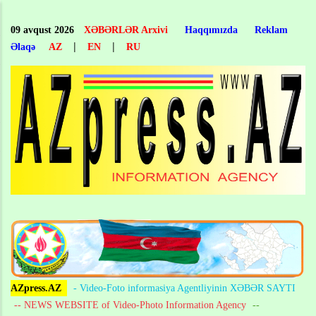
Skip
to
09 avqust 2026
XƏBƏRLƏR Arxivi
Haqqımızda
Reklam
main
|
|
Əlaqə
AZ
EN
RU
content
AZpress.AZ
- Video-Foto informasiya Agentliyinin XƏBƏR SAYTI
-- NEWS WEBSITE of Video-Photo Information Agency
--