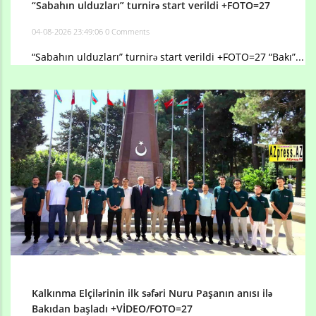
“Sabahın ulduzları” turnirə start verildi +FOTO=27
04-08-2026 23:49:06
0 Comments
“Sabahın ulduzları” turnirə start verildi +FOTO=27 “Bakı”...
Kalkınma Elçilərinin ilk səfəri Nuru Paşanın anısı ilə
Bakıdan başladı +VİDEO/FOTO=27