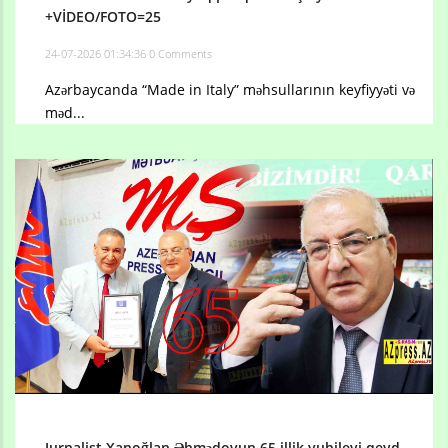
+VİDEO/FOTO=25
24-07-2026 01:34:36
0 Comments
Azərbaycanda “Made in Italy” məhsullarının keyfiyyəti və
məd...
Jurnalist Xanoğlan Əhmədovun 65 illik yubileyi qeyd