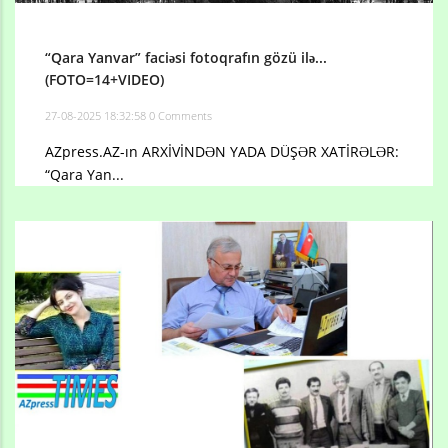
“Qara Yanvar” faciəsi fotoqrafın gözü ilə...
(FOTO=14+VIDEO)
27-08-2025 18:32:58
0 Comments
AZpress.AZ-ın ARXİVİNDƏN YADA DÜŞƏR XATİRƏLƏR:
“Qara Yan...