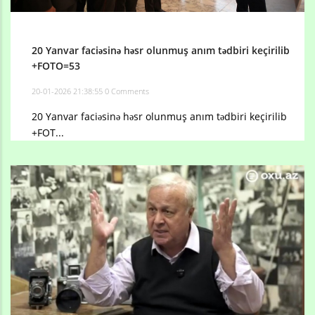
20 Yanvar faciəsinə həsr olunmuş anım tədbiri keçirilib
+FOTO=53
20-01-2026 21:38:55
0 Comments
20 Yanvar faciəsinə həsr olunmuş anım tədbiri keçirilib
+FOT...