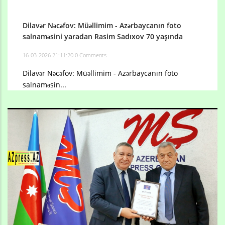
Dilavər Nəcəfov: Müəllimim - Azərbaycanın foto
salnaməsini yaradan Rasim Sadıxov 70 yaşında
16-03-2026 21:11:20
0 Comments
Dilavər Nəcəfov: Müəllimim - Azərbaycanın foto
salnaməsin...