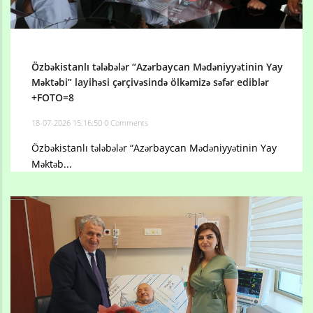
Özbəkistanlı tələbələr “Azərbaycan Mədəniyyətinin Yay
Məktəbi” layihəsi çərçivəsində ölkəmizə səfər ediblər
+FOTO=8
18-07-2026 15:16:50
0 Comments
Özbəkistanlı tələbələr “Azərbaycan Mədəniyyətinin Yay
Məktəb...