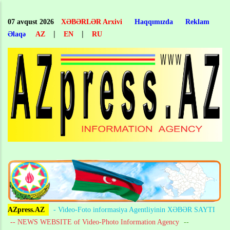
Skip
to
07 avqust 2026
XƏBƏRLƏR Arxivi
Haqqımızda
Reklam
main
|
|
Əlaqə
AZ
EN
RU
content
AZpress.AZ
- Video-Foto informasiya Agentliyinin XƏBƏR SAYTI
-- NEWS WEBSITE of Video-Photo Information Agency
--