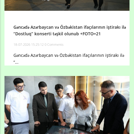
Gəncədə Azərbaycan və Özbəkistan ifaçılarının iştirakı ilə
“Dostluq” konserti təşkil olunub +FOTO=21
18-07-2026 15:25:12
0 Comments
Gəncədə Azərbaycan və Özbəkistan ifaçılarının iştirakı ilə
“...