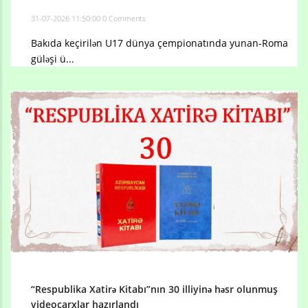
31-07-2026 11:50:00
0 Comments
Bakıda keçirilən U17 dünya çempionatında yunan-Roma
güləşi ü...
“Respublika Xatirə Kitabı”nın 30 illiyinə həsr olunmuş
videoçarxlar hazırlandı