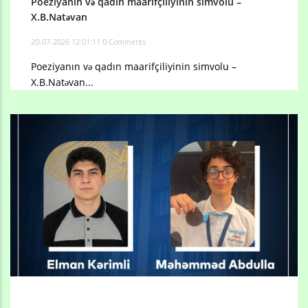
Poeziyanın və qadın maarifçiliyinin simvolu –
X.B.Natəvan
20-07-2026 12:01:11
0 Comments
Poeziyanın və qadın maarifçiliyinin simvolu –
X.B.Natəvan...