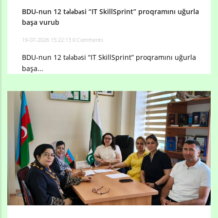
BDU-nun 12 tələbəsi “IT SkillSprint” proqramını uğurla
başa vurub
19-07-2026 15:22:13
0 Comments
BDU-nun 12 tələbəsi “IT SkillSprint” proqramını uğurla
başa...