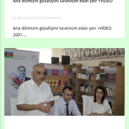
Ana dilimizin gözəlliyini tərənnüm edən şeir +VİDEO
01-08-2026 22:14:51
0 Comments
Ana dilimizin gözəlliyini tərənnüm edən şeir +VİDEO
2001-...