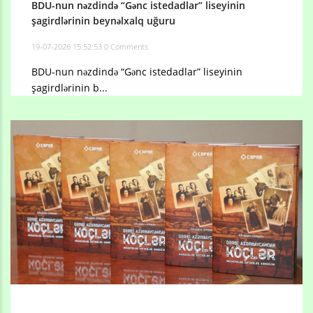
BDU-nun nəzdində “Gənc istedadlar” liseyinin
şagirdlərinin beynəlxalq uğuru
19-07-2026 15:52:53
0 Comments
BDU-nun nəzdində “Gənc istedadlar” liseyinin
şagirdlərinin b...