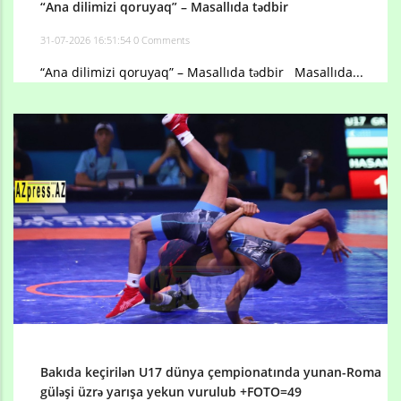
“Ana dilimizi qoruyaq” – Masallıda tədbir
31-07-2026 16:51:54
0 Comments
“Ana dilimizi qoruyaq” – Masallıda tədbir Masallıda...
Bakıda keçirilən U17 dünya çempionatında yunan-Roma
güləşi üzrə yarışa yekun vurulub +FOTO=49