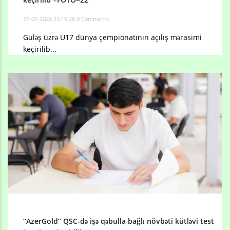
27-07-2026 23:19:28
0 Comments
Güləş üzrə U17 dünya çempionatının açılış mərasimi
keçirilib...
“AzerGold” QSC-də işə qəbulla bağlı növbəti kütləvi test