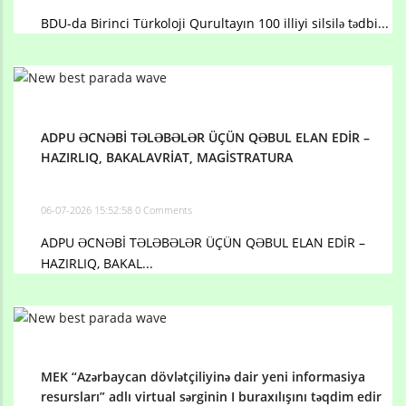
BDU-da Birinci Türkoloji Qurultayın 100 illiyi silsilə tədbi...
ADPU ƏCNƏBİ TƏLƏBƏLƏR ÜÇÜN QƏBUL ELAN EDİR –
HAZIRLIQ, BAKALAVRİAT, MAGİSTRATURA
06-07-2026 15:52:58
0 Comments
ADPU ƏCNƏBİ TƏLƏBƏLƏR ÜÇÜN QƏBUL ELAN EDİR –
HAZIRLIQ, BAKAL...
MEK “Azərbaycan dövlətçiliyinə dair yeni informasiya
resursları” adlı virtual sərginin I buraxılışını təqdim edir