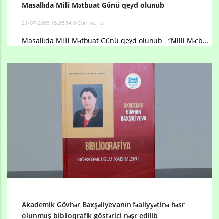
Masallıda Milli Mətbuat Günü qeyd olunub
21-07-2026 18:26:34
0 Comments
Masallıda Milli Mətbuat Günü qeyd olunub “Milli Mətb...
Akademik Gövhər Baxşəliyevanın fəaliyyətinə həsr
olunmuş biblioqrafik göstərici nəşr edilib