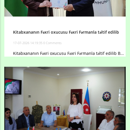
Kitabxananın Fəxri oxucusu Fəxri Fərmanla təltif edilib
17-07-2026 14:19:35
0 Comments
Kitabxananın Fəxri oxucusu Fəxri Fərmanla təltif edilib B...