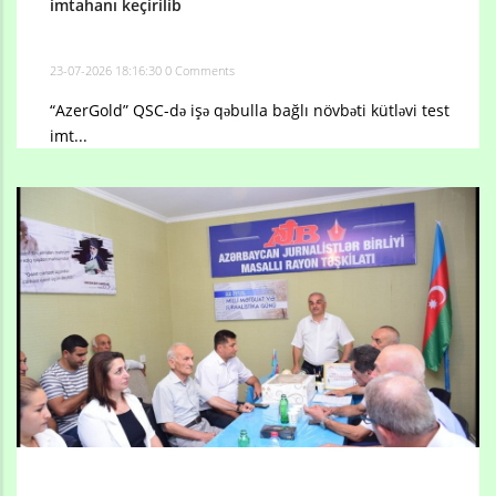
imtahanı keçirilib
23-07-2026 18:16:30
0 Comments
“AzerGold” QSC-də işə qəbulla bağlı növbəti kütləvi test
imt...