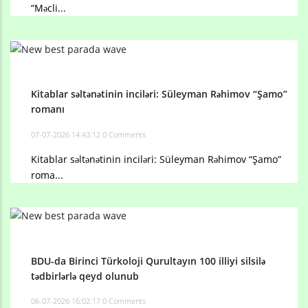
“Məcli...
Kitablar səltənətinin inciləri: Süleyman Rəhimov “Şamo”
romanı
07-07-2026 14:43:12
0 Comments
Kitablar səltənətinin inciləri: Süleyman Rəhimov “Şamo”
roma...
BDU-da Birinci Türkoloji Qurultayın 100 illiyi silsilə
tədbirlərlə qeyd olunub
06-07-2026 16:02:17
0 Comments