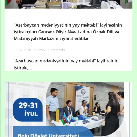
“Azərbaycan mədəniyyətinin yay məktəbi” layihəsinin
iştirakçıları Gəncədə Əlişir Nəvai adına Özbək Dili və
Mədəniyyəti Mərkəzini ziyarət ediblər
19-07-2026 13:05:56
0 Comments
“Azərbaycan mədəniyyətinin yay məktəbi” layihəsinin
iştirakç...