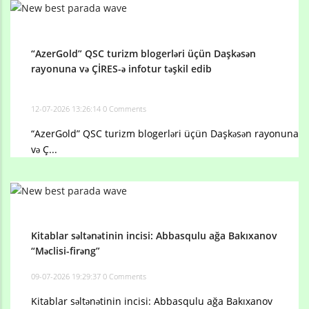
“AzerGold” QSC turizm blogerləri üçün Daşkəsən
rayonuna və ÇİRES-ə infotur təşkil edib
12-07-2026 13:26:14
0 Comments
“AzerGold” QSC turizm blogerləri üçün Daşkəsən rayonuna
və Ç...
Kitablar səltənətinin incisi: Abbasqulu ağa Bakıxanov
“Məclisi-firəng”
09-07-2026 19:29:37
0 Comments
Kitablar səltənətinin incisi: Abbasqulu ağa Bakıxanov