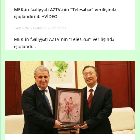
MEK-in fəaliyyəti AZTV-nin “Telesəhər” verilişində
işıqlandırılıb +VİDEO
14-07-2026 17:49:27
0 Comments
MEK-in fəaliyyəti AZTV-nin “Telesəhər” verilişində
işıqlandı...