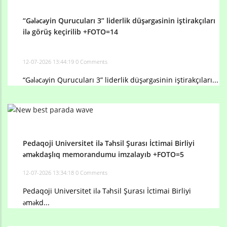
“Gələcəyin Qurucuları 3” liderlik düşərgəsinin iştirakçıları
ilə görüş keçirilib +FOTO=14
12-07-2026 13:44:19
0 Comments
“Gələcəyin Qurucuları 3” liderlik düşərgəsinin iştirakçıları...
Pedaqoji Universitet ilə Təhsil Şurası İctimai Birliyi
əməkdaşlıq memorandumu imzalayıb +FOTO=5
12-07-2026 13:34:18
0 Comments
Pedaqoji Universitet ilə Təhsil Şurası İctimai Birliyi
əməkd...