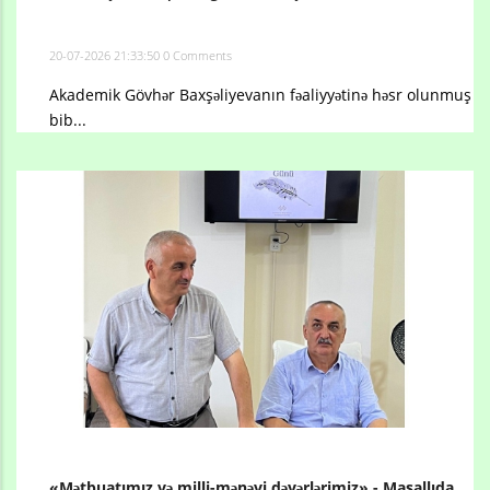
20-07-2026 21:33:50
0 Comments
Akademik Gövhər Baxşəliyevanın fəaliyyətinə həsr olunmuş
bib...
«Mətbuatımız və milli-mənəvi dəyərlərimiz» - Masallıda