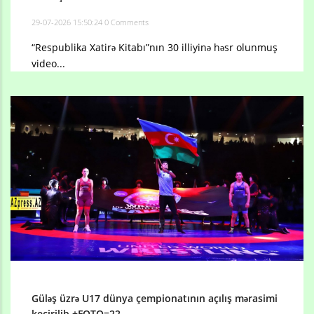
29-07-2026 15:50:24
0 Comments
“Respublika Xatirə Kitabı”nın 30 illiyinə həsr olunmuş
video...
Güləş üzrə U17 dünya çempionatının açılış mərasimi
keçirilib +FOTO=22