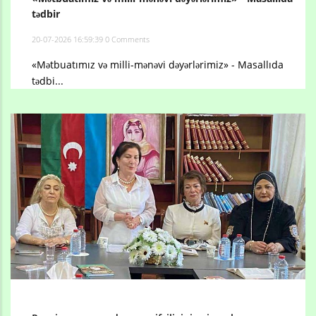
tədbir
20-07-2026 16:59:39
0 Comments
«Mətbuatımız və milli-mənəvi dəyərlərimiz» - Masallıda
tədbi...