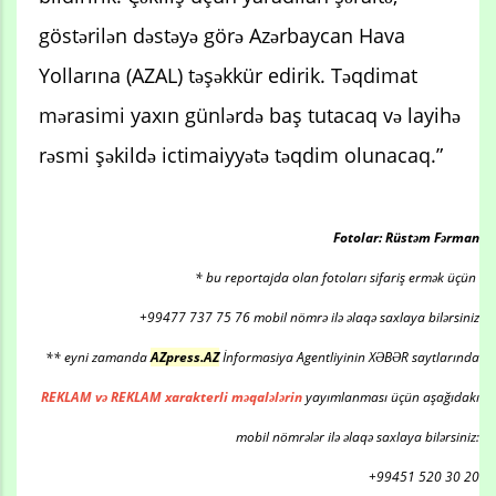
göstərilən dəstəyə görə Azərbaycan Hava
Yollarına (AZAL) təşəkkür edirik. Təqdimat
mərasimi yaxın günlərdə baş tutacaq və layihə
rəsmi şəkildə ictimaiyyətə təqdim olunacaq.”
Fotolar: Rüstəm Fərman
* bu reportajda olan fotoları sifariş ermək üçün
+99477 737 75 76 mobil nömrə ilə əlaqə saxlaya bilərsiniz
** eyni zamanda
AZpress.AZ
İnformasiya Agentliyinin XƏBƏR saytlarında
REKLAM və REKLAM xarakterli məqalələrin
yayımlanması üçün aşağıdakı
mobil nömrələr ilə əlaqə saxlaya bilərsiniz:
+99451 520 30 20