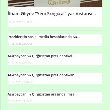
İlham Əliyev “Yeni Səngəçal” yarımstansi...
05-08-2026 13:38:21
Prezidentin sosial media hesablarında Nə...
01-08-2026 23:06:06
Azərbaycan və Qırğızıstan prezidentləri...
31-07-2026 23:34:05
Azərbaycan və Qırğızıstan prezidentlərin...
31-07-2026 22:40:10
Azərbaycan ilə Qırğızıstan arasında imza...
31-07-2026 21:05:21