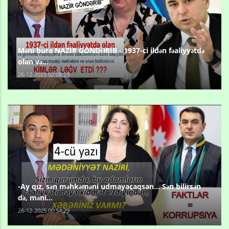
Məni bura NAZİR GÖNDƏRİB - 1937-ci ildən fəaliyyətdə
olan və...
26-12-2025 02:08:23
-Ay qız, sən məhkəməni udmayacaqsan... Sən bilirsən
də, məni...
26-12-2025 00:54:29