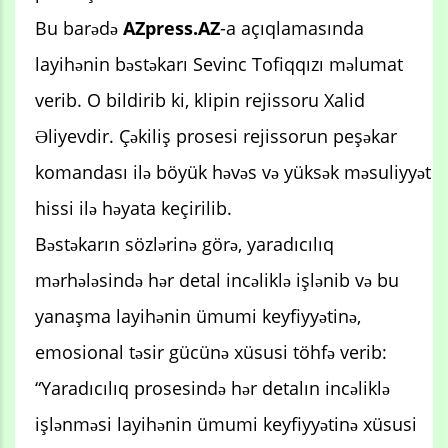
Bu barədə
AZpress.AZ
-a açıqlamasında
layihənin bəstəkarı Sevinc Tofiqqızı məlumat
verib. O bildirib ki, klipin rejissoru Xalid
Əliyevdir. Çəkiliş prosesi rejissorun peşəkar
komandası ilə böyük həvəs və yüksək məsuliyyət
hissi ilə həyata keçirilib.
Bəstəkarın sözlərinə görə, yaradıcılıq
mərhələsində hər detal incəliklə işlənib və bu
yanaşma layihənin ümumi keyfiyyətinə,
emosional təsir gücünə xüsusi töhfə verib:
“Yaradıcılıq prosesində hər detalın incəliklə
işlənməsi layihənin ümumi keyfiyyətinə xüsusi