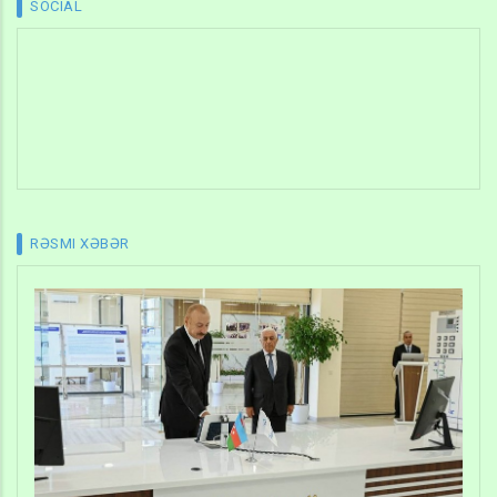
SOCIAL
RƏSMI XƏBƏR