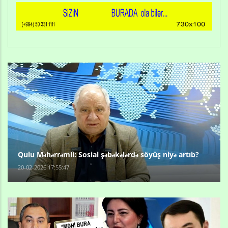
Qulu Məhərrəmli: Sosial şəbəkələrdə söyüş niyə artıb?
20-02-2026 17:55:47