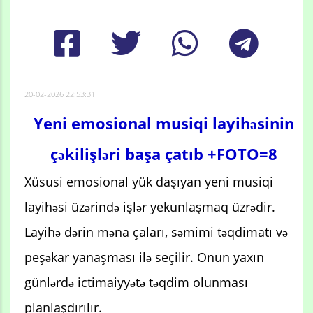
20-02-2026 22:53:31
Yeni emosional musiqi layihəsinin
çəkilişləri başa çatıb +FOTO=8
Xüsusi emosional yük daşıyan yeni musiqi
layihəsi üzərində işlər yekunlaşmaq üzrədir.
Layihə dərin məna çaları, səmimi təqdimatı və
peşəkar yanaşması ilə seçilir. Onun yaxın
günlərdə ictimaiyyətə təqdim olunması
planlaşdırılır.