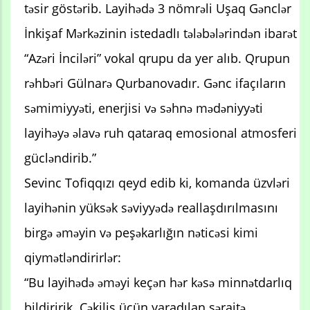
təsir göstərib. Layihədə 3 nömrəli Uşaq Gənclər
İnkişaf Mərkəzinin istedadlı tələbələrindən ibarət
“Azəri İnciləri” vokal qrupu da yer alıb. Qrupun
rəhbəri Gülnarə Qurbanovadır. Gənc ifaçıların
səmimiyyəti, enerjisi və səhnə mədəniyyəti
layihəyə əlavə ruh qataraq emosional atmosferi
gücləndirib.”
Sevinc Tofiqqızı qeyd edib ki, komanda üzvləri
layihənin yüksək səviyyədə reallaşdırılmasını
birgə əməyin və peşəkarlığın nəticəsi kimi
qiymətləndirirlər:
“Bu layihədə əməyi keçən hər kəsə minnətdarlıq
bildiririk. Çəkiliş üçün yaradılan şəraitə,