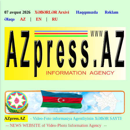
Skip
to
07 avqust 2026
XƏBƏRLƏR Arxivi
Haqqımızda
Reklam
main
|
|
Əlaqə
AZ
EN
RU
content
AZpress.AZ
- Video-Foto informasiya Agentliyinin XƏBƏR SAYTI
-- NEWS WEBSITE of Video-Photo Information Agency
--