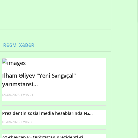
RƏSMI XƏBƏR
İlham Əliyev “Yeni Səngəçal”
yarımstansi...
05-08-2026 13:38:21
Prezidentin sosial media hesablarında Nə...
01-08-2026 23:06:06
Azərbaycan və Qırğızıstan prezidentləri...