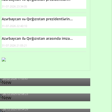
31-07-2026 23:34:05
Azərbaycan və Qırğızıstan prezidentlərin...
31-07-2026 22:40:10
Azərbaycan ilə Qırğızıstan arasında imza...
31-07-2026 21:05:21
Qulu Məhərrəmli: Sosial şəbəkələrdə söyüş niyə
artıb?
20-02-2026 17:55:47
Məni bura NAZİR GÖNDƏRİB - 1937-ci ildən
fəaliyyətdə olan və...
26-12-2025 02:08:23
-Ay qız, sən məhkəməni udmayacaqsan... Sən
bilirsən də, məni...
26-12-2025 00:54:29