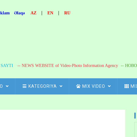
|
|
eklam
Əlaqə
AZ
EN
RU
R SAYTI
-- NEWS WEBSITE of Video-Photo Information Agency
-- НОВО
FO
KATEGORIYA
MIX VIDEO
MI