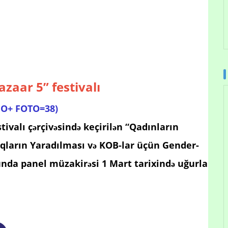
aar 5” festivalı
EO+ FOTO=38)
ivalı çərçivəsində keçirilən “Qadınların
uqların Yaradılması və KOB-lar üçün Gender-
nda panel müzakirəsi 1 Mart tarixində uğurla