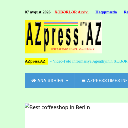
Skip
to
07 avqust 2026
XƏBƏRLƏR Arxivi
Haqqımızda
R
main
content
AZpress.AZ
- Video-Foto informasiya Agentliyinin XƏBƏ
MAIN
ANA SƏHİFƏ
AZPRESSTIMES.IN
NAVIGATION
Skip
to
Breadcrumb
main
content