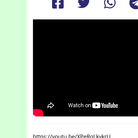
https://youtu.be/XPeRqLkykrU