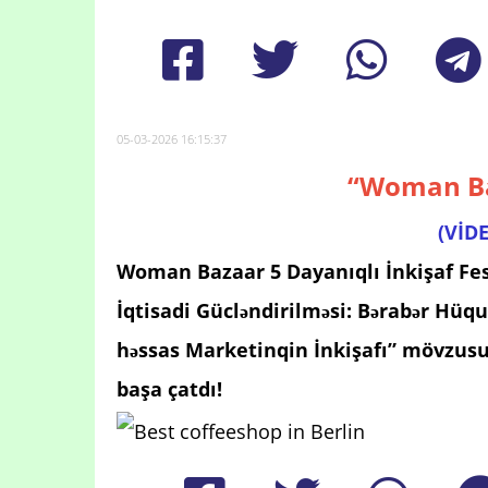
05-03-2026 16:15:37
“Woman Baz
(VİD
Woman Bazaar 5 Dayanıqlı İnkişaf Fest
İqtisadi Gücləndirilməsi: Bərabər Hüq
həssas Marketinqin İnkişafı” mövzusu
başa çatdı!