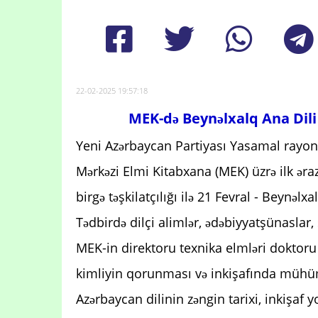
22-02-2025 19:57:18
MEK-də Beynəlxalq Ana Dili 
Yeni Azərbaycan Partiyası Yasamal rayon
Mərkəzi Elmi Kitabxana (MEK) üzrə ilk əra
birgə təşkilatçılığı ilə 21 Fevral - Beynəlx
Tədbirdə dilçi alimlər, ədəbiyyatşünaslar, 
MEK-in direktoru texnika elmləri doktoru
kimliyin qorunması və inkişafında mühüm
Azərbaycan dilinin zəngin tarixi, inkişaf 