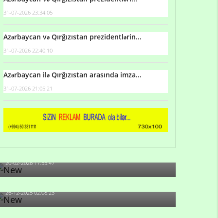
31-07-2026 23:34:05
Azərbaycan və Qırğızıstan prezidentlərin...
31-07-2026 22:40:10
Azərbaycan ilə Qırğızıstan arasında imza...
31-07-2026 21:05:21
Qulu Məhərrəmli: Sosial şəbəkələrdə söyüş niyə
artıb?
20-02-2026 17:55:47
Məni bura NAZİR GÖNDƏRİB - 1937-ci ildən
fəaliyyətdə olan və...
26-12-2025 02:08:23
-Ay qız, sən məhkəməni udmayacaqsan... Sən
bilirsən də, məni...