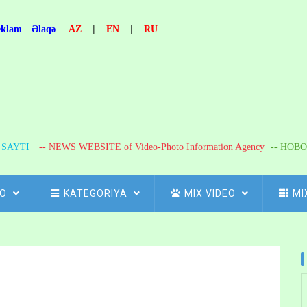
|
|
eklam
Əlaqə
AZ
EN
RU
R SAYTI
-- NEWS WEBSITE of Video-Photo Information Agency
-- НОВО
FO
KATEGORIYA
MIX VIDEO
MI