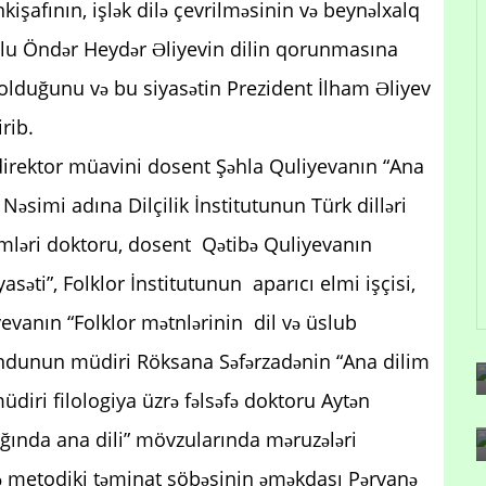
nkişafının, işlək dilə çevrilməsinin və beynəlxalq
lu Öndər Heydər Əliyevin dilin qorunmasına
olduğunu və bu siyasətin Prezident İlham Əliyev
rib.
direktor müavini dosent Şəhla Quliyevanın “Ana
əsimi adına Dilçilik İnstitutunun Türk dilləri
 elmləri doktoru, dosent Qətibə Quliyevanın
səti”, Folklor İnstitutunun aparıcı elmi işçisi,
yevanın “Folklor mətnlərinin dil və üslub
ondunun müdiri Röksana Səfərzadənin “Ana dilim
diri filologiya üzrə fəlsəfə doktoru Aytən
ığında ana dili” mövzularında məruzələri
 və metodiki təminat şöbəsinin əməkdaşı Pərvanə