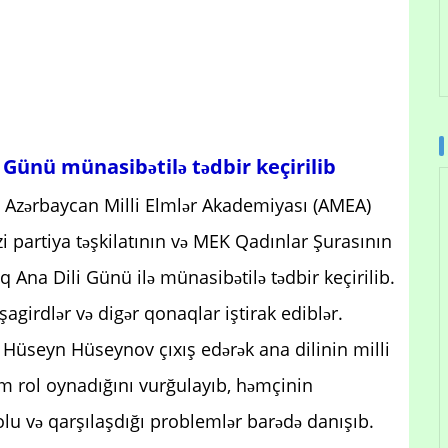
Günü münasibətilə tədbir keçirilib
 Azərbaycan Milli Elmlər Akademiyası (AMEA)
zi partiya təşkilatının və MEK Qadınlar Şurasının
alq Ana Dili Günü ilə münasibətilə tədbir keçirilib.
şagirdlər və digər qonaqlar iştirak ediblər.
 Hüseyn Hüseynov çıxış edərək ana dilinin milli
 rol oynadığını vurğulayıb, həmçinin
yolu və qarşılaşdığı problemlər barədə danışıb.