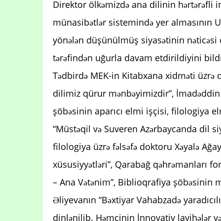
Direktor ölkəmizdə ana dilinin hərtərəfli i
münasibətlər sistemində yer almasının U
yönələn düşünülmüş siyasətinin nəticəsi 
tərəfindən uğurla davam etdirildiyini bildi
Tədbirdə MEK-in Kitabxana xidməti üzrə 
dilimiz qürur mənbəyimizdir”, İmadəddin N
şöbəsinin aparıcı elmi işçisi, filologiya
“Müstəqil və Suveren Azərbaycanda dil siya
filologiya üzrə fəlsəfə doktoru Xəyalə Ağa
xüsusiyyətləri”, Qarabağ qəhrəmanları f
– Ana Vətənim”, Biblioqrafiya şöbəsinin mü
Əliyevanın “Bəxtiyar Vahabzadə yaradıcıl
dinlənilib. Həmçinin İnnovativ layihələr