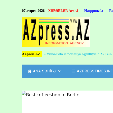
Skip
to
07 avqust 2026
XƏBƏRLƏR Arxivi
Haqqımızda
R
main
content
AZpress.AZ
- Video-Foto informasiya Agentliyinin XƏBƏ
MAIN
ANA SƏHİFƏ
AZPRESSTIMES.IN
NAVIGATION
Skip
to
Breadcrumb
main
content