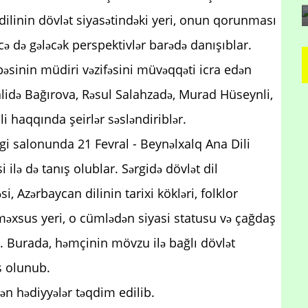
dilinin dövlət siyasətindəki yeri, onun qorunması
əcə də gələcək perspektivlər barədə danışıblar.
əsinin müdiri vəzifəsini müvəqqəti icra edən
lidə Bağırova, Rəsul Salahzadə, Murad Hüseynli,
i haqqında şeirlər səsləndiriblər.
rgi salonunda 21 Fevral - Beynəlxalq Ana Dili
i ilə də tanış olublar. Sərgidə dövlət dil
i, Azərbaycan dilinin tarixi kökləri, folklor
nəməxsus yeri, o cümlədən siyasi statusu və çağdaş
ib. Burada, həmçinin mövzu ilə bağlı dövlət
ş olunub.
ən hədiyyələr təqdim edilib.