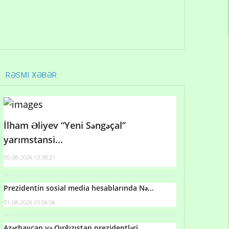
RƏSMI XƏBƏR
İlham Əliyev “Yeni Səngəçal”
yarımstansi...
05-08-2026 13:38:21
Prezidentin sosial media hesablarında Nə...
01-08-2026 23:06:06
Azərbaycan və Qırğızıstan prezidentləri...