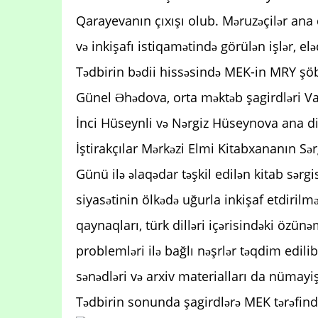
Qarayevanın çıxışı olub. Məruzəçilər ana 
və inkişafı istiqamətində görülən işlər, el
Tədbirin bədii hissəsində MEK-in MRY şöb
Günel Əhədova, orta məktəb şagirdləri Va
İnci Hüseynli və Nərgiz Hüseynova ana dil
İştirakçılar Mərkəzi Elmi Kitabxananın Sə
Günü ilə əlaqədar təşkil edilən kitab sərgis
siyasətinin ölkədə uğurla inkişaf etdirilməs
qaynaqları, türk dilləri içərisindəki özü
problemləri ilə bağlı nəşrlər təqdim edil
sənədləri və arxiv materialları da nümayi
Tədbirin sonunda şagirdlərə MEK tərəfind