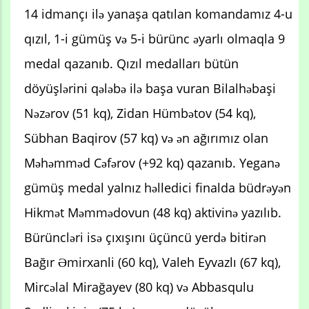
14 idmançı ilə yanaşa qatılan komandamız 4-u
qızıl, 1-i gümüş və 5-i bürünc əyarlı olmaqla 9
medal qazanıb. Qızıl medalları bütün
döyüşlərini qələbə ilə başa vuran Bilalhəbaşi
Nəzərov (51 kq), Zidan Hümbətov (54 kq),
Sübhan Baqirov (57 kq) və ən ağırımız olan
Məhəmməd Cəfərov (+92 kq) qazanıb. Yeganə
gümüş medal yalnız həlledici finalda büdrəyən
Hikmət Məmmədovun (48 kq) aktivinə yazılıb.
Bürüncləri isə çıxışını üçüncü yerdə bitirən
Bağır Əmirxanli (60 kq), Valeh Eyvazlı (67 kq),
Mircəlal Mirağayev (80 kq) və Abbasqulu