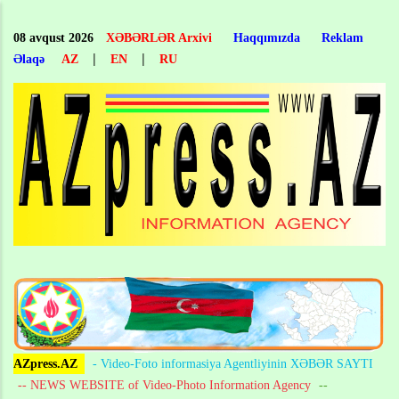
Skip
to
08 avqust 2026
XƏBƏRLƏR Arxivi
Haqqımızda
Reklam
main
|
|
Əlaqə
AZ
EN
RU
content
AZpress.AZ
- Video-Foto informasiya Agentliyinin XƏBƏR SAYTI
-- NEWS WEBSITE of Video-Photo Information Agency
--