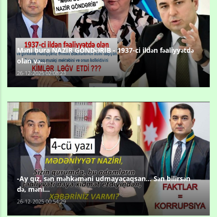
Məni bura NAZİR GÖNDƏRİB - 1937-ci ildən fəaliyyətdə
olan və...
26-12-2025 02:08:23
-Ay qız, sən məhkəməni udmayacaqsan... Sən bilirsən
də, məni...
26-12-2025 00:54:29