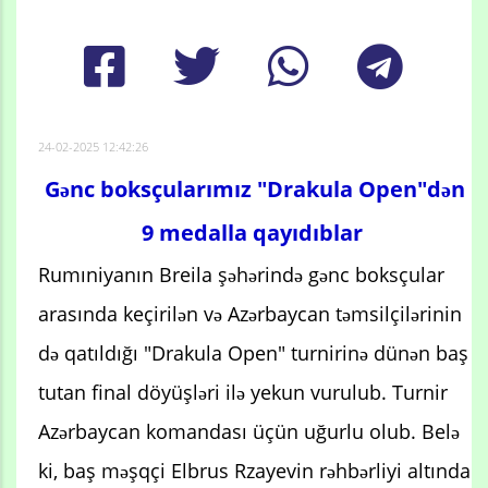
24-02-2025 12:42:26
Gənc boksçularımız "Drakula Open"dən
9 medalla qayıdıblar
Rumıniyanın Breila şəhərində gənc boksçular
arasında keçirilən və Azərbaycan təmsilçilərinin
də qatıldığı "Drakula Open" turnirinə dünən baş
tutan final döyüşləri ilə yekun vurulub. Turnir
Azərbaycan komandası üçün uğurlu olub. Belə
ki, baş məşqçi Elbrus Rzayevin rəhbərliyi altında