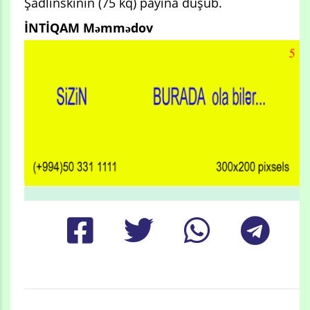
Şadlinskinin (75 kq) payına düşüb.
İNTİQAM Məmmədov