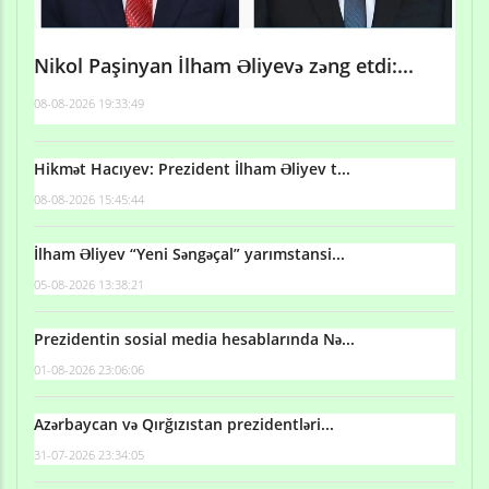
Nikol Paşinyan İlham Əliyevə zəng etdi:...
08-08-2026 19:33:49
Hikmət Hacıyev: Prezident İlham Əliyev t...
08-08-2026 15:45:44
İlham Əliyev “Yeni Səngəçal” yarımstansi...
05-08-2026 13:38:21
Prezidentin sosial media hesablarında Nə...
01-08-2026 23:06:06
Azərbaycan və Qırğızıstan prezidentləri...
31-07-2026 23:34:05