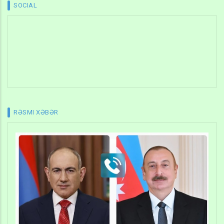
SOCIAL
RƏSMI XƏBƏR