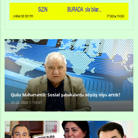
Qulu Məhərrəmli: Sosial şəbəkələrdə söyüş niyə artıb?
20-02-2026 17:55:47