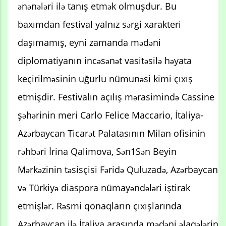
ənənələri ilə tanış etmək olmuşdur. Bu
baxımdan festival yalnız sərgi xarakteri
daşımamış, eyni zamanda mədəni
diplomatiyanın incəsənət vasitəsilə həyata
keçirilməsinin uğurlu nümunəsi kimi çıxış
etmişdir. Festivalın açılış mərasimində Cassine
şəhərinin meri Carlo Felice Maccario, İtaliya-
Azərbaycan Ticarət Palatasının Milan ofisinin
rəhbəri İrina Qalimova, Sən1Sən Beyin
Mərkəzinin təsisçisi Fəridə Quluzadə, Azərbaycan
və Türkiyə diaspora nümayəndələri iştirak
etmişlər. Rəsmi qonaqların çıxışlarında
Azərbaycan ilə İtaliya arasında mədəni əlaqələrin