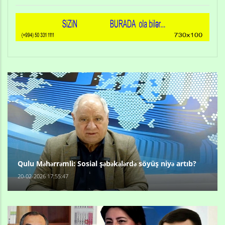
Qulu Məhərrəmli: Sosial şəbəkələrdə söyüş niyə artıb?
20-02-2026 17:55:47