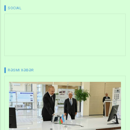
SOCIAL
RƏSMI XƏBƏR