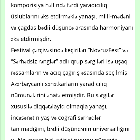
kompozisiya həllində fərdi yaradıcılıq
üslublarını əks etdirməklə yanaşı, milli-mədəni
və çağdaş bədii düşüncə arasında harmoniyanı
əks etdirmişdir.
Festival çərçivəsində keçirilən “NovruzFest” və
“Sərhədsiz rənglər” adlı qrup sərgiləri isə uşaq
rəssamların və açıq çağırış əsasında seçilmiş
Azərbaycanlı sənətkarların yaradıcılıq
nümunələrini əhatə etmişdir. Bu sərgilər
xüsusilə diqqətəlayiq olmaqla yanaşı,
incəsənətin yaş və coğrafi sərhədlər
tanımadığını, bədii düşüncənin universallığını