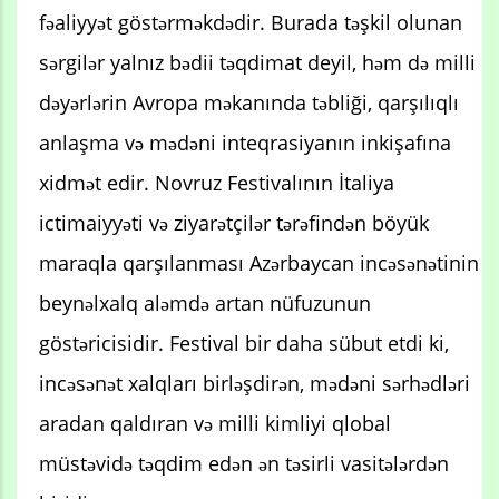
fəaliyyət göstərməkdədir. Burada təşkil olunan
sərgilər yalnız bədii təqdimat deyil, həm də milli
dəyərlərin Avropa məkanında təbliği, qarşılıqlı
anlaşma və mədəni inteqrasiyanın inkişafına
xidmət edir. Novruz Festivalının İtaliya
ictimaiyyəti və ziyarətçilər tərəfindən böyük
maraqla qarşılanması Azərbaycan incəsənətinin
beynəlxalq aləmdə artan nüfuzunun
göstəricisidir. Festival bir daha sübut etdi ki,
incəsənət xalqları birləşdirən, mədəni sərhədləri
aradan qaldıran və milli kimliyi qlobal
müstəvidə təqdim edən ən təsirli vasitələrdən