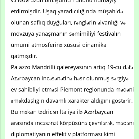
və Novruzun birləşdirici ruhunu nümayiş
etdirmişdir. Uşaq yaradıcılığında müşahidə
olunan saflıq duyğuları, rənglərin əlvanlığı və
mövzuya yanaşmanın səmimiliyi festivalın
ümumi atmosferinə xüsusi dinamika
qatmışdır.
Palazzo Mandrilli qalereyasının artıq 19-cu dəfə
Azərbaycan incəsənətinə həsr olunmuş sərgiyə
ev sahibliyi etməsi Piemont regionunda mədəni
əməkdaşlığın davamlı xarakter aldığını göstərir.
Bu məkan tədricən İtaliya ilə Azərbaycan
arasında incəsənət körpüsünə çevrilərək, mədəni
diplomatiyanın effektiv platforması kimi