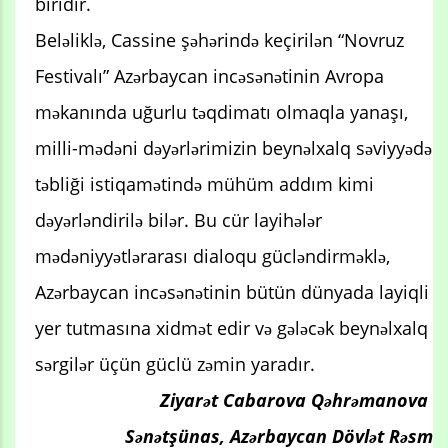
biridir.
Beləliklə, Cassine şəhərində keçirilən “Novruz
Festivalı” Azərbaycan incəsənətinin Avropa
məkanında uğurlu təqdimatı olmaqla yanaşı,
milli-mədəni dəyərlərimizin beynəlxalq səviyyədə
təbliği istiqamətində mühüm addım kimi
dəyərləndirilə bilər. Bu cür layihələr
mədəniyyətlərarası dialoqu gücləndirməklə,
Azərbaycan incəsənətinin bütün dünyada layiqli
yer tutmasına xidmət edir və gələcək beynəlxalq
sərgilər üçün güclü zəmin yaradır.
Ziyarət Cabarova Qəhrəmanova
Sənətşünas, Azərbaycan Dövlət Rəsm