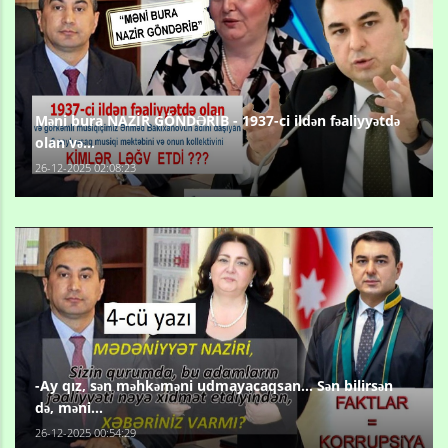
Məni bura NAZİR GÖNDƏRİB - 1937-ci ildən fəaliyyətdə
olan və...
26-12-2025 02:08:23
-Ay qız, sən məhkəməni udmayacaqsan... Sən bilirsən
də, məni...
26-12-2025 00:54:29