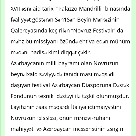
XVII əsrə aid tarixi “Palazzo Mandrilli” binasında
fəaliyyət göstərən Sən1Sən Beyin Mərkəzinin
Qalereyasında keçirilən “Novruz Festivalı” da
məhz bu missiyanı özündə ehtiva edən mühüm
mədəni hadisə kimi diqqət çəkir.
Azərbaycanın milli bayramı olan Novruzun
beynəlxalq səviyyədə tanıdılması məqsədi
daşıyan festival Azərbaycan Diasporuna Dəstək
Fondunun texniki dəstəyi ilə təşkil olunmuşdur.
Layihənin əsas məqsədi İtaliya ictimaiyyətini
Novruzun fəlsəfəsi, onun mənəvi-ruhani
mahiyyəti və Azərbaycan incəsənətinin zəngin