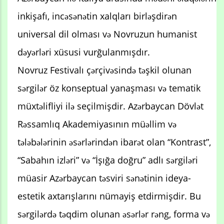
inkişafı, incəsənətin xalqları birləşdirən
universal dil olması və Novruzun humanist
dəyərləri xüsusi vurğulanmışdır.
Novruz Festivalı çərçivəsində təşkil olunan
sərgilər öz konseptual yanaşması və tematik
müxtəlifliyi ilə seçilmişdir. Azərbaycan Dövlət
Rəssamlıq Akademiyasının müəllim və
tələbələrinin əsərlərindən ibarət olan “Kontrast”,
“Sabahın izləri” və “İşığa doğru” adlı sərgiləri
müasir Azərbaycan təsviri sənətinin ideya-
estetik axtarışlarını nümayiş etdirmişdir. Bu
sərgilərdə təqdim olunan əsərlər rəng, forma və