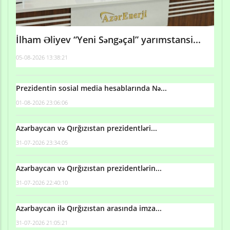
İlham Əliyev “Yeni Səngəçal” yarımstansi...
05-08-2026 13:38:21
Prezidentin sosial media hesablarında Nə...
01-08-2026 23:06:06
Azərbaycan və Qırğızıstan prezidentləri...
31-07-2026 23:34:05
Azərbaycan və Qırğızıstan prezidentlərin...
31-07-2026 22:40:10
Azərbaycan ilə Qırğızıstan arasında imza...
31-07-2026 21:05:21