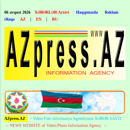
Skip
to
06 avqust 2026
XƏBƏRLƏR Arxivi
Haqqımızda
Reklam
main
|
|
Əlaqə
AZ
EN
RU
content
AZpress.AZ
- Video-Foto informasiya Agentliyinin XƏBƏR SAYTI
-- NEWS WEBSITE of Video-Photo Information Agency
--