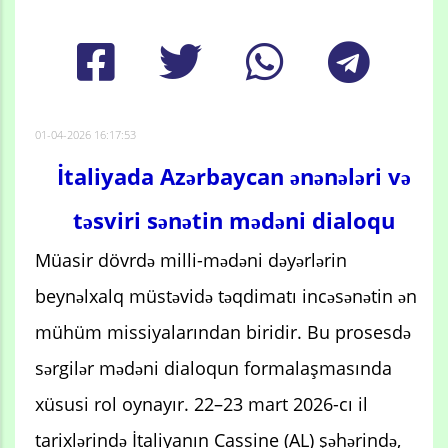
01-04-2026 16:17:53
İtaliyada Azərbaycan ənənələri və
təsviri sənətin mədəni dialoqu
Müasir dövrdə milli-mədəni dəyərlərin
beynəlxalq müstəvidə təqdimatı incəsənətin ən
mühüm missiyalarından biridir. Bu prosesdə
sərgilər mədəni dialoqun formalaşmasında
xüsusi rol oynayır. 22–23 mart 2026-cı il
tarixlərində İtaliyanın Cassine (AL) şəhərində,