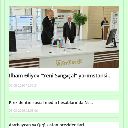
İlham Əliyev “Yeni Səngəçal” yarımstansi...
05-08-2026 13:38:21
Prezidentin sosial media hesablarında Nə...
01-08-2026 23:06:06
Azərbaycan və Qırğızıstan prezidentləri...