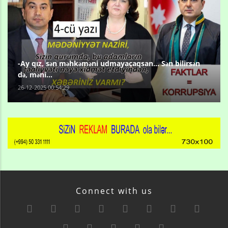
-Ay qız, sən məhkəməni udmayacaqsan... Sən bilirsən
də, məni...
26-12-2025 00:54:29
Connect with us