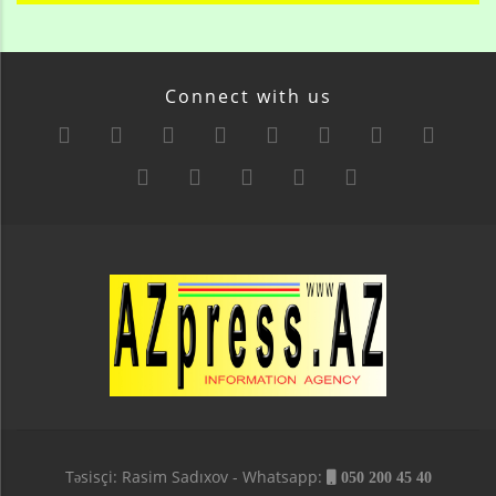
Connect with us
Təsisçi: Rasim Sadıxov - Whatsapp:
050 200 45 40