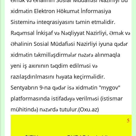
Əmək və Əhalinin Sosial Müdafiəsi Nazirliyi bu
xidmətin Elektron Hökumət İnformasiya
Sisteminə inteqrasiyasını təmin etməlidir.
Rəqəmsal İnkişaf və Nəqliyyat Nazirliyi, Əmək və
Əhalinin Sosial Müdafiəsi Nazirliyi iyuna qədər
xidmətin təkmilləşdirmələr nəzərə alınmaqla
yeni iş axınının təqdim edilməsi və
razılaşdırılmasını həyata keçirməlidir.
Sentyabrın 9-na qədər isə xidmətin "mygov"
platformasında istifadəyə verilməsi (istismar
mühitində) nəzərdə tutulur.(Oxu.az)