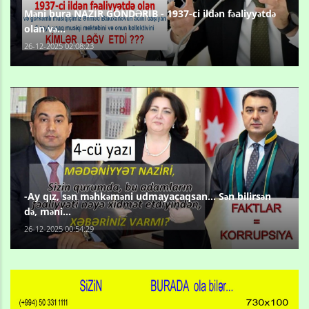
Məni bura NAZİR GÖNDƏRİB - 1937-ci ildən fəaliyyətdə
olan və...
26-12-2025 02:08:23
-Ay qız, sən məhkəməni udmayacaqsan... Sən bilirsən
də, məni...
26-12-2025 00:54:29