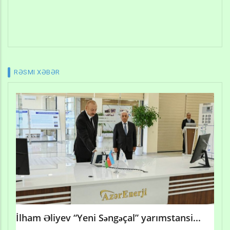
RƏSMI XƏBƏR
İlham Əliyev “Yeni Səngəçal” yarımstansi...