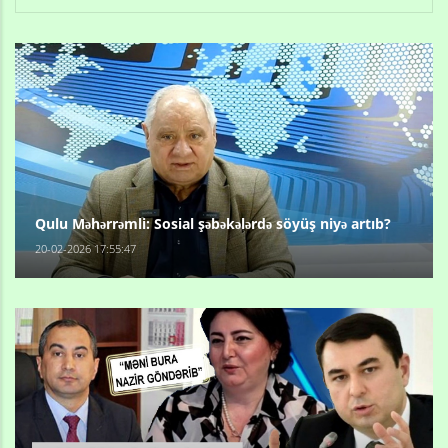
Qulu Məhərrəmli: Sosial şəbəkələrdə söyüş niyə artıb?
20-02-2026 17:55:47