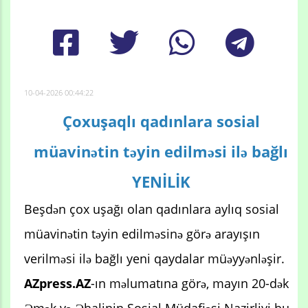
10-04-2026 00:44:22
Çoxuşaqlı qadınlara sosial
müavinətin təyin edilməsi ilə bağlı
YENİLİK
Beşdən çox uşağı olan qadınlara aylıq sosial
müavinətin təyin edilməsinə görə arayışın
verilməsi ilə bağlı yeni qaydalar müəyyənləşir.
AZpress.AZ
-ın məlumatına görə, mayın 20-dək