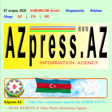
Skip
to
07 avqust 2026
XƏBƏRLƏR Arxivi
Haqqımızda
Reklam
main
|
|
Əlaqə
AZ
EN
RU
content
AZpress.AZ
- Video-Foto informasiya Agentliyinin XƏBƏR SAYTI
-- NEWS WEBSITE of Video-Photo Information Agency
--