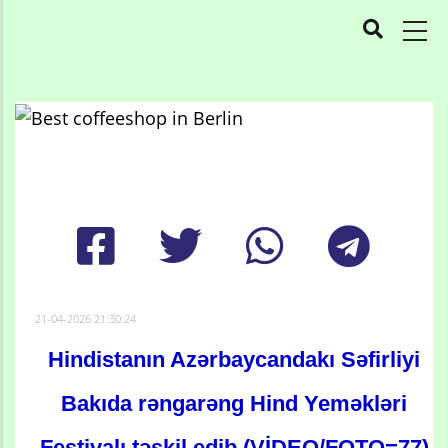
MAIN
NAVIGATION
Skip
to
Breadcrumb
main
content
21-04-2026 21:30:24
Hindistanın Azərbaycandakı Səfirliyi
Bakıda rəngarəng Hind Yeməkləri
Festivalı təşkil edib (VİDEO/FOTO=77)