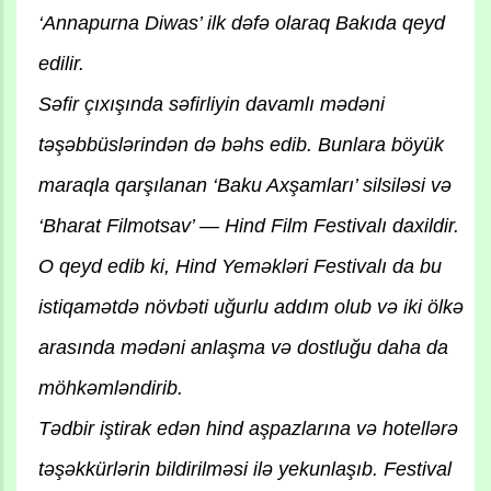
‘Annapurna Diwas’ ilk dəfə olaraq Bakıda qeyd
edilir.
Səfir çıxışında səfirliyin davamlı mədəni
təşəbbüslərindən də bəhs edib. Bunlara böyük
maraqla qarşılanan ‘Baku Axşamları’ silsiləsi və
‘Bharat Filmotsav’ — Hind Film Festivalı daxildir.
O qeyd edib ki, Hind Yeməkləri Festivalı da bu
istiqamətdə növbəti uğurlu addım olub və iki ölkə
arasında mədəni anlaşma və dostluğu daha da
möhkəmləndirib.
Tədbir iştirak edən hind aşpazlarına və hotellərə
təşəkkürlərin bildirilməsi ilə yekunlaşıb. Festival