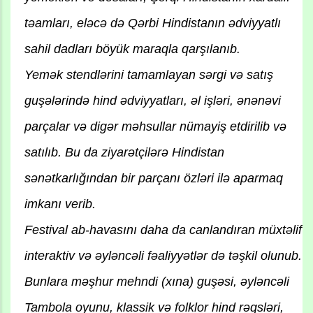
təamları, eləcə də Qərbi Hindistanın ədviyyatlı
sahil dadları böyük maraqla qarşılanıb.
Yemək stendlərini tamamlayan sərgi və satış
guşələrində hind ədviyyatları, əl işləri, ənənəvi
parçalar və digər məhsullar nümayiş etdirilib və
satılıb. Bu da ziyarətçilərə Hindistan
sənətkarlığından bir parçanı özləri ilə aparmaq
imkanı verib.
Festival ab-havasını daha da canlandıran müxtəlif
interaktiv və əyləncəli fəaliyyətlər də təşkil olunub.
Bunlara məşhur mehndi (xına) guşəsi, əyləncəli
Tambola oyunu, klassik və folklor hind rəqsləri,