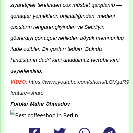
ziyarətçilər tərəfindən çox müsbət qarşılanıb —
qonaqlar yeməklərin orijinallığından, mədəni
çıxışların rəngarəngliyindən və Səfirliyin
göstərdiyi qonaqpərvərlikdən böyük məmnunluq
ifadə ediblər. Bir çoxları tədbiri “Bakıda
Hindistanın dadı” kimi unudulmaz təcrübə kimi
dəyərləndirib.
VİDEO:
https://www.youtube.com/shorts/LGVgdR9
feature=share
Fotolar Mahir Əhmədov