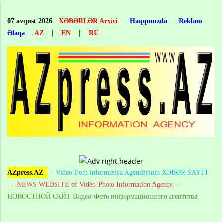
Skip
to
07 avqust 2026
XƏBƏRLƏR Arxivi
Haqqımızda
Reklam
main
|
|
Əlaqə
AZ
EN
RU
content
AZpress.AZ
- Video-Foto informasiya Agentliyinin XƏBƏR SAYTI
-- NEWS WEBSITE of Video-Photo Information Agency
--
НОВОСТНОЙ САЙТ Видео-Фото информационного агентства