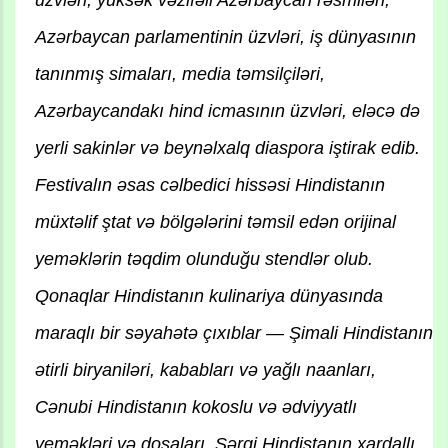
üzvləri, yüksək vəzifəli Azərbaycan rəsmiləri,
Azərbaycan parlamentinin üzvləri, iş dünyasının
tanınmış simaları, media təmsilçiləri,
Azərbaycandakı hind icmasının üzvləri, eləcə də
yerli sakinlər və beynəlxalq diaspora iştirak edib.
Festivalın əsas cəlbedici hissəsi Hindistanın
müxtəlif ştat və bölgələrini təmsil edən orijinal
yeməklərin təqdim olunduğu stendlər olub.
Qonaqlar Hindistanın kulinariya dünyasında
maraqlı bir səyahətə çıxıblar — Şimali Hindistanın
ətirli biryaniləri, kababları və yağlı naanları,
Cənubi Hindistanın kokoslu və ədviyyatlı
yeməkləri və dosaları, Şərqi Hindistanın xardallı