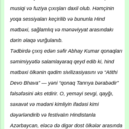
musiqi və fuziya çıxışları daxil olub. Həmçinin
yoqa sessiyaları keçirilib və bununla Hind
mətbəxi, sağlamlıq və mənəviyyat arasındakı
dərin əlaqə vurğulanıb.
Tədbirdə çıxış edən səfir Abhay Kumar qonaqları
səmimiyyətlə salamlayaraq qeyd edib ki, hind
mətbəxi ölkənin qədim sivilizasiyasını və “Atithi
Devo Bhava” — yəni “qonaq Tanrıya bərabədir”
fəlsəfəsini əks etdirir. O, yeməyi sevgi, qayğı,
səxavət və mədəni kimliyin ifadəsi kimi
dəyərləndirib və festivalın Hindistanla
Azərbaycan, eləcə də digər dost ölkələr arasında