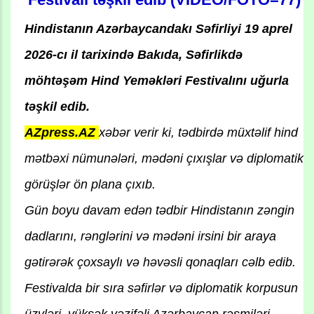
Hindistanın Azərbaycandakı Səfirliyi 19 aprel
2026-cı il tarixində Bakıda, Səfirlikdə
möhtəşəm Hind Yeməkləri Festivalını uğurla
təşkil edib.
AZpress.AZ
xəbər verir ki, tədbirdə müxtəlif hind
mətbəxi nümunələri, mədəni çıxışlar və diplomatik
görüşlər ön plana çıxıb.
Gün boyu davam edən tədbir Hindistanın zəngin
dadlarını, rənglərini və mədəni irsini bir araya
gətirərək çoxsaylı və həvəsli qonaqları cəlb edib.
Festivalda bir sıra səfirlər və diplomatik korpusun