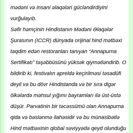
mədəni və insani əlaqələri gücləndirdiyini
vurğulayıb.
Səfir həmçinin Hindistanın Mədəni Əlaqələr
Şurasının (ICCR) dünyada orijinal hind mətbəxi
təqdim edən restoranları tanıyan “Annapurna
Sertifikatı” təşəbbüsünü yüksək qiymətləndirib. O
bildirib ki, festivalın apreldə keçirilməsi təsadüfi
deyil və bu dövr Hindistanda və bir sıra digər
ölkələrdə məhsul yığımı bayramları ilə üst-üstə
düşür. Parvatinin bir təcəssümü olan Annapurna
qida və bəslənmə ilahəsidir və bu münasibətlə
Hind mətbəxinin qlobal səviyyədə qeyd olunduğu