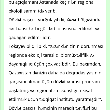
bu açıqlamanı Astanada keçirilən regional
ekoloji sammitdə verib.
Dövlət başçısı vurğulayıb ki, Xəzər bölgəsində
hər hansı hərbi güc tətbiqi istisna edilməli və
qadağan edilməlidir.
Tokayev bildirib ki, "Xəzər dənizinin qorunması
regionda ekoloji tarazlıq, biomüxtəliflik və
dayanıqlılıq üçün çox vacibdir. Bu baxımdan,
Qazaxıstan dənizin daha da deqradasiyasının
qarşısını almaq üçün dövlətlərarası proqram
başlatmış və regional əməkdaşlığı inkişaf
etdirmək üçün tədqiqat institutu yaratmışdır".
Dövlət başçısı həmçinin maraqlı tərəfləri bu