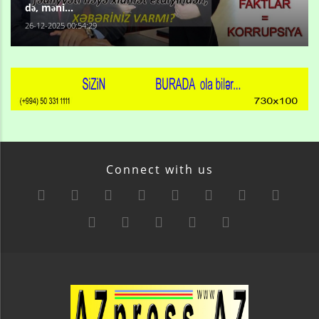
də, məni...
26-12-2025 00:54:29
Connect with us