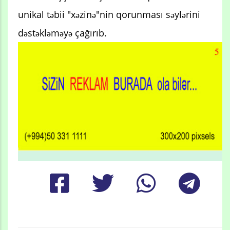
unikal təbii "xəzinə"nin qorunması səylərini
dəstəkləməyə çağırıb.