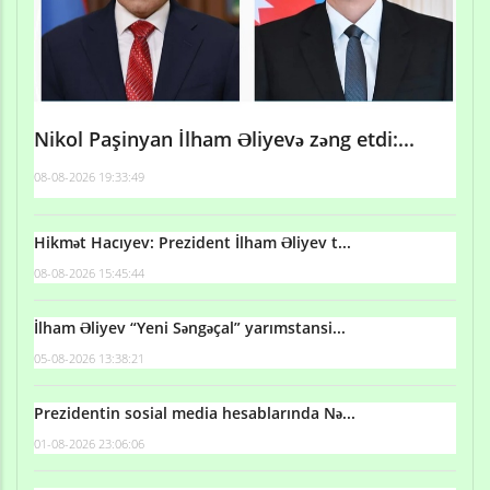
Nikol Paşinyan İlham Əliyevə zəng etdi:...
08-08-2026 19:33:49
Hikmət Hacıyev: Prezident İlham Əliyev t...
08-08-2026 15:45:44
İlham Əliyev “Yeni Səngəçal” yarımstansi...
05-08-2026 13:38:21
Prezidentin sosial media hesablarında Nə...
01-08-2026 23:06:06