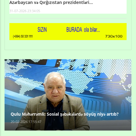
Azərbaycan və Qırğızıstan prezidentləri...
31-07-2026 23:34:05
Qulu Məhərrəmli: Sosial şəbəkələrdə söyüş niyə artıb?
20-02-2026 17:55:47