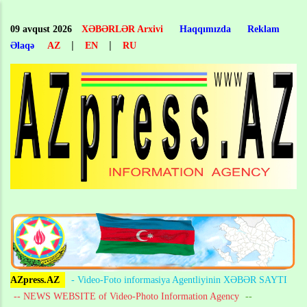
Skip
to
09 avqust 2026
XƏBƏRLƏR Arxivi
Haqqımızda
Reklam
main
|
|
Əlaqə
AZ
EN
RU
content
AZpress.AZ
- Video-Foto informasiya Agentliyinin XƏBƏR SAYTI
-- NEWS WEBSITE of Video-Photo Information Agency
--