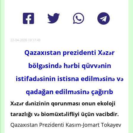
22-04-2026 19:17:49
Qazaxıstan prezidenti Xəzər
bölgəsində hərbi qüvvənin
istifadəsinin istisna edilməsinə və
qadağan edilməsinə
çağırıb
Xəzər dənizinin qorunması onun ekoloji
tarazlığı və biomüxtəlifliyi üçün vacibdir.
Qazaxıstan Prezidenti Kasım-Jomart Tokayev