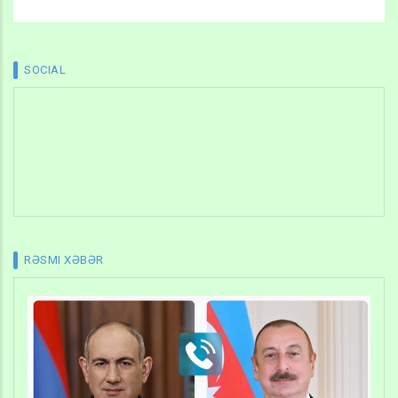
SOCIAL
RƏSMI XƏBƏR