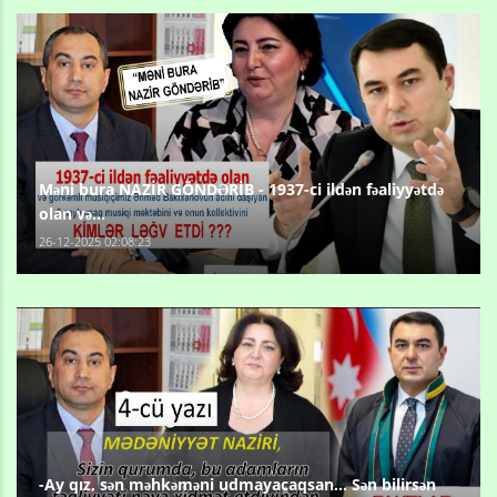
Məni bura NAZİR GÖNDƏRİB - 1937-ci ildən fəaliyyətdə
olan və...
26-12-2025 02:08:23
-Ay qız, sən məhkəməni udmayacaqsan... Sən bilirsən