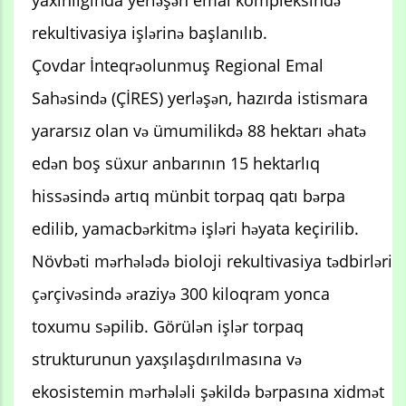
yaxınlığında yerləşən emal kompleksində
rekultivasiya işlərinə başlanılıb.
Çovdar İnteqrəolunmuş Regional Emal
Sahəsində (ÇİRES) yerləşən, hazırda istismara
yararsız olan və ümumilikdə 88 hektarı əhatə
edən boş süxur anbarının 15 hektarlıq
hissəsində artıq münbit torpaq qatı bərpa
edilib, yamacbərkitmə işləri həyata keçirilib.
Növbəti mərhələdə bioloji rekultivasiya tədbirləri
çərçivəsində əraziyə 300 kiloqram yonca
toxumu səpilib. Görülən işlər torpaq
strukturunun yaxşılaşdırılmasına və
ekosistemin mərhələli şəkildə bərpasına xidmət