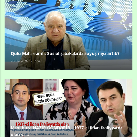
Qulu Məhərrəmli: Sosial şəbəkələrdə söyüş niyə artıb?
20-02-2026 17:55:47
Məni bura NAZİR GÖNDƏRİB - 1937-ci ildən fəaliyyətdə
olan və...