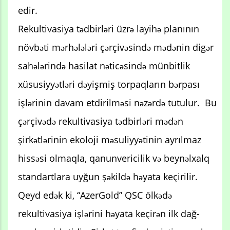
edir.
Rekultivasiya tədbirləri üzrə layihə planının
növbəti mərhələləri çərçivəsində mədənin digər
sahələrində hasilat nəticəsində münbitlik
xüsusiyyətləri dəyişmiş torpaqların bərpası
işlərinin davam etdirilməsi nəzərdə tutulur. Bu
çərçivədə rekultivasiya tədbirləri mədən
şirkətlərinin ekoloji məsuliyyətinin ayrılmaz
hissəsi olmaqla, qanunvericilik və beynəlxalq
standartlara uyğun şəkildə həyata keçirilir.
Qeyd edək ki, “AzerGold” QSC ölkədə
rekultivasiya işlərini həyata keçirən ilk dağ-