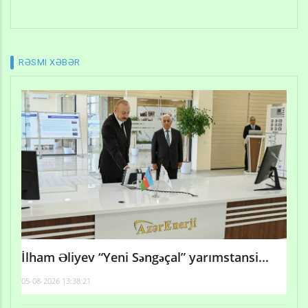
RƏSMI XƏBƏR
İlham Əliyev “Yeni Səngəçal” yarımstansi...
05-08-2026 13:38:21