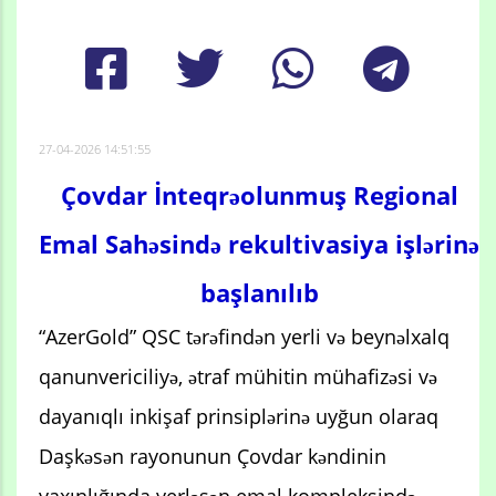
27-04-2026 14:51:55
Çovdar İnteqrəolunmuş Regional
Emal Sahəsində rekultivasiya işlərinə
başlanılıb
“AzerGold” QSC tərəfindən yerli və beynəlxalq
qanunvericiliyə, ətraf mühitin mühafizəsi və
dayanıqlı inkişaf prinsiplərinə uyğun olaraq
Daşkəsən rayonunun Çovdar kəndinin