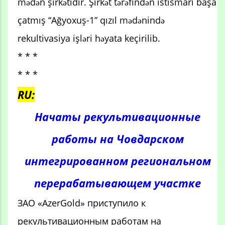
mədən şirkətidir. Şirkət tərəfindən istismarı başa
çatmış “Ağyoxuş-1” qızıl mədənində
rekultivasiya işləri həyata keçirilib.
* * *
* * *
RU:
Начаты рекультивационные
работы на Човдарском
интегрированном региональном
перерабатывающем участке
ЗАО «AzerGold» приступило к
рекультивационным работам на