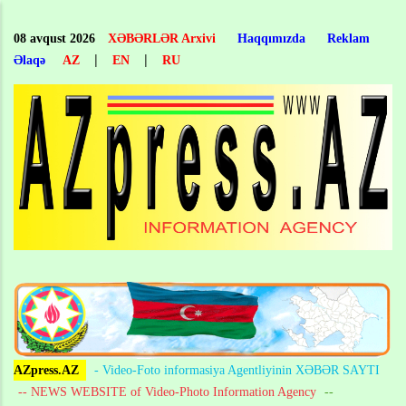
Skip
to
08 avqust 2026
XƏBƏRLƏR Arxivi
Haqqımızda
Reklam
main
|
|
Əlaqə
AZ
EN
RU
content
AZpress.AZ
- Video-Foto informasiya Agentliyinin XƏBƏR SAYTI
-- NEWS WEBSITE of Video-Photo Information Agency
--