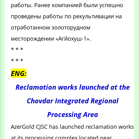
работы. Ранее компанией были успешно
проведены работы по рекультивации на
отработанном золоторудном
месторождении «Агйохуш-1».
* * *
* * *
ENG:
Reclamation works launched at the
Chovdar Integrated Regional
Processing Area
AzerGold CJSC has launched reclamation works
at its processing complex located near