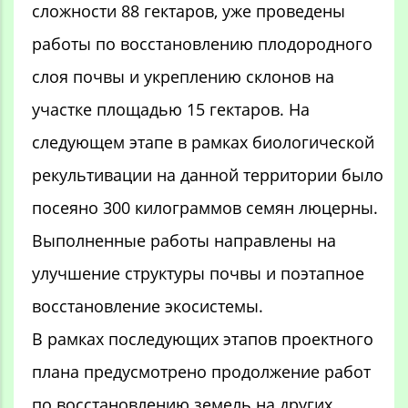
сложности 88 гектаров, уже проведены
работы по восстановлению плодородного
слоя почвы и укреплению склонов на
участке площадью 15 гектаров. На
следующем этапе в рамках биологической
рекультивации на данной территории было
посеяно 300 килограммов семян люцерны.
Выполненные работы направлены на
улучшение структуры почвы и поэтапное
восстановление экосистемы.
В рамках последующих этапов проектного
плана предусмотрено продолжение работ
по восстановлению земель на других