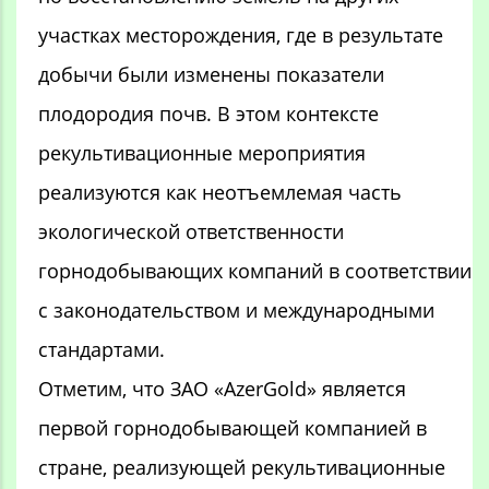
участках месторождения, где в результате
добычи были изменены показатели
плодородия почв. В этом контексте
рекультивационные мероприятия
реализуются как неотъемлемая часть
экологической ответственности
горнодобывающих компаний в соответствии
с законодательством и международными
стандартами.
Отметим, что ЗАО «AzerGold» является
первой горнодобывающей компанией в
стране, реализующей рекультивационные