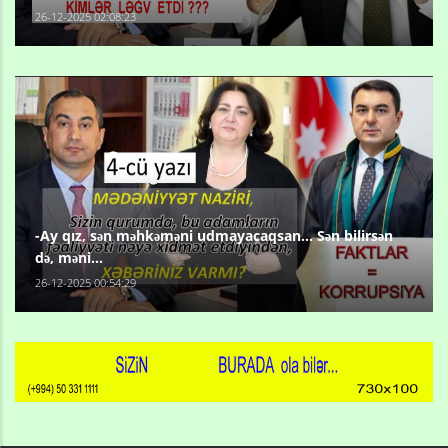
26-12-2025 02:08:23
-Ay qız, sən məhkəməni udmayacaqsan... Sən bilirsən
də, məni...
26-12-2025 00:54:29