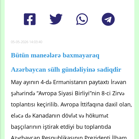
05-05-2026 14:03:40
Bütün maneələrə baxmayaraq
Azərbaycan sülh gündəliyinə sadiqdir
May ayının 4-də Ermənistanın paytaxtı İrəvan
şəhərində “Avropa Siyasi Birliyi”nin 8-ci Zirvə
toplantısı keçirilib. Avropa İttifaqına daxil olan,
eləcə də Kanadanın dövlət və hökumət
başçılarının iştirak etdiyi bu toplantıda
Azərbaycan Respublikasının Prezidenti İlham