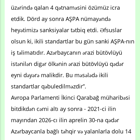
üzərində qalan 4 qətnaməsini özümüz icra
etdik. Dörd ay sonra AŞPA nümayəndə
heyətimizə sanksiyalar tətbiq etdi. Əfsuslar
olsun ki, ikili standartlar bu gün sanki AŞPA-nın
iş təlimatıdır. Azərbaycanın ərazi bütövlüyü
istənilən digər ölkənin ərazi bütövlüyü qədər
eyni dəyərə malikdir. Bu məsələdə ikili
standartlar qəbuledilməzdir”.
Avropa Parlamenti İkinci Qarabağ müharibəsi
bitdikdən cəmi altı ay sonra - 2021-ci ilin
mayından 2026-cı ilin aprelin 30-na qədər
Azərbaycanla bağlı təhqir və yalanlarla dolu 14