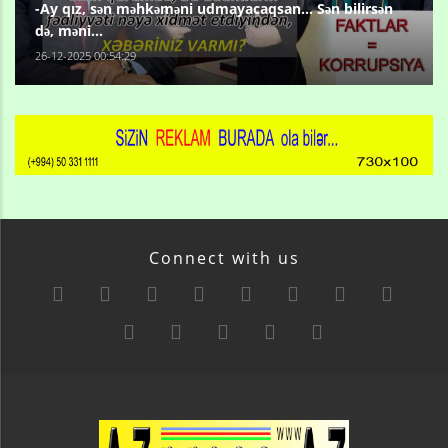
-Ay qız, sən məhkəməni udmayacaqsan... Sən bilirsən
də, məni...
26-12-2025 00:54:29
Connect with us