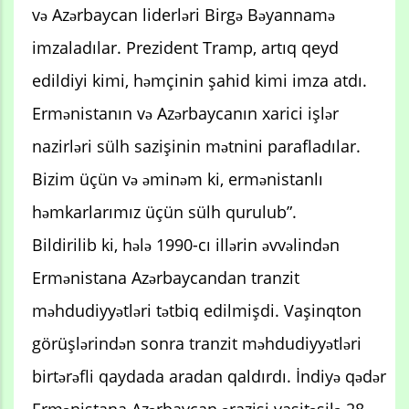
və Azərbaycan liderləri Birgə Bəyannamə
imzaladılar. Prezident Tramp, artıq qeyd
edildiyi kimi, həmçinin şahid kimi imza atdı.
Ermənistanın və Azərbaycanın xarici işlər
nazirləri sülh sazişinin mətnini parafladılar.
Bizim üçün və əminəm ki, ermənistanlı
həmkarlarımız üçün sülh qurulub”.
Bildirilib ki, hələ 1990-cı illərin əvvəlindən
Ermənistana Azərbaycandan tranzit
məhdudiyyətləri tətbiq edilmişdi. Vaşinqton
görüşlərindən sonra tranzit məhdudiyyətləri
birtərəfli qaydada aradan qaldırdı. İndiyə qədər