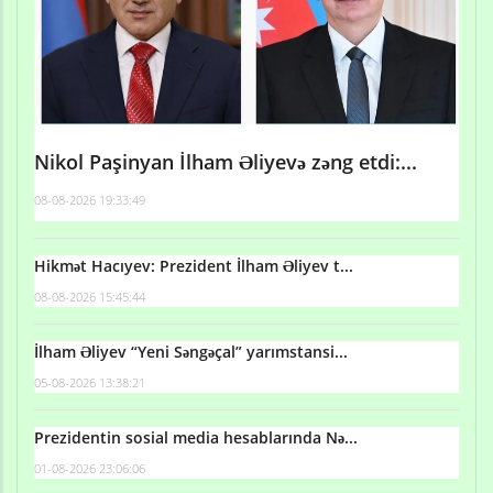
Nikol Paşinyan İlham Əliyevə zəng etdi:...
08-08-2026 19:33:49
Hikmət Hacıyev: Prezident İlham Əliyev t...
08-08-2026 15:45:44
İlham Əliyev “Yeni Səngəçal” yarımstansi...
05-08-2026 13:38:21
Prezidentin sosial media hesablarında Nə...
01-08-2026 23:06:06