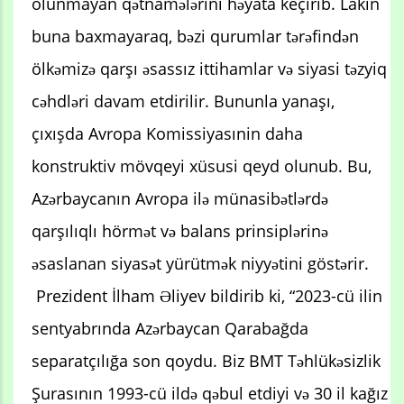
olunmayan qətnamələrini həyata keçirib. Lakin
buna baxmayaraq, bəzi qurumlar tərəfindən
ölkəmizə qarşı əsassız ittihamlar və siyasi təzyiq
cəhdləri davam etdirilir. Bununla yanaşı,
çıxışda Avropa Komissiyasınin daha
konstruktiv mövqeyi xüsusi qeyd olunub. Bu,
Azərbaycanın Avropa ilə münasibətlərdə
qarşılıqlı hörmət və balans prinsiplərinə
əsaslanan siyasət yürütmək niyyətini göstərir.
Prezident İlham Əliyev bildirib ki, “2023-cü ilin
sentyabrında Azərbaycan Qarabağda
separatçılığa son qoydu. Biz BMT Təhlükəsizlik
Şurasının 1993-cü ildə qəbul etdiyi və 30 il kağız