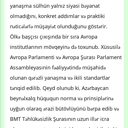
yanaşma sülhün yalnız siyasi bəyanat
olmadığını, konkret addımlar və praktiki
nəticələrlə müşayiət olunduğunu göstərir.
Ölkə başçısı çıxışında bir sıra Avropa
institutlarının mövqeyinə də toxunub. Xüsusilə
Avropa Parlamenti və Avropa Şurası Parlament
Assambleyasınin fəaliyyətində müşahidə
olunan qərəzli yanaşma və ikili standartlar
tənqid edilib. Qeyd olunub ki, Azərbaycan
beynəlxalq hüququn norma və prinsiplərinə
uyğun olaraq ərazi bütövlüyünü bərpa edib və
BMT Təhlükəsizlik Şurasının uzun illər icra