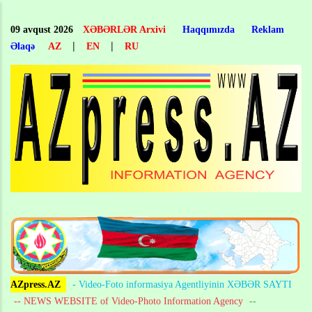
Skip
to
09 avqust 2026
XƏBƏRLƏR Arxivi
Haqqımızda
Reklam
main
|
|
Əlaqə
AZ
EN
RU
content
AZpress.AZ
- Video-Foto informasiya Agentliyinin XƏBƏR SAYTI
-- NEWS WEBSITE of Video-Photo Information Agency
--