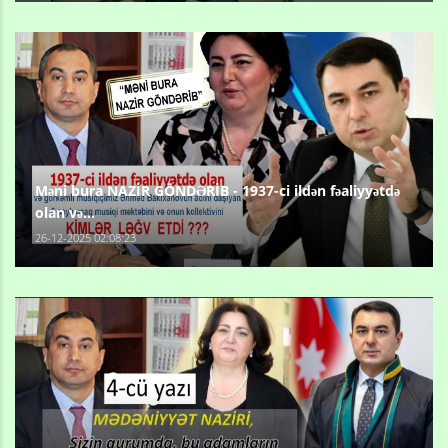
Məni bura NAZİR GÖNDƏRİB - 1937-ci ildən fəaliyyətdə
olan və...
26-12-2025 02:08:23