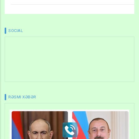
SOCIAL
RƏSMI XƏBƏR