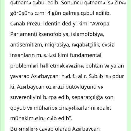
qətnamə qəbul edib. Sonuncu qətnamə isə Zirvə
görüşünə cəmi 4 gün qalmış qəbul edilib.
Cənab Prezu=identin dediyi kimi “Avropa
Parlamenti ksenofobiya, islamofobiya,
antisemitizm, miqrasiya, rəqabətçilik, evsiz
insanların məsələsi kimi fundamental
problemləri həll etmək əvəzinə, böhtan və yalan
yayaraq Azərbaycanı hədəfə alır. Səbəb isə odur
ki, Azərbaycan öz ərazi bütövlüyünü və
suverenliyini bərpa edib, separatçılığa son
qoyub və müharibə cinayətkarlarını ədalət
mühakiməsinə cəlb edib”.
Bu əməllərə cavab olaraq Azərbaycan