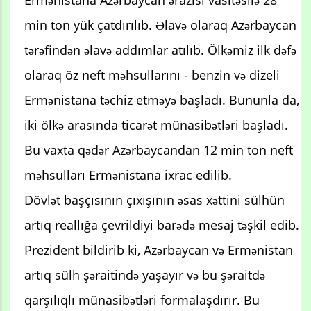
Ermənistana Azərbaycan ərazisi vasitəsilə 28
min ton yük çatdırılıb. Əlavə olaraq Azərbaycan
tərəfindən əlavə addımlar atılıb. Ölkəmiz ilk dəfə
olaraq öz neft məhsullarını - benzin və dizeli
Ermənistana təchiz etməyə başladı. Bununla da,
iki ölkə arasında ticarət münasibətləri başladı.
Bu vaxta qədər Azərbaycandan 12 min ton neft
məhsulları Ermənistana ixrac edilib.
Dövlət başçısının çıxışının əsas xəttini sülhün
artıq reallığa çevrildiyi barədə mesaj təşkil edib.
Prezident bildirib ki, Azərbaycan və Ermənistan
artıq sülh şəraitində yaşayır və bu şəraitdə
qarşılıqlı münasibətləri formalaşdırır. Bu