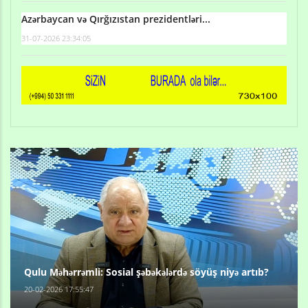
Azərbaycan və Qırğızıstan prezidentləri...
31-07-2026 23:34:05
Qulu Məhərrəmli: Sosial şəbəkələrdə söyüş niyə artıb?
20-02-2026 17:55:47