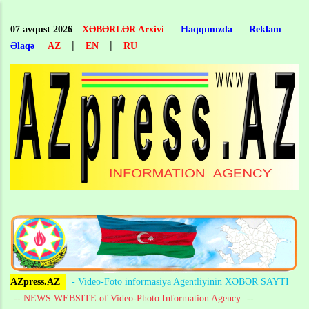
Skip
to
07 avqust 2026
XƏBƏRLƏR Arxivi
Haqqımızda
Reklam
main
|
|
Əlaqə
AZ
EN
RU
content
AZpress.AZ
- Video-Foto informasiya Agentliyinin XƏBƏR SAYTI
-- NEWS WEBSITE of Video-Photo Information Agency
--