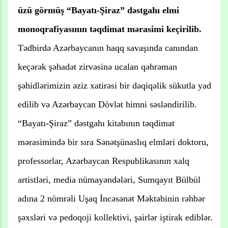
üzü görmüş “Bayatı-Şiraz” dəstgahı elmi
monoqrafiyasının təqdimat mərasimi keçirilib.
Tədbirdə Azərbaycanın haqq savaşında canından
keçərək şəhadət zirvəsinə ucalan qəhrəman
şəhidlərimizin əziz xatirəsi bir dəqiqəlik sükutla yad
edilib və Azərbaycan Dövlət himni səsləndirilib.
“Bayatı-Şiraz” dəstgahı kitabının təqdimat
mərasimində bir sıra Sənətşünaslıq elmləri doktoru,
professorlar, Azərbaycan Respublikasının xalq
artistləri, media nümayəndələri, Sumqayıt Bülbül
adına 2 nömrəli Uşaq İncəsənət Məktəbinin rəhbər
şəxsləri və pedoqoji kollektivi, şairlər iştirak ediblər.