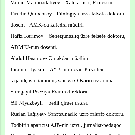
Vamiq Məmmədəliyev - Xalq artisti, Professor
Firudin Qurbansoy - Filologiya üzrə fəlsəfə doktoru,
dosent , AMK-da kafedra müdiri.
Hafiz Kərimov – Sənətşünaslıq üzrə fəlsəfə doktoru,
ADMİU-nun dosenti.
Abdul Haşımov- Əməkdar müəllim.
İbrahim İlyasılı – AYB-nin üzvü, Prezident
taqaüdçüsü, tanınmış şair və Ə.Kərimov adıma
Sumgayıt Poeziya Evinin direktoru.
Əli Niyazbəyli – bədii qiraət ustası.
Ruslan Tağıyev- Sənətşünasliq üzrə fəlsəfə doktoru.
Tədbirin aparıcısı AJB-nin üzvü, jurnalist-pedaqoq