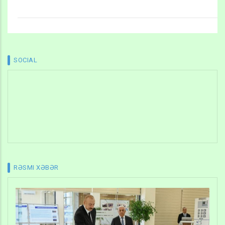
SOCIAL
RƏSMI XƏBƏR