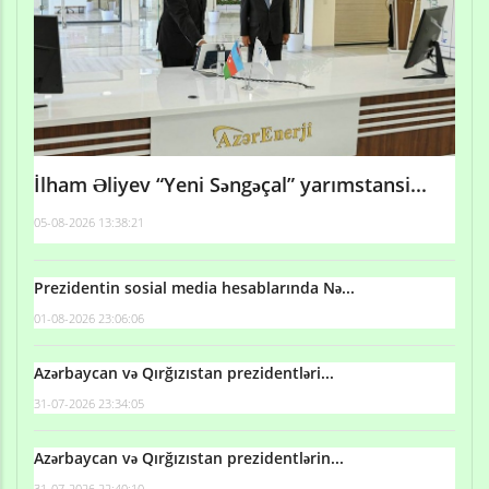
İlham Əliyev “Yeni Səngəçal” yarımstansi...
05-08-2026 13:38:21
Prezidentin sosial media hesablarında Nə...
01-08-2026 23:06:06
Azərbaycan və Qırğızıstan prezidentləri...
31-07-2026 23:34:05
Azərbaycan və Qırğızıstan prezidentlərin...
31-07-2026 22:40:10