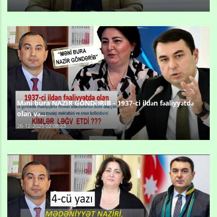
Məni bura NAZİR GÖNDƏRİB - 1937-ci ildən fəaliyyətdə
olan və...
26-12-2025 02:08:23