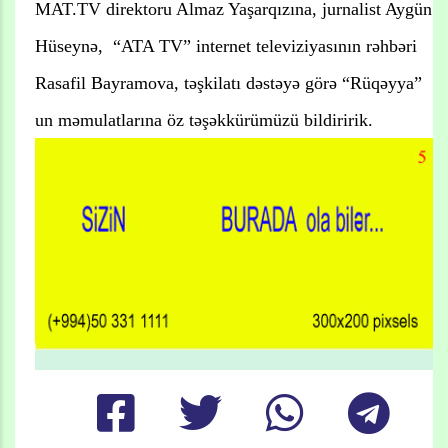
MAT.TV direktoru Almaz Yaşarqızına, jurnalist Aygün
Hüseynə, “ATA TV” internet televiziyasının rəhbəri
Rasafil Bayramova, təşkilatı dəstəyə görə “Rüqəyya”
un məmulatlarına öz təşəkkürümüzü bildiririk.