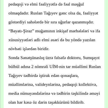
pedaqoji və elmi fəaliyyətlə də fəal məşğul
olmaqdadır. Ruslan Tağıyev gənc olsa da, fəaliyyət
göstərdiyi sahələrdə bir sıra uğurlar qazanmışdır.
“Bayatı-Şiraz” muğamının inkişaf mərhələləri və ifa
xüsusiyyətləri adlı elmi əsəri də bu yöndə yazılan
növbəti işlərdən biridir.
Sonda Sənətşünaslıq üzrə fəlsəfə doktoru, Sumqayıt
bülbül adına 2 nömrəli UİM-nin tar müəllimi Ruslan
Tağıyev tədbirdə iştirak edən qonaqlara,
müəllimlərinə, valideynlərinə, pedaqoji kollektivə,
media nümayəndələrinə və tədbirin təşkilində əməyi
olan hər kəsə öz dərin təşəkkürünü bildirib.