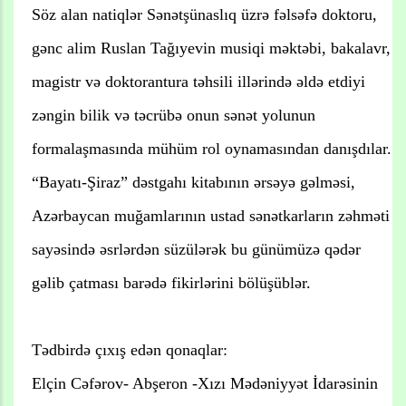
Söz alan natiqlər Sənətşünaslıq üzrə fəlsəfə doktoru,
gənc alim Ruslan Tağıyevin musiqi məktəbi, bakalavr,
magistr və doktorantura təhsili illərində əldə etdiyi
zəngin bilik və təcrübə onun sənət yolunun
formalaşmasında mühüm rol oynamasından danışdılar.
“Bayatı-Şiraz” dəstgahı kitabının ərsəyə gəlməsi,
Azərbaycan muğamlarının ustad sənətkarların zəhməti
sayəsində əsrlərdən süzülərək bu günümüzə qədər
gəlib çatması barədə fikirlərini bölüşüblər.
Tədbirdə çıxış edən qonaqlar:
Elçin Cəfərov- Abşeron -Xızı Mədəniyyət İdarəsinin