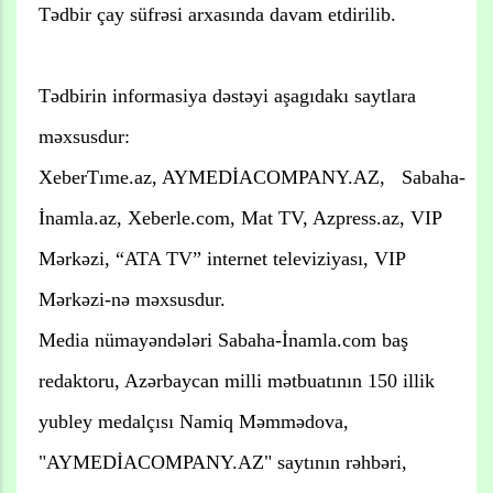
Tədbir çay süfrəsi arxasında davam etdirilib.
Tədbirin informasiya dəstəyi aşagıdakı saytlara
məxsusdur:
XeberTıme.az, AYMEDİACOMPANY.AZ, Sabaha-
İnamla.az, Xeberle.com, Mat TV, Azpress.az, VIP
Mərkəzi, “ATA TV” internet televiziyası, VIP
Mərkəzi-nə məxsusdur.
Media nümayəndələri Sabaha-İnamla.com baş
redaktoru, Azərbaycan milli mətbuatının 150 illik
yubley medalçısı Namiq Məmmədova,
"AYMEDİACOMPANY.AZ" saytının rəhbəri,