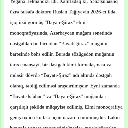
Yeganə Telmanqızı idi. Xatırladaq ki, Sənətşünaslıq
üzrə fəlsəfə doktoru Ruslan Tağıyevin 2026-cı ildə
işıq üzü görmüş “Bayatı-Şiraz” elmi
monoqrafiyasında, Azərbaycan muğam sənətində
dəstgahlardan biri olan “Bayatı-Şiraz” muğamı
barəsində bəhs edilir. Burada sözügedən muğamın
tarixi mənşəyi, bir dəstgah kimi formalaşması və
müasir dövrdə “Bayatı-Şiraz” adı altında dəstgah
olaraq, təbliğ edilməsi araşdırılmışdır. Eyni zamanda
“Bayatı-İsfahan” və “Bayatı-Şiraz” muğamları
qarşılıqlı şəkildə müqayisə edilmiş, Elmi monoqrafiya
geniş oxucu kütləsi üçün nəzərdə tutulmuşdur. Lakin
bununla yanaşı etnomusiqişünaslar, musiqişünaslar,