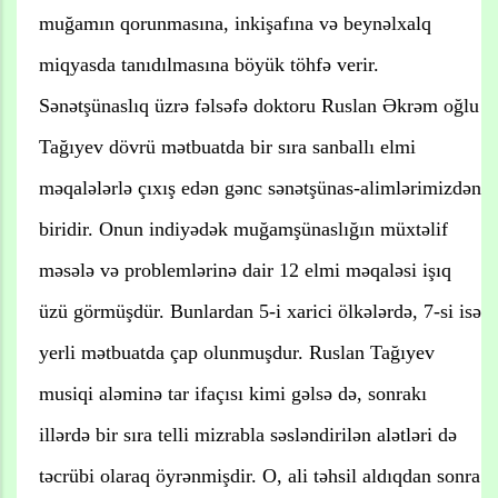
muğamın qorunmasına, inkişafına və beynəlxalq
miqyasda tanıdılmasına böyük töhfə verir.
Sənətşünaslıq üzrə fəlsəfə doktoru Ruslan Əkrəm oğlu
Tağıyev dövrü mətbuatda bir sıra sanballı elmi
məqalələrlə çıxış edən gənc sənətşünas-alimlərimizdən
biridir. Onun indiyədək muğamşünaslığın müxtəlif
məsələ və problemlərinə dair 12 elmi məqaləsi işıq
üzü görmüşdür. Bunlardan 5-i xarici ölkələrdə, 7-si isə
yerli mətbuatda çap olunmuşdur. Ruslan Tağıyev
musiqi aləminə tar ifaçısı kimi gəlsə də, sonrakı
illərdə bir sıra telli mizrabla səsləndirilən alətləri də
təcrübi olaraq öyrənmişdir. O, ali təhsil aldıqdan sonra