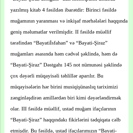
yazılmış kitab 4 fəsildən ibarətdir: Birinci fəsildə
muğamının yaranması və inkişaf mərhələləri haqqında
geniş məlumatlar verilmişdir. II fəsildə müəllif
tərəfindən “Bayatiİsfahan” və “Bayati-Şiraz”
muğamları əsasında həm cədvəl şəklində, həm də
“Bayati-Şiraz” Dəstgahı 145 not nümunəsi şəklində
çox dəyərli müqayisəli təhlillər aparılır. Bu
müqayisələrin hər birini musiqişünaslıq tariximizi
zənginləşdirən amillərdən biri kimi dəyərləndirmək
olar. III fəsildə müəllif, ustad muğam ifaçılarının
“Bayati-Şiraz” haqqındakı fikirlərini tədqiqata cəlb
etmişdir. Bu fəsildə, ustad ifaçılarımızın “Bayati-