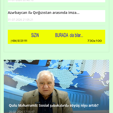
Azərbaycan ilə Qırğızıstan arasında imza...
31-07-2026 21:05:21
Qulu Məhərrəmli: Sosial şəbəkələrdə söyüş niyə artıb?
20-02-2026 17:55:47