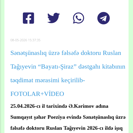
08-05-2026 15:37:35
Sənətşünaslıq üzrə fəlsəfə doktoru Ruslan
Tağıyevin “Bayatı-Şiraz” dəstgahı kitabının
təqdimat mərasimi keçirilib-
FOTOLAR+VİDEO
25.04.2026-cı il tarixində Ə.Kərimov adına
Sumqayıt şəhər Poeziya evində Sənətşünaslıq üzrə
fəlsəfə doktoru Ruslan Tağıyevin 2026-cı ildə işıq