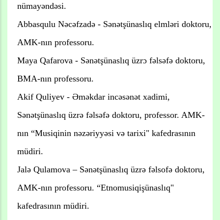
nümayəndəsi.
Abbasqulu Nəcəfzadə - Sənətşünaslıq elmləri doktoru,
AMK-nın professoru.
Maya Qafarova - Sənətşünaslıq üzrɔ fəlsəfə doktoru,
BMA-nın professoru.
Akif Quliyev - Əməkdar incəsənət xadimi,
Sənətşünaslıq üzrə fəlsəfə doktoru, professor. AMK-
nın “Musiqinin nəzəriyyəsi və tarixi" kafedrasının
müdiri.
Jalə Qulamova – Sənətşünaslıq üzrə fəlsofə doktoru,
AMK-nın professoru. “Etnomusiqişünaslıq"
kafedrasının müdiri.