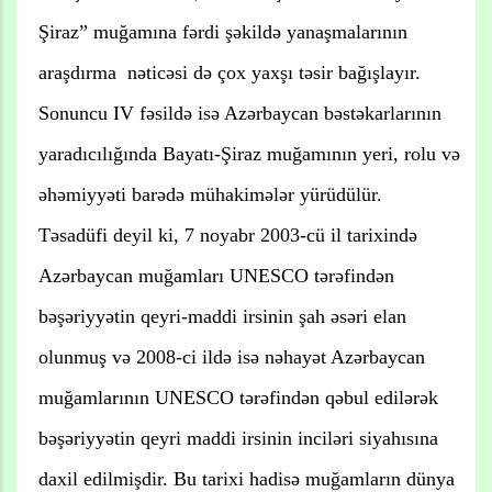
Şiraz” muğamına fərdi şəkildə yanaşmalarının
araşdırma nəticəsi də çox yaxşı təsir bağışlayır.
Sonuncu IV fəsildə isə Azərbaycan bəstəkarlarının
yaradıcılığında Bayatı-Şiraz muğamının yeri, rolu və
əhəmiyyəti barədə mühakimələr yürüdülür.
Təsadüfi deyil ki, 7 noyabr 2003-cü il tarixində
Azərbaycan muğamları UNESCO tərəfindən
bəşəriyyətin qeyri-maddi irsinin şah əsəri elan
olunmuş və 2008-ci ildə isə nəhayət Azərbaycan
muğamlarının UNESCO tərəfindən qəbul edilərək
bəşəriyyətin qeyri maddi irsinin inciləri siyahısına
daxil edilmişdir. Bu tarixi hadisə muğamların dünya