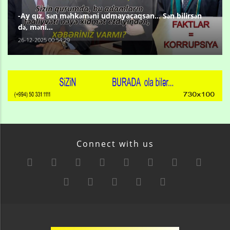
-Ay qız, sən məhkəməni udmayacaqsan... Sən bilirsən
də, məni...
26-12-2025 00:54:29
Connect with us