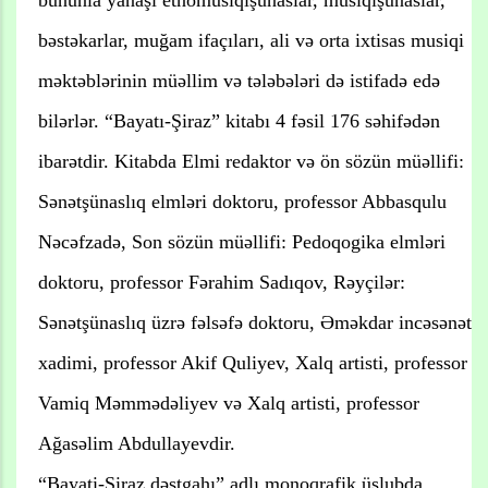
bəstəkarlar, muğam ifaçıları, ali və orta ixtisas musiqi
məktəblərinin müəllim və tələbələri də istifadə edə
bilərlər. “Bayatı-Şiraz” kitabı 4 fəsil 176 səhifədən
ibarətdir. Kitabda Elmi redaktor və ön sözün müəllifi:
Sənətşünaslıq elmləri doktoru, professor Abbasqulu
Nəcəfzadə, Son sözün müəllifi: Pedoqogika elmləri
doktoru, professor Fərahim Sadıqov, Rəyçilər:
Sənətşünaslıq üzrə fəlsəfə doktoru, Əməkdar incəsənət
xadimi, professor Akif Quliyev, Xalq artisti, professor
Vamiq Məmmədəliyev və Xalq artisti, professor
Ağasəlim Abdullayevdir.
“Bayati-Şiraz dəstgahı” adlı monoqrafik üslubda