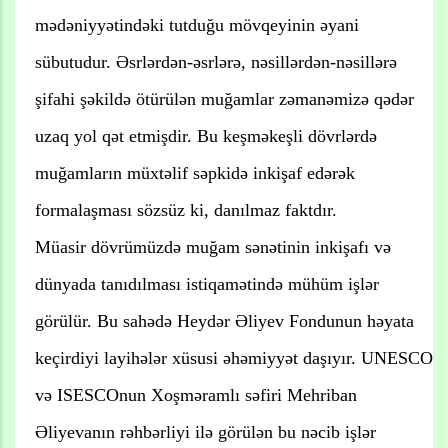
mədəniyyətindəki tutduğu mövqeyinin əyani
sübutudur. Əsrlərdən-əsrlərə, nəsillərdən-nəsillərə
şifahi şəkildə ötürülən muğamlar zəmanəmizə qədər
uzaq yol qət etmişdir. Bu keşməkeşli dövrlərdə
muğamların müxtəlif səpkidə inkişaf edərək
formalaşması sözsüz ki, danılmaz faktdır.
Müasir dövrümüzdə muğam sənətinin inkişafı və
dünyada tanıdılması istiqamətində mühüm işlər
görülür. Bu sahədə Heydər Əliyev Fondunun həyata
keçirdiyi layihələr xüsusi əhəmiyyət daşıyır. UNESCO
və ISESCOnun Xoşməramlı səfiri Mehriban
Əliyevanın rəhbərliyi ilə görülən bu nəcib işlər