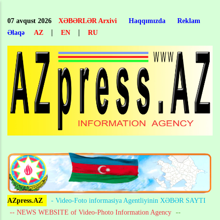
Skip
to
07 avqust 2026
XƏBƏRLƏR Arxivi
Haqqımızda
Reklam
main
|
|
Əlaqə
AZ
EN
RU
content
AZpress.AZ
- Video-Foto informasiya Agentliyinin XƏBƏR SAYTI
-- NEWS WEBSITE of Video-Photo Information Agency
--