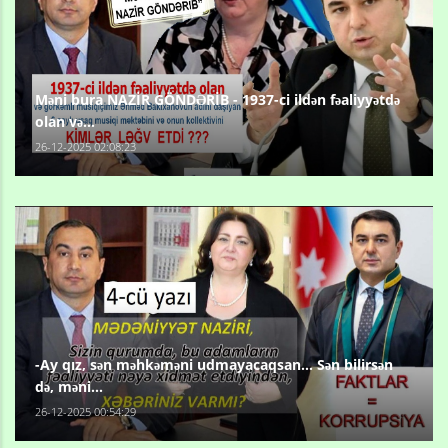
Məni bura NAZİR GÖNDƏRİB - 1937-ci ildən fəaliyyətdə
olan və...
26-12-2025 02:08:23
-Ay qız, sən məhkəməni udmayacaqsan... Sən bilirsən
də, məni...
26-12-2025 00:54:29