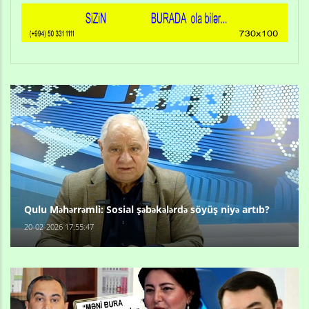
Qulu Məhərrəmli: Sosial şəbəkələrdə söyüş niyə artıb?
20-02-2026 17:55:47