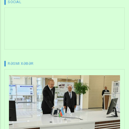
SOCIAL
RƏSMI XƏBƏR