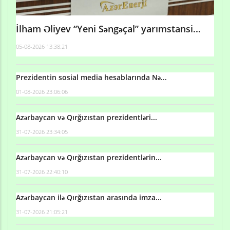
İlham Əliyev “Yeni Səngəçal” yarımstansi...
05-08-2026 13:38:21
Prezidentin sosial media hesablarında Nə...
01-08-2026 23:06:06
Azərbaycan və Qırğızıstan prezidentləri...
31-07-2026 23:34:05
Azərbaycan və Qırğızıstan prezidentlərin...
31-07-2026 22:40:10
Azərbaycan ilə Qırğızıstan arasında imza...
31-07-2026 21:05:21