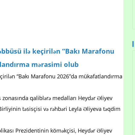
bbüsü ilə keçirilən “Bakı Marafonu
landırma mərasimi olub
eçirilən “Bakı Marafonu 2026”da mükafatlandırma
ş zonasında qaliblərə medalları Heydər Əliyev
rliyinin təsisçisi və rəhbəri Leyla Əliyeva təqdim
kası Prezidentinin köməkçisi, Heydər Əliyev