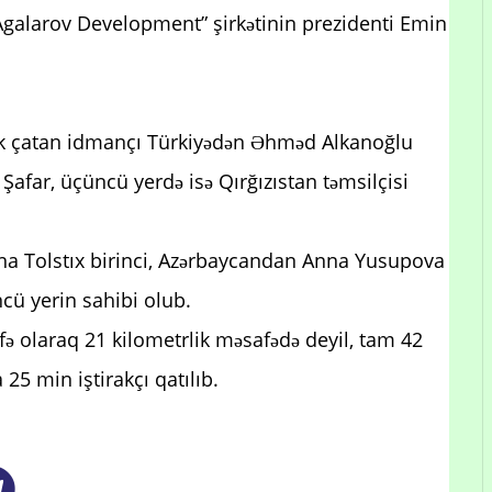
Agalarov Development” şirkətinin prezidenti Emin
 ilk çatan idmançı Türkiyədən Əhməd Alkanoğlu
y Şafar, üçüncü yerdə isə Qırğızıstan təmsilçisi
na Tolstıx birinci, Azərbaycandan Anna Yusupova
cü yerin sahibi olub.
əfə olaraq 21 kilometrlik məsafədə deyil, tam 42
25 min iştirakçı qatılıb.