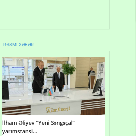
RƏSMI XƏBƏR
İlham Əliyev “Yeni Səngəçal”
yarımstansi...