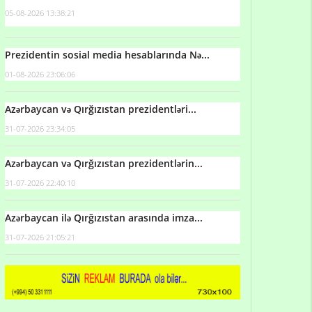
05-08-2026 13:38:21
Prezidentin sosial media hesablarında Nə...
01-08-2026 23:06:06
Azərbaycan və Qırğızıstan prezidentləri...
31-07-2026 23:34:05
Azərbaycan və Qırğızıstan prezidentlərin...
31-07-2026 22:40:10
Azərbaycan ilə Qırğızıstan arasında imza...
31-07-2026 21:05:21
Qulu Məhərrəmli: Sosial şəbəkələrdə söyüş niyə