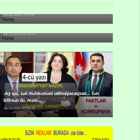
artıb?
20-02-2026 17:55:47
Məni bura NAZİR GÖNDƏRİB - 1937-ci ildən
fəaliyyətdə olan və...
26-12-2025 02:08:23
-Ay qız, sən məhkəməni udmayacaqsan... Sən
bilirsən də, məni...
26-12-2025 00:54:29