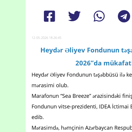
12-05-2026 18:26:45
Heydər Əliyev Fondunun təşə
2026”da mükafat
Heydər Əliyev Fondunun təşəbbüsü ilə k
mərasimi olub.
Marafonun “Sea Breeze” ərazisindəki fini
Fondunun vitse-prezidenti, IDEA İctimai Bi
edib.
Mərasimdə, həmçinin Azərbaycan Respubli