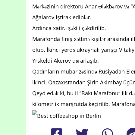
Mərkəzinin direktoru Anar Ələkbərov və “
Ağalarov iştirak ediblər.
Ardınca xatirə şəkili çəkdirilib.
Marafonda finiş xəttinə kişilər arasında
olub. İkinci yerdə ukraynalı yarışçı Vitali
Yrskeldi Akerov qərarlaşıb.
Qadınların mübarizəsində Rusiyadan Ele
ikinci, Qazaxıstandan Şirin Akimbay üçün
Qeyd edək ki, bu il “Bakı Marafonu” ilk d
kilometrlik marşrutda keçirilib. Marafona 