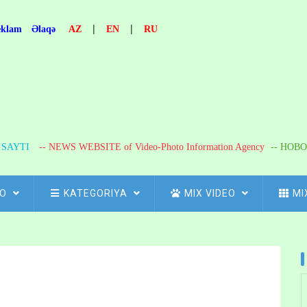
|
|
eklam
Əlaqə
AZ
EN
RU
R SAYTI
-- NEWS WEBSITE of Video-Photo Information Agency
-- НОВО
FO
KATEGORIYA
MIX VIDEO
MI