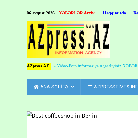
Skip
to
06 avqust 2026
XƏBƏRLƏR Arxivi
Haqqımızda
R
main
content
AZpress.AZ
- Video-Foto informasiya Agentliyinin XƏBƏ
MAIN
ANA SƏHİFƏ
AZPRESSTIMES.IN
NAVIGATION
Skip
to
Breadcrumb
main
content