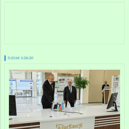
RƏSMI XƏBƏR