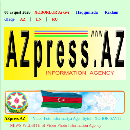
Skip
to
08 avqust 2026
XƏBƏRLƏR Arxivi
Haqqımızda
Reklam
main
|
|
Əlaqə
AZ
EN
RU
content
AZpress.AZ
- Video-Foto informasiya Agentliyinin XƏBƏR SAYTI
-- NEWS WEBSITE of Video-Photo Information Agency
--