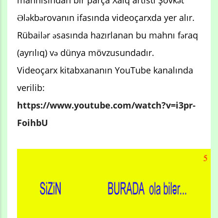
Ələkbərovanın ifasında videoçarxda yer alır.
Rübailər əsasında hazırlanan bu mahnı fəraq
(ayrılıq) və dünya mövzusundadır.
Videoçarx kitabxananın YouTube kanalında
verilib:
https://www.youtube.com/watch?v=i3pr-
FoihbU