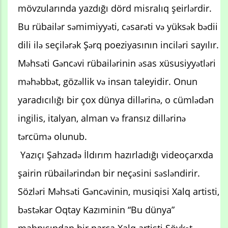
mövzularında yazdığı dörd misralıq şeirlərdir.
Bu rübailər səmimiyyəti, cəsarəti və yüksək bədii
dili ilə seçilərək Şərq poeziyasının inciləri sayılır.
Məhsəti Gəncəvi rübailərinin əsas xüsusiyyətləri
məhəbbət, gözəllik və insan taleyidir. Onun
yaradıcılığı bir çox dünya dillərinə, o cümlədən
ingilis, italyan, alman və fransız dillərinə
tərcümə olunub.
Yazıçı Şahzadə İldırım hazırladığı videoçarxda
şairin rübailərindən bir neçəsini səsləndirir.
Sözləri Məhsəti Gəncəvinin, musiqisi Xalq artisti,
bəstəkar Oqtay Kazıminin “Bu dünya”
mahnısından bir parça Xalq artisti Şövkət