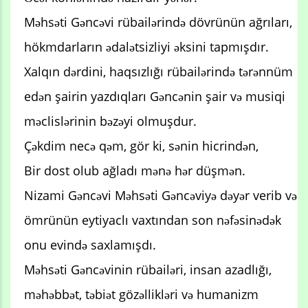
Məhsəti Gəncəvi rübailərində dövrünün ağrıları,
hökmdarların ədalətsizliyi əksini tapmışdır.
Xalqın dərdini, haqsızlığı rübailərində tərənnüm
edən şairin yazdıqları Gəncənin şair və musiqi
məclislərinin bəzəyi olmuşdur.
Çəkdim necə qəm, gör ki, sənin hicrindən,
Bir dost olub ağladı mənə hər düşmən.
Nizami Gəncəvi Məhsəti Gəncəviyə dəyər verib və
ömrünün eytiyaclı vaxtından son nəfəsinədək
onu evində saxlamışdı.
Məhsəti Gəncəvinin rübailəri, insan azadlığı,
məhəbbət, təbiət gözəllikləri və humanizm