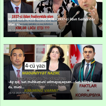
Məni bura NAZİR GÖNDƏRİB - 1937-ci ildən fəaliyyətdə
olan və...
26-12-2025 02:08:23
-Ay qız, sən məhkəməni udmayacaqsan... Sən bilirsən
də, məni...
26-12-2025 00:54:29