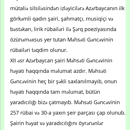
mütaliə silsiləsindən izləyicilərə Azərbaycanın ilk
görkəmli qadın şairi, şahmatçı, musiqiçi və
bəstəkarı, lirik rübailəri ilə Şərq poeziyasında
özünəməxsus yer tutan Məhsəti Gəncəvinin
rübailəri təqdim olunur.
XII əsr Azərbaycan şairi Məhsəti Gəncəvinin
həyatı haqqında məlumat azdır. Məhsəti
Gəncəvinin heç bir şəkli saxlanılmayıb, onun
həyatı haqqında tam məlumat, bütün
yaradıcılığı bizə çatmayıb. Məhsəti Gəncəvinin
257 rübai və 30-a yaxın şeir parçası çap olunub.
Şairin həyat və yaradıcılığını öyrənənlər