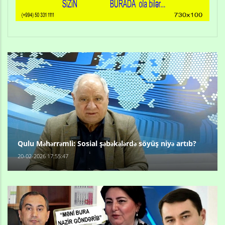
Qulu Məhərrəmli: Sosial şəbəkələrdə söyüş niyə artıb?
20-02-2026 17:55:47