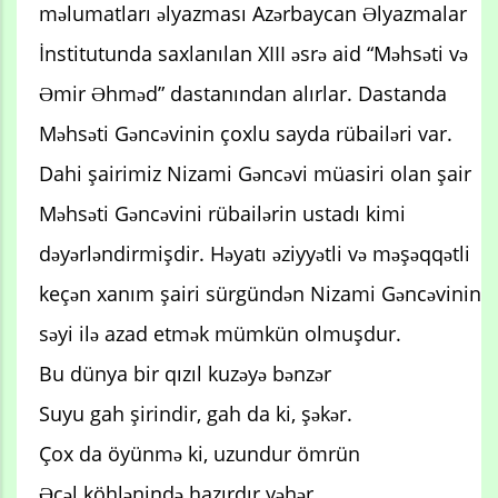
məlumatları əlyazması Azərbaycan Əlyazmalar
İnstitutunda saxlanılan XIII əsrə aid “Məhsəti və
Əmir Əhməd” dastanından alırlar. Dastanda
Məhsəti Gəncəvinin çoxlu sayda rübailəri var.
Dahi şairimiz Nizami Gəncəvi müasiri olan şair
Məhsəti Gəncəvini rübailərin ustadı kimi
dəyərləndirmişdir. Həyatı əziyyətli və məşəqqətli
keçən xanım şairi sürgündən Nizami Gəncəvinin
səyi ilə azad etmək mümkün olmuşdur.
Bu dünya bir qızıl kuzəyə bənzər
Suyu gah şirindir, gah da ki, şəkər.
Çox da öyünmə ki, uzundur ömrün
Əcəl köhlənində hazırdır yəhər.