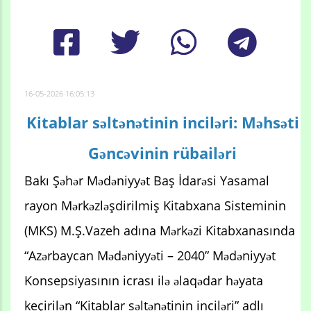
16-05-2026 16:05:13
Kitablar səltənətinin inciləri: Məhsəti
Gəncəvinin rübailəri
Bakı Şəhər Mədəniyyət Baş İdarəsi Yasamal
rayon Mərkəzləşdirilmiş Kitabxana Sisteminin
(MKS) M.Ş.Vazeh adına Mərkəzi Kitabxanasında
“Azərbaycan Mədəniyyəti – 2040” Mədəniyyət
Konsepsiyasının icrası ilə əlaqədar həyata
keçirilən “Kitablar səltənətinin inciləri” adlı