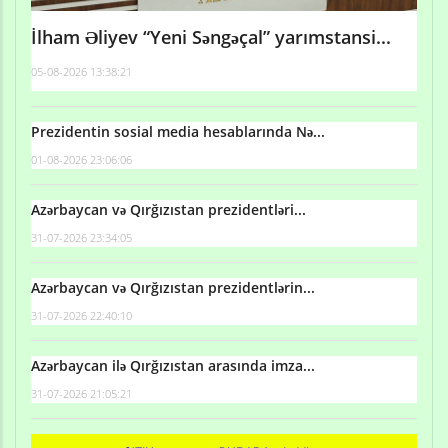
İlham Əliyev “Yeni Səngəçal” yarımstansi...
05-08-2026 13:38:21
Prezidentin sosial media hesablarında Nə...
01-08-2026 23:06:06
Azərbaycan və Qırğızıstan prezidentləri...
31-07-2026 23:34:05
Azərbaycan və Qırğızıstan prezidentlərin...
31-07-2026 22:40:10
Azərbaycan ilə Qırğızıstan arasında imza...
31-07-2026 21:05:21