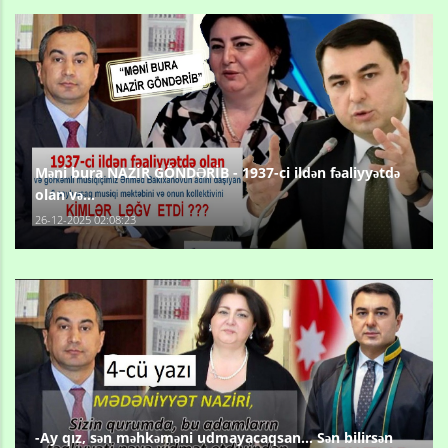
Məni bura NAZİR GÖNDƏRİB - 1937-ci ildən fəaliyyətdə
olan və...
26-12-2025 02:08:23
-Ay qız, sən məhkəməni udmayacaqsan... Sən bilirsən