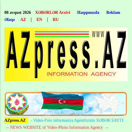
Skip
to
08 avqust 2026
XƏBƏRLƏR Arxivi
Haqqımızda
Reklam
main
|
|
Əlaqə
AZ
EN
RU
content
AZpress.AZ
- Video-Foto informasiya Agentliyinin XƏBƏR SAYTI
-- NEWS WEBSITE of Video-Photo Information Agency
--