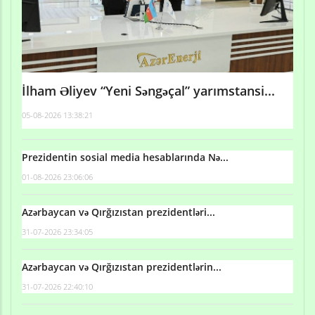
İlham Əliyev “Yeni Səngəçal” yarımstansi...
05-08-2026 13:38:21
Prezidentin sosial media hesablarında Nə...
01-08-2026 23:06:06
Azərbaycan və Qırğızıstan prezidentləri...
31-07-2026 23:34:05
Azərbaycan və Qırğızıstan prezidentlərin...
31-07-2026 22:40:10