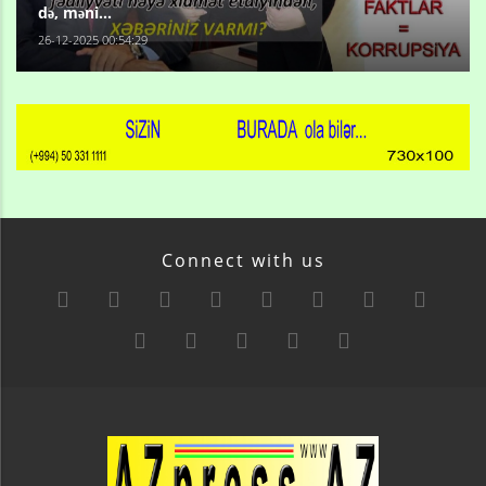
də, məni...
26-12-2025 00:54:29
Connect with us