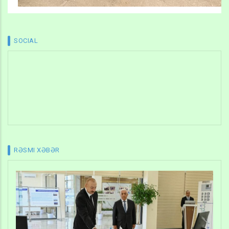
SOCIAL
RƏSMI XƏBƏR