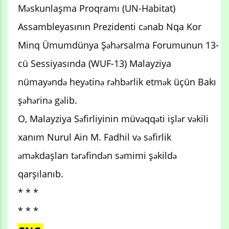
Məskunlaşma Proqramı (UN-Habitat)
Assambleyasının Prezidenti cənab Nqa Kor
Minq Ümumdünya Şəhərsalma Forumunun 13-
cü Sessiyasında (WUF-13) Malayziya
nümayəndə heyətinə rəhbərlik etmək üçün Bakı
şəhərinə gəlib.
O, Malayziya Səfirliyinin müvəqqəti işlər vəkili
xanım Nurul Ain M. Fadhil və səfirlik
əməkdaşları tərəfindən səmimi şəkildə
qarşılanıb.
* * *
* * *