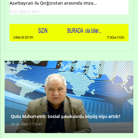
Azərbaycan ilə Qırğızıstan arasında imza...
31-07-2026 21:05:21
Qulu Məhərrəmli: Sosial şəbəkələrdə söyüş niyə artıb?
20-02-2026 17:55:47