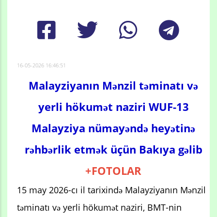
16-05-2026 16:46:51
Malayziyanın Mənzil təminatı və
yerli hökumət naziri WUF-13
Malayziya nümayəndə heyətinə
rəhbərlik etmək üçün Bakıya gəlib
+FOTOLAR
15 may 2026-cı il tarixində Malayziyanın Mənzil
təminatı və yerli hökumət naziri, BMT-nin