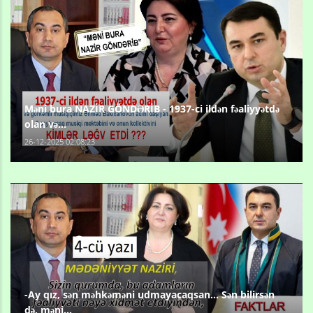
Məni bura NAZİR GÖNDƏRİB - 1937-ci ildən fəaliyyətdə
olan və...
26-12-2025 02:08:23
-Ay qız, sən məhkəməni udmayacaqsan... Sən bilirsən
də, məni...