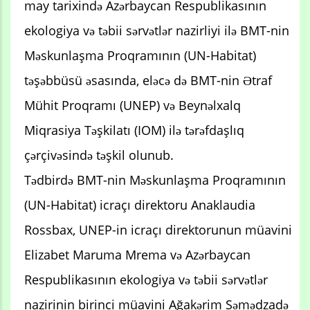
may tarixində Azərbaycan Respublikasının
ekologiya və təbii sərvətlər nazirliyi ilə BMT-nin
Məskunlaşma Proqramının (UN-Habitat)
təşəbbüsü əsasında, eləcə də BMT-nin Ətraf
Mühit Proqramı (UNEP) və Beynəlxalq
Miqrasiya Təşkilatı (IOM) ilə tərəfdaşlıq
çərçivəsində təşkil olunub.
Tədbirdə BMT-nin Məskunlaşma Proqramının
(UN-Habitat) icraçı direktoru Anaklaudia
Rossbax, UNEP-in icraçı direktorunun müavini
Elizabet Maruma Mrema və Azərbaycan
Respublikasının ekologiya və təbii sərvətlər
nazirinin birinci müavini Ağakərim Səmədzadə