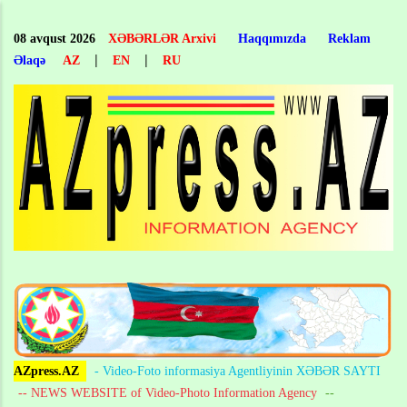
Skip
to
08 avqust 2026
XƏBƏRLƏR Arxivi
Haqqımızda
Reklam
main
|
|
Əlaqə
AZ
EN
RU
content
AZpress.AZ
- Video-Foto informasiya Agentliyinin XƏBƏR SAYTI
-- NEWS WEBSITE of Video-Photo Information Agency
--