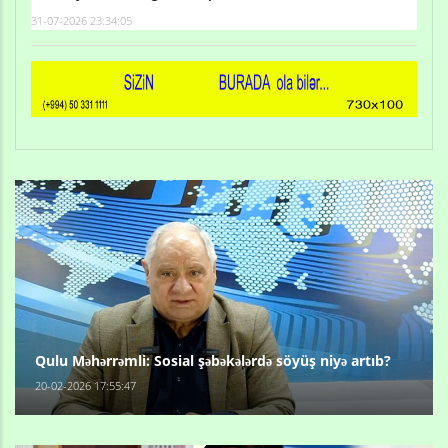
31-07-2026 23:34:05
Qulu Məhərrəmli: Sosial şəbəkələrdə söyüş niyə artıb?
20-02-2026 17:55:47