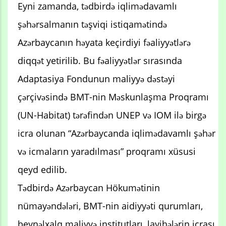
Eyni zamanda, tədbirdə iqlimədavamlı
şəhərsalmanın təşviqi istiqamətində
Azərbaycanın həyata keçirdiyi fəaliyyətlərə
diqqət yetirilib. Bu fəaliyyətlər sırasında
Adaptasiya Fondunun maliyyə dəstəyi
çərçivəsində BMT-nin Məskunlaşma Proqramı
(UN-Habitat) tərəfindən UNEP və IOM ilə birgə
icra olunan “Azərbaycanda iqlimədavamlı şəhər
və icmaların yaradılması” proqramı xüsusi
qeyd edilib.
Tədbirdə Azərbaycan Hökumətinin
nümayəndələri, BMT-nin aidiyyəti qurumları,
beynəlxalq maliyyə institutları, layihələrin icrası