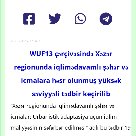
20-05-2026 00:14:39
WUF13 çərçivəsində Xəzər
regionunda iqlimədavamlı şəhər və
icmalara həsr olunmuş yüksək
səviyyəli tədbir keçirilib
“Xəzər regionunda iqlimədavamlı şəhər və
icmalar: Urbanistik adaptasiya üçün iqlim
maliyyəsinin səfərbər edilməsi” adlı bu tədbir 19