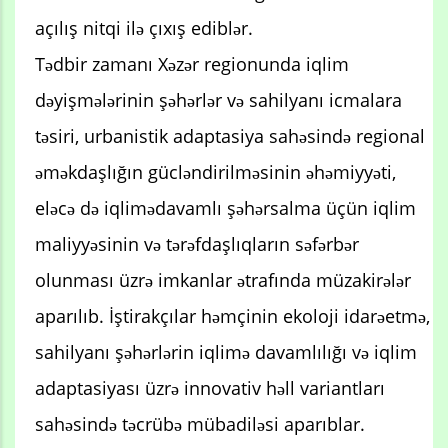
açılış nitqi ilə çıxış ediblər.
Tədbir zamanı Xəzər regionunda iqlim
dəyişmələrinin şəhərlər və sahilyanı icmalara
təsiri, urbanistik adaptasiya sahəsində regional
əməkdaşlığın gücləndirilməsinin əhəmiyyəti,
eləcə də iqlimədavamlı şəhərsalma üçün iqlim
maliyyəsinin və tərəfdaşlıqların səfərbər
olunması üzrə imkanlar ətrafında müzakirələr
aparılıb. İştirakçılar həmçinin ekoloji idarəetmə,
sahilyanı şəhərlərin iqlimə davamlılığı və iqlim
adaptasiyası üzrə innovativ həll variantları
sahəsində təcrübə mübadiləsi aparıblar.