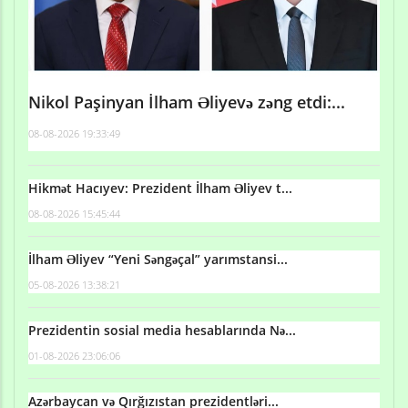
Nikol Paşinyan İlham Əliyevə zəng etdi:...
08-08-2026 19:33:49
Hikmət Hacıyev: Prezident İlham Əliyev t...
08-08-2026 15:45:44
İlham Əliyev “Yeni Səngəçal” yarımstansi...
05-08-2026 13:38:21
Prezidentin sosial media hesablarında Nə...
01-08-2026 23:06:06
Azərbaycan və Qırğızıstan prezidentləri...