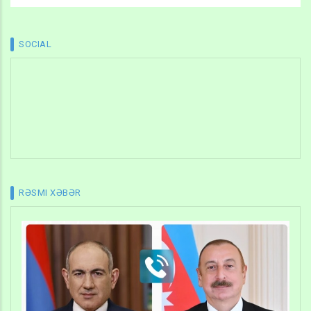
SOCIAL
RƏSMI XƏBƏR