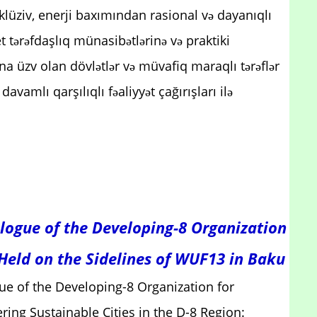
lüziv, enerji baxımından rasional və dayanıqlı
t tərəfdaşlıq münasibətlərinə və praktiki
na üzv olan dövlətlər və müvafiq maraqlı tərəflər
vamlı qarşılıqlı fəaliyyət çağırışları ilə
logue of the Developing-8 Organization
Held on the Sidelines of WUF13 in Baku
e of the Developing-8 Organization for
ring Sustainable Cities in the D-8 Region: