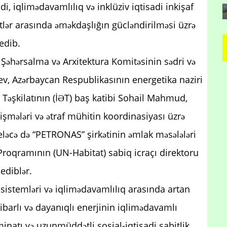
di, iqlimədavamlılıq və inklüziv iqtisadi inkişaf
ətlər arasında əməkdaşlığın gücləndirilməsi üzrə
 edib.
Şəhərsalma və Arxitektura Komitəsinin sədri və
v, Azərbaycan Respublikasının energetika naziri
 Təşkilatının (İƏT) baş katibi Sohail Mahmud,
şmələri və ətraf mühitin koordinasiyası üzrə
eləcə də “PETRONAS” şirkətinin əmlak məsələləri
oqramının (UN-Habitat) sabiq icraçı direktoru
ediblər.
 sistemləri və iqlimədavamlılıq arasında artan
etibarlı və dayanıqlı enerjinin iqlimədavamlı
təminatı və uzunmüddətli sosial-iqtisadi sabitlik