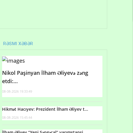
RƏSMI XƏBƏR
Nikol Paşinyan İlham Əliyevə zəng
etdi:...
08-08-2026 19:33:49
Hikmət Hacıyev: Prezident İlham Əliyev t...
08-08-2026 15:45:44
İlham Əliyev “Yeni Səngəçal” yarımstansi...