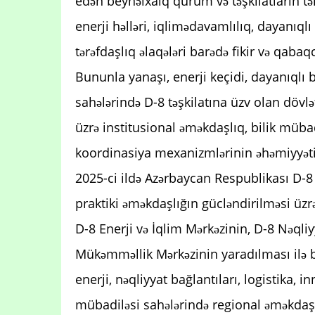
edən beynəlxalq qurum və təşkilatların t
enerji həlləri, iqlimədavamlılıq, dayanıql
tərəfdaşlıq əlaqələri barədə fikir və qabaq
Bununla yanaşı, enerji keçidi, dayanıqlı
sahələrində D-8 təşkilatına üzv olan dövl
üzrə institusional əməkdaşlıq, bilik mübad
koordinasiya mexanizmlərinin əhəmiyyəti
2025-ci ildə Azərbaycan Respublikası D-8
praktiki əməkdaşlığın gücləndirilməsi üzrə
D-8 Enerji və İqlim Mərkəzinin, D-8 Nəql
Mükəmməllik Mərkəzinin yaradılması ilə bağ
enerji, nəqliyyat bağlantıları, logistika,
mübadiləsi sahələrində regional əməkdaşl