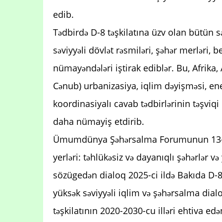
edib.
Tədbirdə D-8 təşkilatına üzv olan bütün sə
səviyyəli dövlət rəsmiləri, şəhər merləri, 
nümayəndələri iştirak ediblər. Bu, Afrika,
Cənub) urbanizasiya, iqlim dəyişməsi, ener
koordinasiyalı cavab tədbirlərinin təşviqi
daha nümayiş etdirib.
Ümumdünya Şəhərsalma Forumunun 13-cü
yerləri: təhlükəsiz və dayanıqlı şəhərlər
sözügedən dialoq 2025-ci ildə Bakıda D-8 H
yüksək səviyyəli iqlim və şəhərsalma di
təşkilatının 2020-2030-cu illəri ehtiva edə