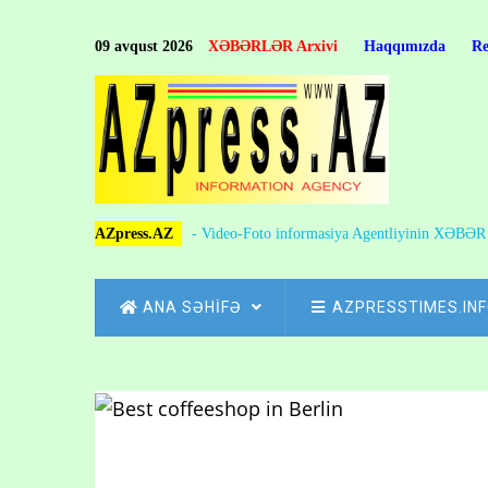
Skip
to
09 avqust 2026
XƏBƏRLƏR Arxivi
Haqqımızda
R
main
content
AZpress.AZ
- Video-Foto informasiya Agentliyinin XƏBƏ
MAIN
ANA SƏHİFƏ
AZPRESSTIMES.IN
NAVIGATION
Skip
to
Breadcrumb
main
content