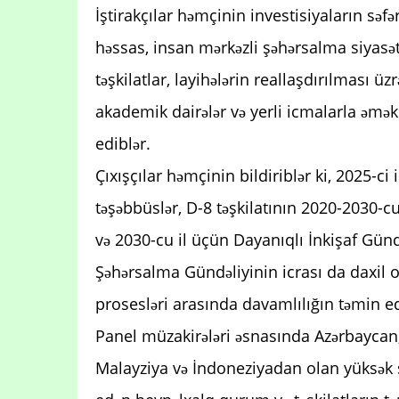
İştirakçılar həmçinin investisiyaların səfə
həssas, insan mərkəzli şəhərsalma siyasə
təşkilatlar, layihələrin reallaşdırılması üzr
akademik dairələr və yerli icmalarla əmək
ediblər.
Çıxışçılar həmçinin bildiriblər ki, 2025-ci 
təşəbbüslər, D-8 təşkilatının 2020-2030-cu i
və 2030-cu il üçün Dayanıqlı İnkişaf Gündə
Şəhərsalma Gündəliyinin icrası da daxil 
prosesləri arasında davamlılığın təmin 
Panel müzakirələri əsnasında Azərbaycan, 
Malayziya və İndoneziyadan olan yüksək sə