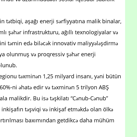
tətbiqi, aşağı enerji sərfiyyatına malik binalar,
lı şəhər infrastrukturu, ağıllı texnologiyalar və
ini təmin edə biləcək innovativ maliyyələşdirmə
ya olunmuş və proqressiv şəhər enerji
olunub.
regionu təxminən 1,25 milyard insanı, yəni bütün
0%-ni əhatə edir və təxminən 5 trilyon ABŞ
la malikdir. Bu isə təşkilatı “Cənub-Cənub”
inkişafın təşviqi və inkişaf etməkdə olan ölkə
 artırılması baxımından getdikcə daha mühüm