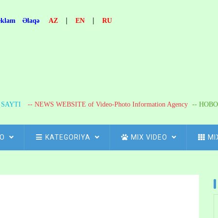
|
|
eklam
Əlaqə
AZ
EN
RU
R SAYTI
-- NEWS WEBSITE of Video-Photo Information Agency
-- НОВО
FO
KATEGORIYA
MIX VIDEO
MI