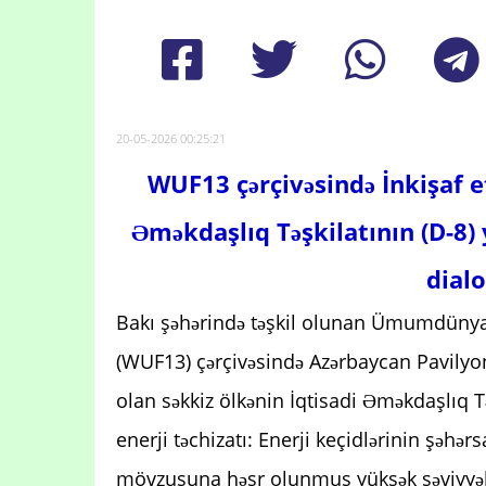
20-05-2026 00:25:21
WUF13 çərçivəsində İnkişaf e
Əməkdaşlıq Təşkilatının (D-8) 
dialo
Bakı şəhərində təşkil olunan Ümumdüny
(WUF13) çərçivəsində Azərbaycan Pavilyon
olan səkkiz ölkənin İqtisadi Əməkdaşlıq T
enerji təchizatı: Enerji keçidlərinin şəhər
mövzusuna həsr olunmuş yüksək səviyyəli