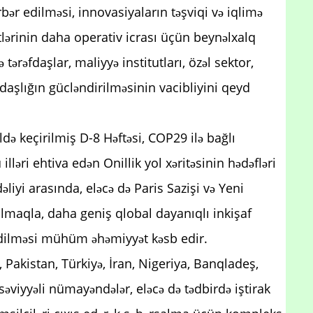
rbər edilməsi, innovasiyaların təşviqi və iqlimə
tlərinin daha operativ icrası üçün beynəlxalq
ə tərəfdaşlar, maliyyə institutları, özəl sektor,
daşlığın gücləndirilməsinin vacibliyini qeyd
ildə keçirilmiş D-8 Həftəsi, COP29 ilə bağlı
lləri ehtiva edən Onillik yol xəritəsinin hədəfləri
liyi arasında, eləcə də Paris Sazişi və Yeni
olmaqla, daha geniş qlobal dayanıqlı inkişaf
edilməsi mühüm əhəmiyyət kəsb edir.
Pakistan, Türkiyə, İran, Nigeriya, Banqladeş,
viyyəli nümayəndələr, eləcə də tədbirdə iştirak