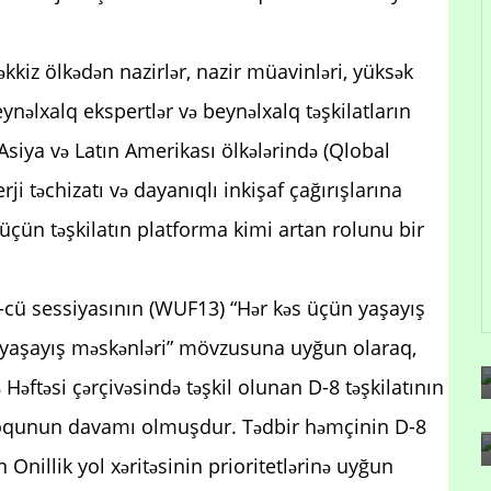
kkiz ölkədən nazirlər, nazir müavinləri, yüksək
beynəlxalq ekspertlər və beynəlxalq təşkilatların
 Asiya və Latın Amerikası ölkələrində (Qlobal
ji təchizatı və dayanıqlı inkişaf çağırışlarına
 üçün təşkilatın platforma kimi artan rolunu bir
 sessiyasının (WUF13) “Hər kəs üçün yaşayış
 və yaşayış məskənləri” mövzusuna uyğun olaraq,
əftəsi çərçivəsində təşkil olunan D-8 təşkilatının
aloqunun davamı olmuşdur. Tədbir həmçinin D-8
n Onillik yol xəritəsinin prioritetlərinə uyğun