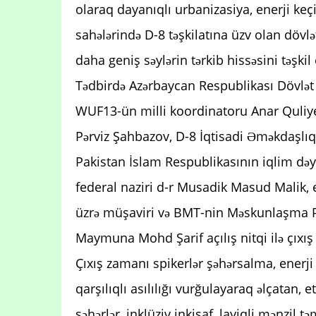
olaraq dayanıqlı urbanizasiya, enerji keçi
sahələrində D-8 təşkilatına üzv olan dövl
daha geniş səylərin tərkib hissəsini təşkil
Tədbirdə Azərbaycan Respublikası Dövlət 
WUF13-ün milli koordinatoru Anar Quliye
Pərviz Şahbazov, D-8 İqtisadi Əməkdaşlıq
Pakistan İslam Respublikasının iqlim dəyi
federal naziri d-r Musadik Masud Malik, 
üzrə müşaviri və BMT-nin Məskunlaşma Pr
Maymuna Mohd Şarif açılış nitqi ilə çıxış 
Çıxış zamanı spikerlər şəhərsalma, enerji
qarşılıqlı asılılığı vurğulayaraq əlçatan, 
şəhərlər, inklüziv inkişaf, layiqli mənzil 