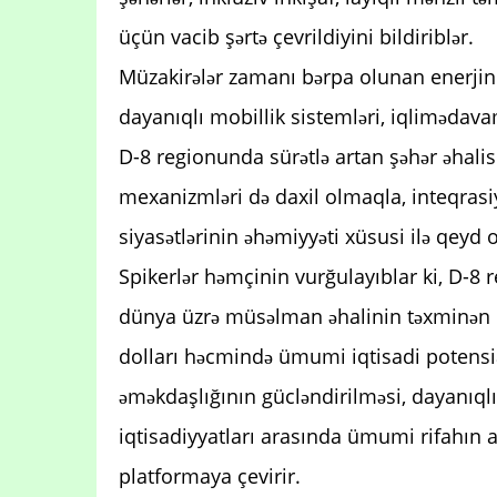
üçün vacib şərtə çevrildiyini bildiriblər.
Müzakirələr zamanı bərpa olunan enerjinin 
dayanıqlı mobillik sistemləri, iqlimədavam
D-8 regionunda sürətlə artan şəhər əhalis
mexanizmləri də daxil olmaqla, inteqrasi
siyasətlərinin əhəmiyyəti xüsusi ilə qeyd 
Spikerlər həmçinin vurğulayıblar ki, D-8 
dünya üzrə müsəlman əhalinin təxminən 6
dolları həcmində ümumi iqtisadi potensia
əməkdaşlığının gücləndirilməsi, dayanıqlı 
iqtisadiyyatları arasında ümumi rifahın
platformaya çevirir.