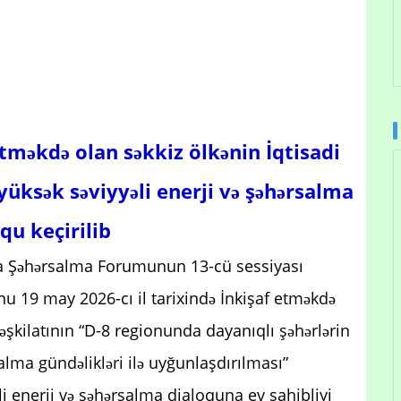
tməkdə olan səkkiz ölkənin İqtisadi
yüksək səviyyəli enerji və şəhərsalma
qu keçirilib
a Şəhərsalma Forumunun 13-cü sessiyası
u 19 may 2026-cı il tarixində İnkişaf etməkdə
əşkilatının “D-8 regionunda dayanıqlı şəhərlərin
salma gündəlikləri ilə uyğunlaşdırılması”
 enerji və şəhərsalma dialoquna ev sahibliyi