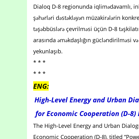
Dialoq D-8 regionunda iqlimədavamlı, ink
şəhərləri dəstəkləyən müzakirələrin konkre
təşəbbüslərə çevrilməsi üçün D-8 təşkilatı
arasında əməkdaşlığın gücləndirilməsi və da
yekunlaşıb.
* * *
* * *
ENG:
High-Level Energy and Urban Dia
for Economic Cooperation (D-8) 
The High-Level Energy and Urban Dialogu
Economic Cooperation (D-8), titled “Powe