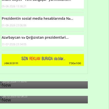
05-08-2026 13:38:21
Prezidentin sosial media hesablarında Nə...
01-08-2026 23:06:06
Azərbaycan və Qırğızıstan prezidentləri...
31-07-2026 23:34:05
Qulu Məhərrəmli: Sosial şəbəkələrdə söyüş niyə
artıb?
20-02-2026 17:55:47
Məni bura NAZİR GÖNDƏRİB - 1937-ci ildən
fəaliyyətdə olan və...
26-12-2025 02:08:23
-Ay qız, sən məhkəməni udmayacaqsan... Sən
bilirsən də, məni...