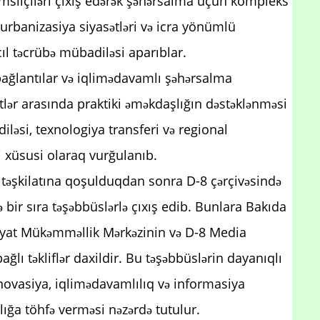
əmsilçiləri çıxış edərək şəhərsalma üçün kompleks
ı urbanizasiya siyasətləri və icra yönümlü
cıl təcrübə mübadiləsi aparıblar.
 bağlantılar və iqlimədavamlı şəhərsalma
ətlər arasında praktiki əməkdaşlığın dəstəklənməsi
iləsi, texnologiya transferi və regional
 xüsusi olaraq vurğulanıb.
 təşkilatına qoşulduqdan sonra D-8 çərçivəsində
 bir sıra təşəbbüslərlə çıxış edib. Bunlara Bakıda
iyyat Mükəmməllik Mərkəzinin və D-8 Media
lı təkliflər daxildir. Bu təşəbbüslərin dayanıqlı
 innovasiya, iqlimədavamlılıq və informasiya
ığa töhfə verməsi nəzərdə tutulur.