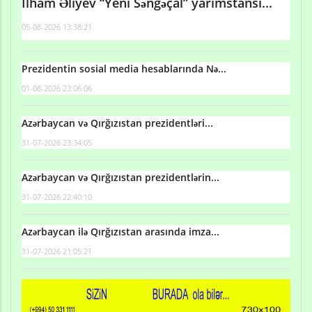
İlham Əliyev “Yeni Səngəçal” yarımstansi...
05-08-2026 13:38:21
Prezidentin sosial media hesablarında Nə...
01-08-2026 23:06:06
Azərbaycan və Qırğızıstan prezidentləri...
31-07-2026 23:34:05
Azərbaycan və Qırğızıstan prezidentlərin...
31-07-2026 22:40:10
Azərbaycan ilə Qırğızıstan arasında imza...
31-07-2026 21:05:21