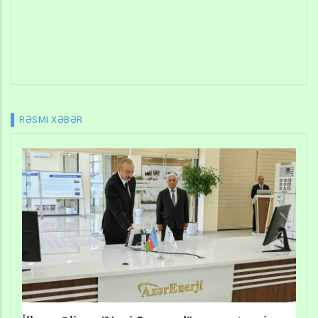
RƏSMI XƏBƏR