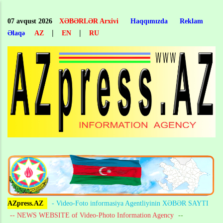
Skip
to
07 avqust 2026
XƏBƏRLƏR Arxivi
Haqqımızda
Reklam
main
|
|
Əlaqə
AZ
EN
RU
content
AZpress.AZ
- Video-Foto informasiya Agentliyinin XƏBƏR SAYTI
-- NEWS WEBSITE of Video-Photo Information Agency
--