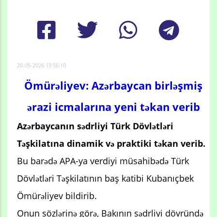
20-05-2026 13:56:10
Ömürəliyev: Azərbaycan birləşmiş
ərazi icmalarına yeni təkan verib
Azərbaycanın sədrliyi Türk Dövlətləri
Təşkilatına dinamik və praktiki təkan verib.
Bu barədə APA-ya verdiyi müsahibədə Türk
Dövlətləri Təşkilatının baş katibi Kubanıçbek
Ömürəliyev bildirib.
Onun sözlərinə görə, Bakının sədrliyi dövründə