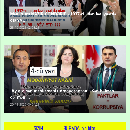
Məni bura NAZİR GÖNDƏRİB - 1937-ci ildən fəaliyyətdə
olan və...
26-12-2025 02:08:23
-Ay qız, sən məhkəməni udmayacaqsan... Sən bilirsən
də, məni...
26-12-2025 00:54:29