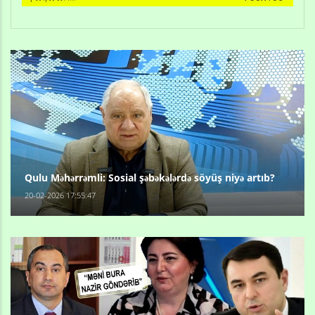
Qulu Məhərrəmli: Sosial şəbəkələrdə söyüş niyə artıb?
20-02-2026 17:55:47