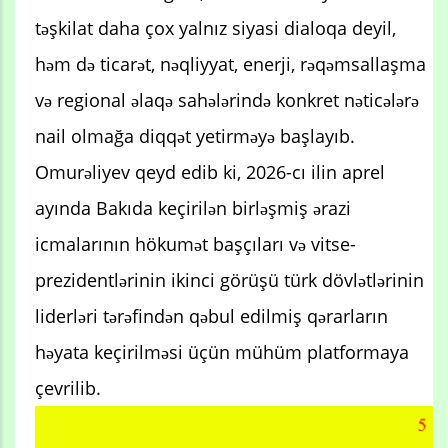
təşkilat daha çox yalnız siyasi dialoqa deyil,
həm də ticarət, nəqliyyat, enerji, rəqəmsallaşma
və regional əlaqə sahələrində konkret nəticələrə
nail olmağa diqqət yetirməyə başlayıb.
Omurəliyev qeyd edib ki, 2026-cı ilin aprel
ayında Bakıda keçirilən birləşmiş ərazi
icmalarının hökumət başçıları və vitse-
prezidentlərinin ikinci görüşü türk dövlətlərinin
liderləri tərəfindən qəbul edilmiş qərarların
həyata keçirilməsi üçün mühüm platformaya
çevrilib.