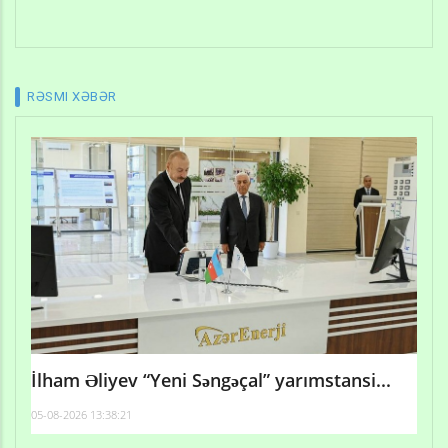
RƏSMI XƏBƏR
İlham Əliyev “Yeni Səngəçal” yarımstansi...
05-08-2026 13:38:21