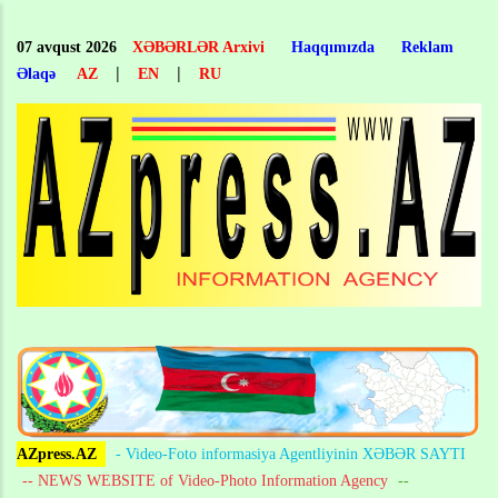
Skip
to
07 avqust 2026
XƏBƏRLƏR Arxivi
Haqqımızda
Reklam
main
|
|
Əlaqə
AZ
EN
RU
content
AZpress.AZ
- Video-Foto informasiya Agentliyinin XƏBƏR SAYTI
-- NEWS WEBSITE of Video-Photo Information Agency
--