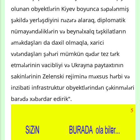
olunan obyektlərin Kiyev boyunca səpələnmiş
şəkildə yerləşdiyini nəzərə alaraq, diplomatik
nümayəndəliklərin və beynəlxalq təşkilatların
əməkdaşları da daxil olmaqla, xarici
vətəndaşları şəhəri mümkün qədər tez tərk
etmələrinin vacibliyi və Ukrayna paytaxtının
sakinlərinin Zelenski rejiminə məxsus hərbi və
inzibati infrastruktur obyektlərindən çəkinmələri
barədə xəbərdar edirik".