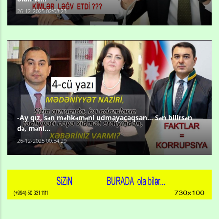
26-12-2025 02:08:23
-Ay qız, sən məhkəməni udmayacaqsan... Sən bilirsən
də, məni...
26-12-2025 00:54:29