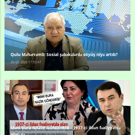
Qulu Məhərrəmli: Sosial şəbəkələrdə söyüş niyə artıb?
20-02-2026 17:55:47
Məni bura NAZİR GÖNDƏRİB - 1937-ci ildən fəaliyyətdə
olan və...