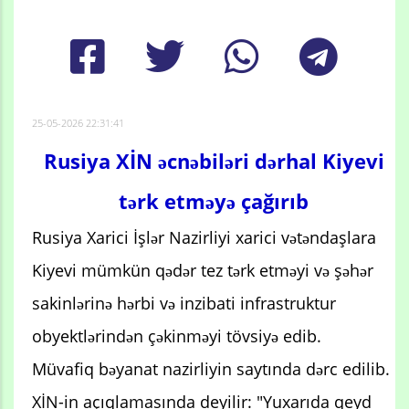
25-05-2026 22:31:41
Rusiya XİN əcnəbiləri dərhal Kiyevi
tərk etməyə çağırıb
Rusiya Xarici İşlər Nazirliyi xarici vətəndaşlara
Kiyevi mümkün qədər tez tərk etməyi və şəhər
sakinlərinə hərbi və inzibati infrastruktur
obyektlərindən çəkinməyi tövsiyə edib.
Müvafiq bəyanat nazirliyin saytında dərc edilib.
XİN-in açıqlamasında deyilir: "Yuxarıda qeyd