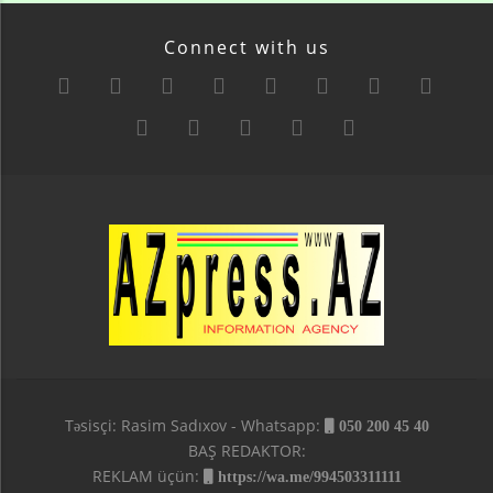
Connect with us
Təsisçi: Rasim Sadıxov - Whatsapp:
050 200 45 40
BAŞ REDAKTOR:
REKLAM üçün:
https://wa.me/994503311111