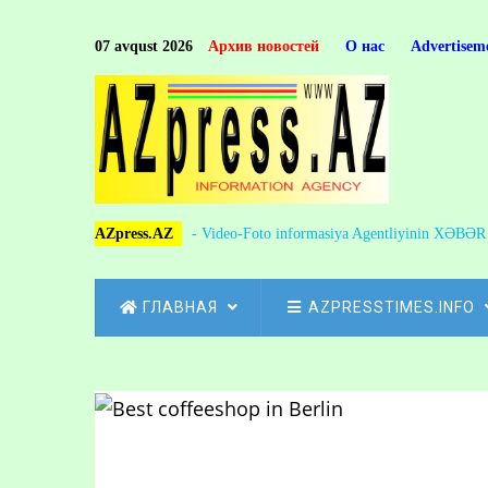
Skip
to
07 avqust 2026
Архив новостей
О нас
Advertisem
main
content
AZpress.AZ
- Video-Foto informasiya Agentliyinin XƏBƏ
MAIN
ГЛАВНАЯ
AZPRESSTIMES.INFO
NAVIGATION
Skip
to
Breadcrumb
main
content