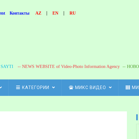
|
|
ent
Контакты
AZ
EN
RU
R SAYTI
-- NEWS WEBSITE of Video-Photo Information Agency
-- НОВО
КАТЕГОРИИ
МИКС ВИДЕО
МИ