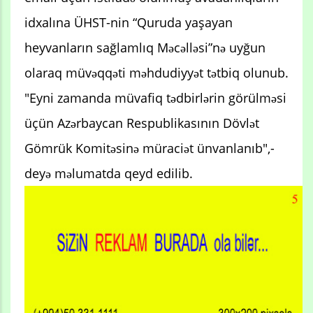
idxalına ÜHST-nin “Quruda yaşayan
heyvanların sağlamlıq Məcəlləsi”nə uyğun
olaraq müvəqqəti məhdudiyyət tətbiq olunub.
"Eyni zamanda müvafiq tədbirlərin görülməsi
üçün Azərbaycan Respublikasının Dövlət
Gömrük Komitəsinə müraciət ünvanlanıb",-
deyə məlumatda qeyd edilib.