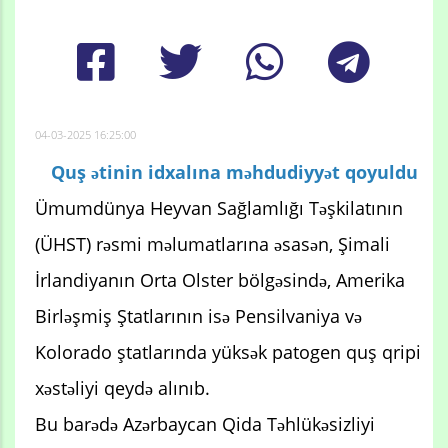
04-03-2025 16:25:00
Quş ətinin idxalına məhdudiyyət qoyuldu
Ümumdünya Heyvan Sağlamlığı Təşkilatının
(ÜHST) rəsmi məlumatlarına əsasən, Şimali
İrlandiyanın Orta Olster bölgəsində, Amerika
Birləşmiş Ştatlarının isə Pensilvaniya və
Kolorado ştatlarında yüksək patogen quş qripi
xəstəliyi qeydə alınıb.
Bu barədə Azərbaycan Qida Təhlükəsizliyi