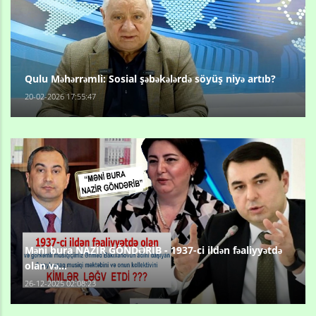
Qulu Məhərrəmli: Sosial şəbəkələrdə söyüş niyə artıb?
20-02-2026 17:55:47
Məni bura NAZİR GÖNDƏRİB - 1937-ci ildən fəaliyyətdə
olan və...
26-12-2025 02:08:23