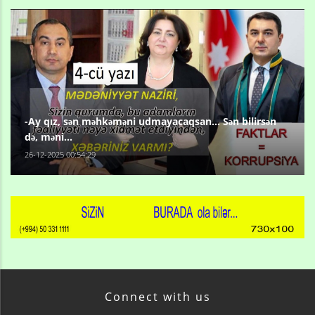
-Ay qız, sən məhkəməni udmayacaqsan... Sən bilirsən
də, məni...
26-12-2025 00:54:29
Connect with us