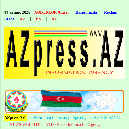
Skip
to
09 avqust 2026
XƏBƏRLƏR Arxivi
Haqqımızda
Reklam
main
|
|
Əlaqə
AZ
EN
RU
content
AZpress.AZ
- Video-Foto informasiya Agentliyinin XƏBƏR SAYTI
-- NEWS WEBSITE of Video-Photo Information Agency
--