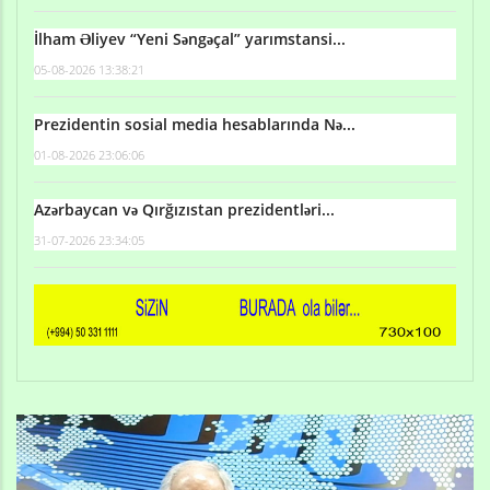
İlham Əliyev “Yeni Səngəçal” yarımstansi...
05-08-2026 13:38:21
Prezidentin sosial media hesablarında Nə...
01-08-2026 23:06:06
Azərbaycan və Qırğızıstan prezidentləri...
31-07-2026 23:34:05