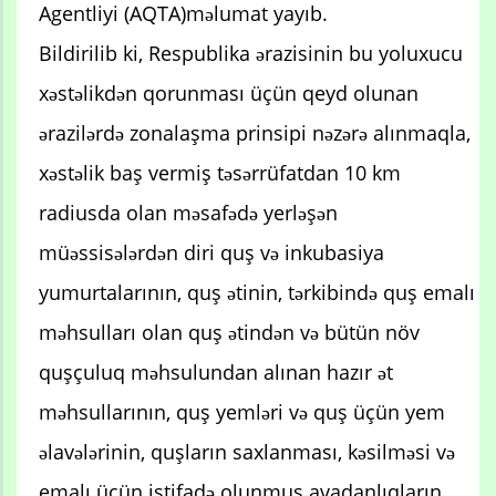
Agentliyi (AQTA)məlumat yayıb.
Bildirilib ki, Respublika ərazisinin bu yoluxucu
xəstəlikdən qorunması üçün qeyd olunan
ərazilərdə zonalaşma prinsipi nəzərə alınmaqla,
xəstəlik baş vermiş təsərrüfatdan 10 km
radiusda olan məsafədə yerləşən
müəssisələrdən diri quş və inkubasiya
yumurtalarının, quş ətinin, tərkibində quş emalı
məhsulları olan quş ətindən və bütün növ
quşçuluq məhsulundan alınan hazır ət
məhsullarının, quş yemləri və quş üçün yem
əlavələrinin, quşların saxlanması, kəsilməsi və
emalı üçün istifadə olunmuş avadanlıqların