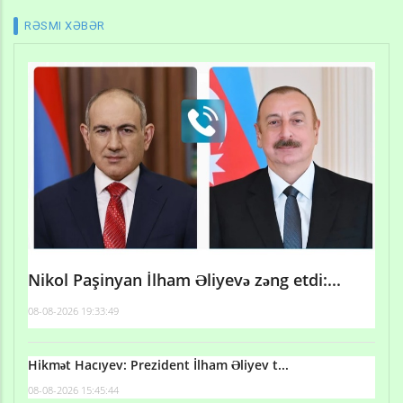
RƏSMI XƏBƏR
Nikol Paşinyan İlham Əliyevə zəng etdi:...
08-08-2026 19:33:49
Hikmət Hacıyev: Prezident İlham Əliyev t...
08-08-2026 15:45:44