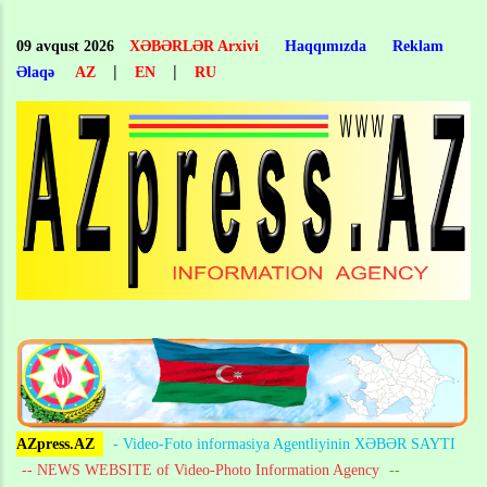
Skip
to
09 avqust 2026
XƏBƏRLƏR Arxivi
Haqqımızda
Reklam
main
|
|
Əlaqə
AZ
EN
RU
content
AZpress.AZ
- Video-Foto informasiya Agentliyinin XƏBƏR SAYTI
-- NEWS WEBSITE of Video-Photo Information Agency
--