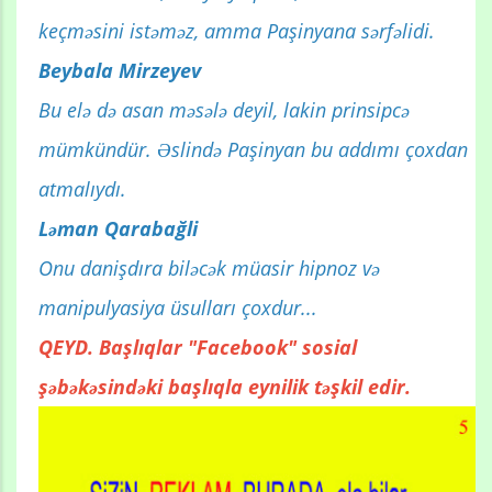
keçməsini istəməz, amma Paşinyana sərfəlidi.
Beybala Mirzeyev
Bu elə də asan məsələ deyil, lakin prinsipcə
mümkündür. Əslində Paşinyan bu addımı çoxdan
atmalıydı.
Ləman Qarabağli
Onu danişdıra biləcək müasir hipnoz və
manipulyasiya üsulları çoxdur...
QEYD. Başlıqlar "Facebook" sosial
şəbəkəsindəki başlıqla eynilik təşkil edir.