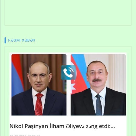
RƏSMI XƏBƏR
Nikol Paşinyan İlham Əliyevə zəng etdi:...