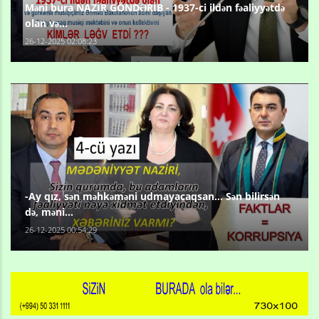
Məni bura NAZİR GÖNDƏRİB - 1937-ci ildən fəaliyyətdə
olan və...
26-12-2025 02:08:23
-Ay qız, sən məhkəməni udmayacaqsan... Sən bilirsən
də, məni...
26-12-2025 00:54:29