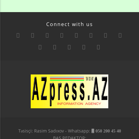
Connect with us
Təsisçi: Rasim Sadıxov - Whatsapp:
050 200 45 40
BAŞ REDAKTOR: