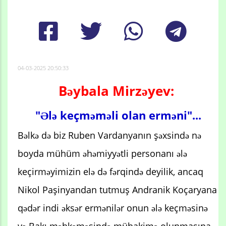
04-03-2025 20:50:33
Bəybala Mirzəyev:
"Ələ keçməməli olan erməni"...
Bəlkə də biz Ruben Vardanyanın şəxsində nə
boyda mühüm əhəmiyyətli personanı ələ
keçirməyimizin elə də fərqində deyilik, ancaq
Nikol Paşinyandan tutmuş Andranik Koçaryana
qədər indi əksər ermənilər onun ələ keçməsinə