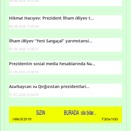
08-08-2026 19:33:49
Hikmət Hacıyev: Prezident İlham Əliyev t...
08-08-2026 15:45:44
İlham Əliyev “Yeni Səngəçal” yarımstansi...
05-08-2026 13:38:21
Prezidentin sosial media hesablarında Nə...
01-08-2026 23:06:06
Azərbaycan və Qırğızıstan prezidentləri...
31-07-2026 23:34:05