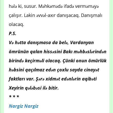
hələ ki, susur. Məhkəmədə ifadə verməməyə
çalışır. Lakin əvvəl-axır danışacaq. Danışmalı
olacaq.
P.S.
Və hətta danışmasa da belə, Vardanyan
ömrünün qalan hissəsini Bakı məhbəslərindən
birində keçirməli olacaq. Çünki onun ömürlük
həbsini qaçılmaz edən çoxlu sayda cinayət
faktları var. Şərə xidmət edənlərin aqibəti
Xeyirin qələbəsi ilə bitir.
* * *
Nargiz Nargiz