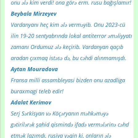
оnu ələ kim verdi! ona görə erm. rusu bağışlamır!
Beybala Mirzeyev
Vardanyanı heç kim ələ verməyib. Onu 2023-cü
ilin 19-20 sentyabrında lokal antiterror əməliyyatı
zamanı Ordumuz ələ keçirib. Vardanyan qaçıb
aradan çıxmaq istəsə də, bu cəhdi alınmamışdı.
Aytan Mouradova
Fransa milli assambleyasi bizden onu azadliga
buraxmagi teleb edir!
Adalat Kerimov
Serj Sərkisyan və Köçəryanın məhkəməyə
gətirilərək şahid qismində ifadə vermələrinə cəhd
etmək lazımdı, rusiya yəqin ki, onların ələ