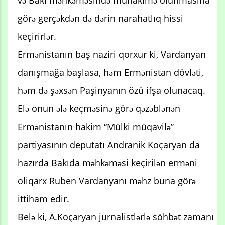
və Bakı məhkəməsində mühakimə olunmasına
görə gerçəkdən də dərin narahatlıq hissi
keçirirlər.
Ermənistanın baş naziri qorxur ki, Vardanyan
danışmağa başlasa, həm Ermənistan dövləti,
həm də şəxsən Paşinyanın özü ifşa olunacaq.
Elə onun ələ keçməsinə görə qəzəblənən
Ermənistanın hakim “Mülki müqavilə”
partiyasının deputatı Andranik Koçaryan da
hazırda Bakıda məhkəməsi keçirilən erməni
oliqarx Ruben Vardanyanı məhz buna görə
ittiham edir.
Belə ki, A.Koçaryan jurnalistlərlə söhbət zamanı