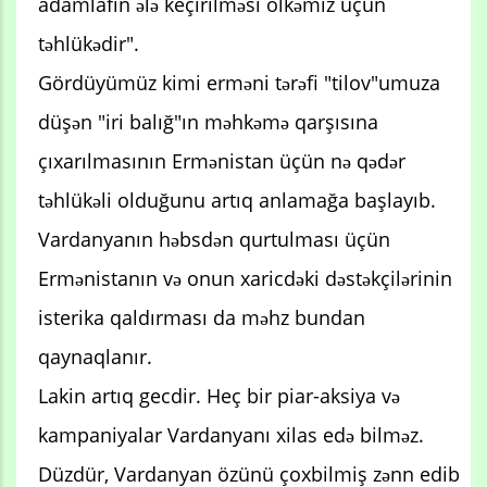
adamlafın ələ keçirilməsi ölkəmiz üçün
təhlükədir".
Gördüyümüz kimi erməni tərəfi "tilov"umuza
düşən "iri balığ"ın məhkəmə qarşısına
çıxarılmasının Ermənistan üçün nə qədər
təhlükəli olduğunu artıq anlamağa başlayıb.
Vardanyanın həbsdən qurtulması üçün
Ermənistanın və onun xaricdəki dəstəkçilərinin
isterika qaldırması da məhz bundan
qaynaqlanır.
Lakin artıq gecdir. Heç bir piar-aksiya və
kampaniyalar Vardanyanı xilas edə bilməz.
Düzdür, Vardanyan özünü çoxbilmiş zənn edib