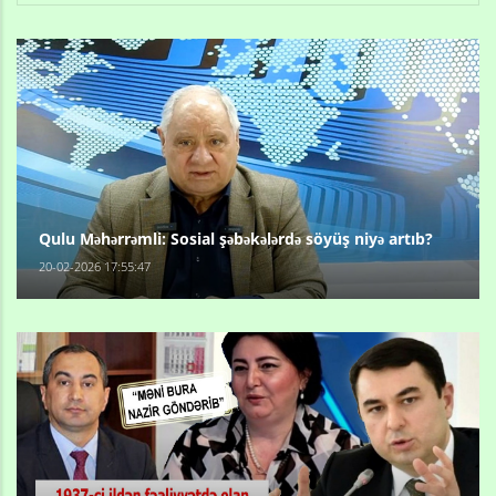
Qulu Məhərrəmli: Sosial şəbəkələrdə söyüş niyə artıb?
20-02-2026 17:55:47