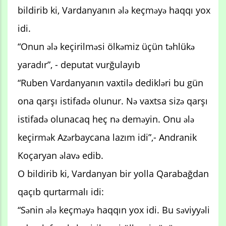
bildirib ki, Vardanyanın ələ keçməyə haqqı yox
idi.
“Onun ələ keçirilməsi ölkəmiz üçün təhlükə
yaradır”, - deputat vurğulayıb
“Ruben Vardanyanın vaxtilə dedikləri bu gün
ona qarşı istifadə olunur. Nə vaxtsa sizə qarşı
istifadə olunacaq heç nə deməyin. Onu ələ
keçirmək Azərbaycana lazım idi”,- Andranik
Koçaryan əlavə edib.
O bildirib ki, Vardanyan bir yolla Qarabağdan
qaçıb qurtarmalı idi:
“Sənin ələ keçməyə haqqın yox idi. Bu səviyyəli