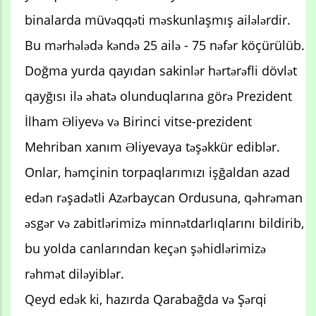
binalarda müvəqqəti məskunlaşmış ailələrdir.
Bu mərhələdə kəndə 25 ailə - 75 nəfər köçürülüb.
Doğma yurda qayıdan sakinlər hərtərəfli dövlət
qayğısı ilə əhatə olunduqlarına görə Prezident
İlham Əliyevə və Birinci vitse-prezident
Mehriban xanım Əliyevaya təşəkkür ediblər.
Onlar, həmçinin torpaqlarımızı işğaldan azad
edən rəşadətli Azərbaycan Ordusuna, qəhrəman
əsgər və zabitlərimizə minnətdarlıqlarını bildirib,
bu yolda canlarından keçən şəhidlərimizə
rəhmət diləyiblər.
Qeyd edək ki, hazırda Qarabağda və Şərqi