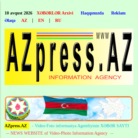
Skip
to
10 avqust 2026
XƏBƏRLƏR Arxivi
Haqqımızda
Reklam
main
|
|
Əlaqə
AZ
EN
RU
content
AZpress.AZ
- Video-Foto informasiya Agentliyinin XƏBƏR SAYTI
-- NEWS WEBSITE of Video-Photo Information Agency
--