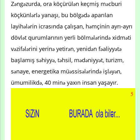
Zəngəzurda, ora köçürülən keçmiş məcburi
köçkünlərlə yanaşı, bu bölgədə aparılan
layihələrin icrasında çalışan, həmçinin ayrı-ayrı
dövlət qurumlarının yerli bölmələrində xidməti
vəzifələrini yerinə yetirən, yenidən fəaliyyətə
başlamış səhiyyə, təhsil, mədəniyyət, turizm,
sənaye, energetika müəssisələrində işləyən,
ümumilikdə, 40 minə yaxın insan yaşayır.