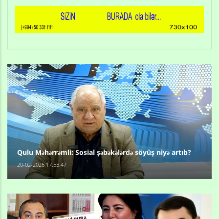
Qulu Məhərrəmli: Sosial şəbəkələrdə söyüş niyə artıb?
20-02-2026 17:55:47