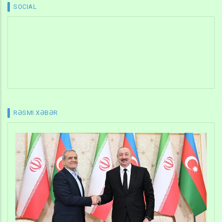
SOCIAL
RƏSMI XƏBƏR