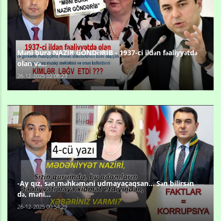
Məni bura NAZİR GÖNDƏRİB - 1937-ci ildən fəaliyyətdə
olan və...
26-12-2025 02:08:23
-Ay qız, sən məhkəməni udmayacaqsan... Sən bilirsən
də, məni...
26-12-2025 00:54:29