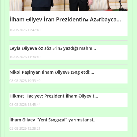
İlham Əliyev İran Prezidentinə Azərbayca...
10-08-2026 12:42:40
Leyla Əliyeva öz sözlərinə yazdığı mahnı...
10-08-2026 11:34:49
Nikol Paşinyan İlham Əliyevə zəng etdi:...
08-08-2026 19:33:49
Hikmət Hacıyev: Prezident İlham Əliyev t...
08-08-2026 15:45:44
İlham Əliyev “Yeni Səngəçal” yarımstansi...
05-08-2026 13:38:21