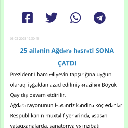
06-03-2025 19:30:45
25 ailənin Ağdərə həsrəti SONA
ÇATDI
Prezident İlham Əliyevin tapşırığına uyğun
olaraq, işğaldan azad edilmiş ərazilərə Böyük
Qayıdış davam etdirilir.
Ağdərə rayonunun Həsənriz kəndinə köç edənlər
Respublikanın müxtəlif yerlərində, əsasən
yataqxanalarda, sanatoriya və inzibati