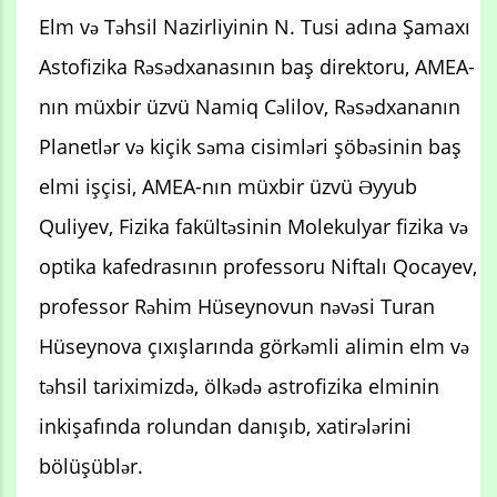
Elm və Təhsil Nazirliyinin N. Tusi adına Şamaxı
Astofizika Rəsədxanasının baş direktoru, AMEA-
nın müxbir üzvü Namiq Cəlilov, Rəsədxananın
Planetlər və kiçik səma cisimləri şöbəsinin baş
elmi işçisi, AMEA-nın müxbir üzvü Əyyub
Quliyev, Fizika fakültəsinin Molekulyar fizika və
optika kafedrasının professoru Niftalı Qocayev,
professor Rəhim Hüseynovun nəvəsi Turan
Hüseynova çıxışlarında görkəmli alimin elm və
təhsil tariximizdə, ölkədə astrofizika elminin
inkişafında rolundan danışıb, xatirələrini
bölüşüblər.