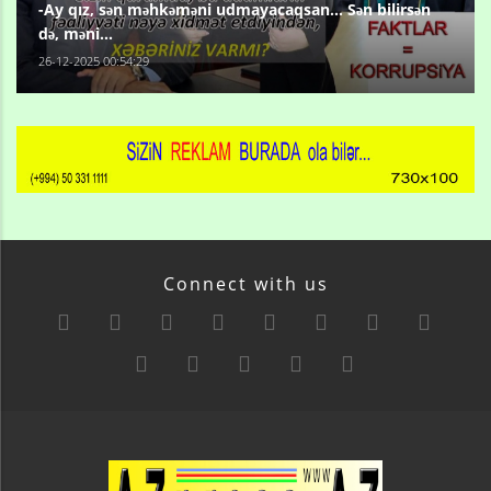
-Ay qız, sən məhkəməni udmayacaqsan... Sən bilirsən
də, məni...
26-12-2025 00:54:29
Connect with us