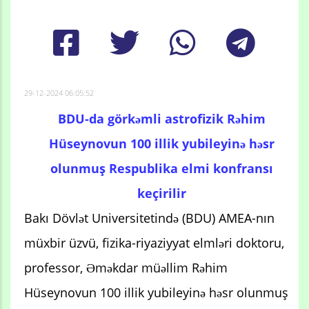
29-12-2024 06:05:52
BDU-da görkəmli astrofizik Rəhim
Hüseynovun 100 illik yubileyinə həsr
olunmuş Respublika elmi konfransı
keçirilir
Bakı Dövlət Universitetində (BDU) AMEA-nın
müxbir üzvü, fizika-riyaziyyat elmləri doktoru,
professor, Əməkdar müəllim Rəhim
Hüseynovun 100 illik yubileyinə həsr olunmuş