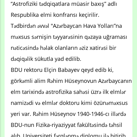
“Astrofiziki tədqiqatlara müasir baxış” adlı
Respublika elmi konfransı keçirilir.
Tədbirdən əvvəl "Azərbaycan Hava Yolları”na
məxsus sərnişin təyyarəsinin qəzaya uğraması
nəticəsində həlak olanların əziz xatirəsi bir
dəqiqəlik sükutla yad edilib.
BDU rektoru Elçin Babayev qeyd edib ki,
görkəmli alim Rəhim Hüseynovun Azərbaycanın
elm tarixində astrofizika sahəsi üzrə ilk elmlər
namizədi və elmlər doktoru kimi özünəməxsus
yeri var. Rəhim Hüseynov 1940-1946-cı illərdə
BDU-nun Fizika-riyaziyyat fakültəsində təhsil
alıb, Universiteti fərqlənmə diplomu ilə bitirib.