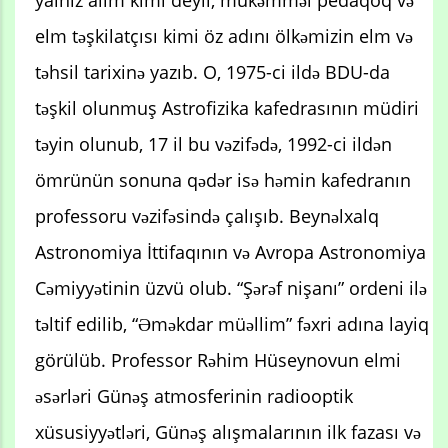
yalnız alim kimi deyil, mükəmməl pedaqoq və
elm təşkilatçısı kimi öz adını ölkəmizin elm və
təhsil tarixinə yazıb. O, 1975-ci ildə BDU-da
təşkil olunmuş Astrofizika kafedrasının müdiri
təyin olunub, 17 il bu vəzifədə, 1992-ci ildən
ömrünün sonuna qədər isə həmin kafedranın
professoru vəzifəsində çalışıb. Beynəlxalq
Astronomiya İttifaqının və Avropa Astronomiya
Cəmiyyətinin üzvü olub. “Şərəf nişanı” ordeni ilə
təltif edilib, “Əməkdar müəllim” fəxri adına layiq
görülüb. Professor Rəhim Hüseynovun elmi
əsərləri Günəş atmosferinin radiooptik
xüsusiyyətləri, Günəş alışmalarının ilk fazası və