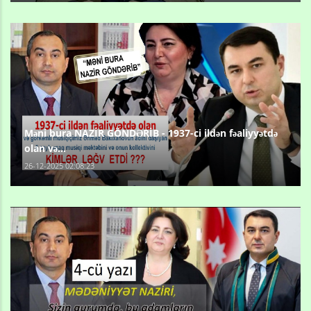
Məni bura NAZİR GÖNDƏRİB - 1937-ci ildən fəaliyyətdə
olan və...
26-12-2025 02:08:23