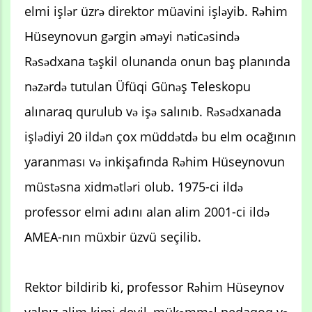
elmi işlər üzrə direktor müavini işləyib. Rəhim
Hüseynovun gərgin əməyi nəticəsində
Rəsədxana təşkil olunanda onun baş planında
nəzərdə tutulan Üfüqi Günəş Teleskopu
alınaraq qurulub və işə salınıb. Rəsədxanada
işlədiyi 20 ildən çox müddətdə bu elm ocağının
yaranması və inkişafında Rəhim Hüseynovun
müstəsna xidmətləri olub. 1975-ci ildə
professor elmi adını alan alim 2001-ci ildə
AMEA-nın müxbir üzvü seçilib.
Rektor bildirib ki, professor Rəhim Hüseynov