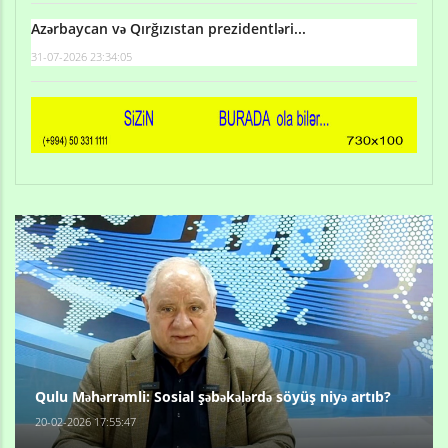
Azərbaycan və Qırğızıstan prezidentləri...
31-07-2026 23:34:05
Qulu Məhərrəmli: Sosial şəbəkələrdə söyüş niyə artıb?
20-02-2026 17:55:47