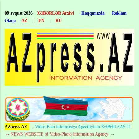
Skip
to
08 avqust 2026
XƏBƏRLƏR Arxivi
Haqqımızda
Reklam
main
|
|
Əlaqə
AZ
EN
RU
content
AZpress.AZ
- Video-Foto informasiya Agentliyinin XƏBƏR SAYTI
-- NEWS WEBSITE of Video-Photo Information Agency
--