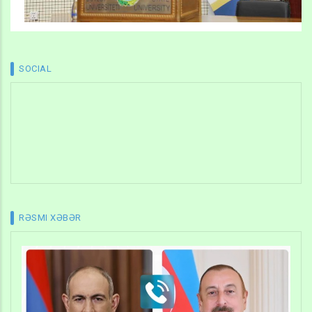
SOCIAL
RƏSMI XƏBƏR