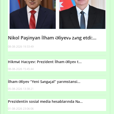
Nikol Paşinyan İlham Əliyevə zəng etdi:...
08-08-2026 19:33:49
Hikmət Hacıyev: Prezident İlham Əliyev t...
08-08-2026 15:45:44
İlham Əliyev “Yeni Səngəçal” yarımstansi...
05-08-2026 13:38:21
Prezidentin sosial media hesablarında Nə...
01-08-2026 23:06:06