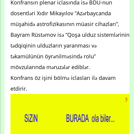
Konfransın plenar iclasında isə BDU-nun
dosentləri Xıdır Mikayılov “Azərbaycanda
müşahidə astrofizikasının müasir cihazları”,
Bayram Rüstəmov isə “Qoşa ulduz sistemlərinin
tədqiqinin ulduzların yaranması və
təkamülünün öyrənilməsində rolu”
mövzularında məruzələr ediblər.
Konfrans öz işini bölmə iclasları ilə davam
etdirir.