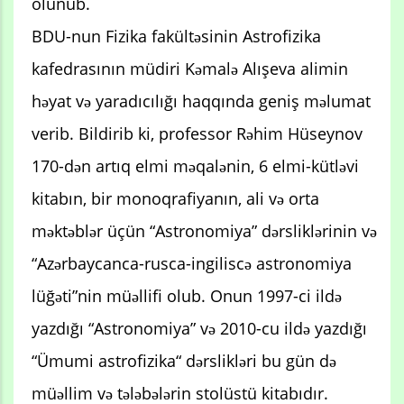
olunub.
BDU-nun Fizika fakültəsinin Astrofizika
kafedrasının müdiri Kəmalə Alışeva alimin
həyat və yaradıcılığı haqqında geniş məlumat
verib. Bildirib ki, professor Rəhim Hüseynov
170-dən artıq elmi məqalənin, 6 elmi-kütləvi
kitabın, bir monoqrafiyanın, ali və orta
məktəblər üçün “Astronomiya” dərsliklərinin və
“Azərbaycanca-rusca-ingiliscə astronomiya
lüğəti”nin müəllifi olub. Onun 1997-ci ildə
yazdığı “Astronomiya” və 2010-cu ildə yazdığı
“Ümumi astrofizika“ dərslikləri bu gün də
müəllim və tələbələrin stolüstü kitabıdır.