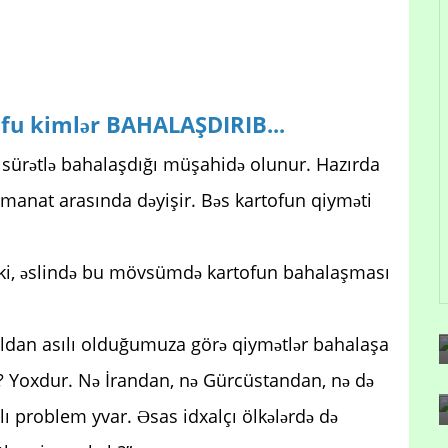
fu kimlər BAHALAŞDIRIB...
n sürətlə bahalaşdığı müşahidə olunur. Hazırda
manat arasında dəyişir. Bəs kartofun qiyməti
ib ki, əslində bu mövsümdə kartofun bahalaşması
xaldan asılı olduğumuza görə qiymətlər bahalaşa
? Yoxdur. Nə İrandan, nə Gürcüstandan, nə də
lı problem yvar. Əsas idxalçı ölkələrdə də