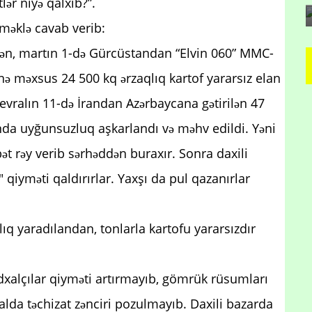
ər niyə qalxıb?”.
məklə cavab verib:
lən, martın 1-də Gürcüstandan “Elvin 060” MMC-
nə məxsus 24 500 kq ərzaqlıq kartof yararsız elan
vralın 11-də İrandan Azərbaycana gətirilən 47
nda uyğunsuzluq aşkarlandı və məhv edildi. Yəni
ət rəy verib sərhəddən buraxır. Sonra daxili
 qiyməti qaldırırlar. Yaxşı da pul qazanırlar
tlıq yaradılandan, tonlarla kartofu yararsızdır
dxalçılar qiyməti artırmayıb, gömrük rüsumları
alda təchizat zənciri pozulmayıb. Daxili bazarda