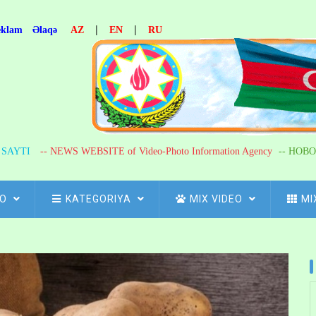
|
|
eklam
Əlaqə
AZ
EN
RU
R SAYTI
-- NEWS WEBSITE of Video-Photo Information Agency
-- НОВО
FO
KATEGORIYA
MIX VIDEO
MI