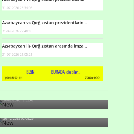
31-07-2026 23:34:05
Azərbaycan və Qırğızıstan prezidentlərin...
31-07-2026 22:40:10
Azərbaycan ilə Qırğızıstan arasında imza...
31-07-2026 21:05:21
Qulu Məhərrəmli: Sosial şəbəkələrdə söyüş niyə
artıb?
20-02-2026 17:55:47
Məni bura NAZİR GÖNDƏRİB - 1937-ci ildən
fəaliyyətdə olan və...
26-12-2025 02:08:23
-Ay qız, sən məhkəməni udmayacaqsan... Sən
bilirsən də, məni...