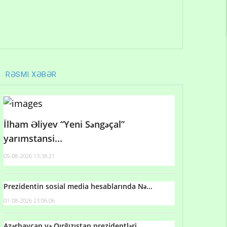
RƏSMI XƏBƏR
İlham Əliyev “Yeni Səngəçal”
yarımstansi...
05-08-2026 13:38:21
Prezidentin sosial media hesablarında Nə...
01-08-2026 23:06:06
Azərbaycan və Qırğızıstan prezidentləri...