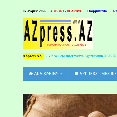
Skip
to
07 avqust 2026
XƏBƏRLƏR Arxivi
Haqqımızda
R
main
content
AZpress.AZ
- Video-Foto informasiya Agentliyinin XƏBƏ
MAIN
ANA SƏHİFƏ
AZPRESSTIMES.IN
NAVIGATION
Skip
to
Breadcrumb
main
content