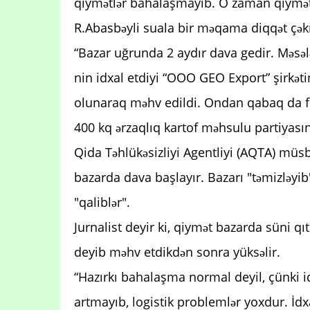
qiymətlər bahalaşmayıb. O zaman qiymətl
R.Abasbəyli suala bir məqama diqqət çək
“Bazar uğrunda 2 aydır dava gedir. Məsə
nin idxal etdiyi “OOO GEO Export” şirkəti
olunaraq məhv edildi. Ondan qabaq da fe
400 kq ərzaqlıq kartof məhsulu partiyası
Qida Təhlükəsizliyi Agentliyi (AQTA) müsb
bazarda dava başlayır. Bazarı "təmizləyib"
"qaliblər".
Jurnalist deyir ki, qiymət bazarda süni qı
deyib məhv etdikdən sonra yüksəlir.
“Hazırkı bahalaşma normal deyil, çünki i
artmayıb, logistik problemlər yoxdur. İdx