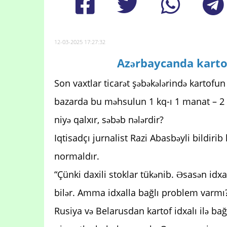
12-03-2025 17:27:32
Azərbaycanda karto
Son vaxtlar ticarət şəbəkələrində kartofu
bazarda bu məhsulun 1 kq-ı 1 manat – 2 
niyə qalxır, səbəb nələrdir?
Iqtisadçı jurnalist Razi Abasbəyli bildir
normaldır.
“Çünki daxili stoklar tükənib. Əsasən id
bilər. Amma idxalla bağlı problem varmı
Rusiya və Belarusdan kartof idxalı ilə bağ