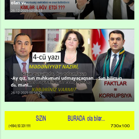
olan və...
26-12-2025 02:08:23
-Ay qız, sən məhkəməni udmayacaqsan... Sən bilirsən
də, məni...
26-12-2025 00:54:29