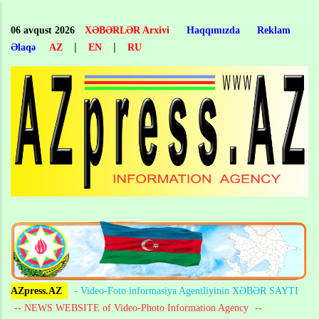
Skip
to
06 avqust 2026
XƏBƏRLƏR Arxivi
Haqqımızda
Reklam
main
|
|
Əlaqə
AZ
EN
RU
content
AZpress.AZ
- Video-Foto informasiya Agentliyinin XƏBƏR SAYTI
-- NEWS WEBSITE of Video-Photo Information Agency
--