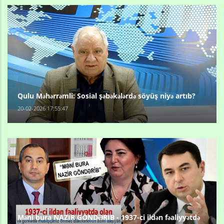
Qulu Məhərrəmli: Sosial şəbəkələrdə söyüş niyə artıb?
20-02-2026 17:55:47
Məni bura NAZİR GÖNDƏRİB - 1937-ci ildən fəaliyyətdə