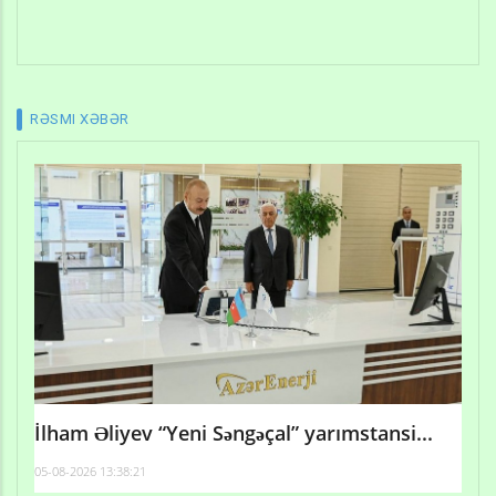
RƏSMI XƏBƏR
İlham Əliyev “Yeni Səngəçal” yarımstansi...
05-08-2026 13:38:21