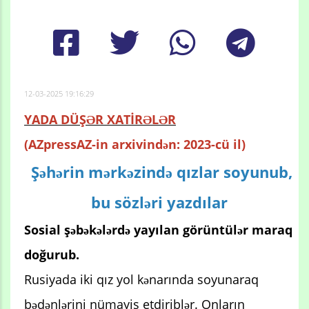
12-03-2025 19:16:29
YADA DÜŞƏR XATİRƏLƏR
(AZpressAZ-in arxivindən: 2023-cü il)
Şəhərin mərkəzində qızlar soyunub,
bu sözləri yazdılar
Sosial şəbəkələrdə yayılan görüntülər maraq
doğurub.
Rusiyada iki qız yol kənarında soyunaraq
bədənlərini nümayiş etdiriblər. Onların