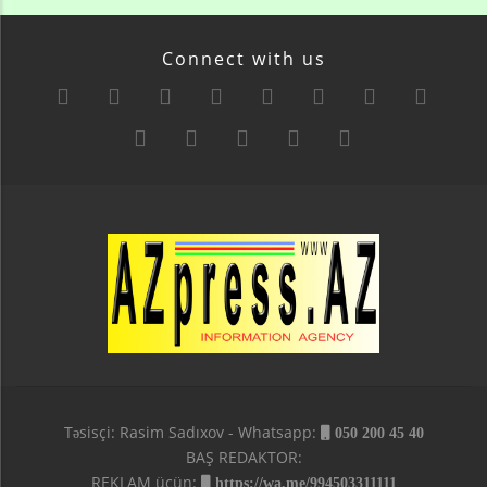
Connect with us
Təsisçi: Rasim Sadıxov - Whatsapp:
050 200 45 40
BAŞ REDAKTOR:
REKLAM üçün:
https://wa.me/994503311111